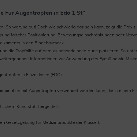
e Für Augentropfen in Edo 1 St"
. So weit, so gut! Doch wie schwierig das sein kann, zeigt die Praxi
 Aufgrund falscher Positionierung, Bewegungseinschränkungen oder Nerv
edikaments in den Bindehautsack.
und die Tropfhilfe auf dem zu behandelnden Auge platzieren. So unter
ir weitergehende Informationen zur Anwendung des Eyot® sowie Minim
gentropfen in Einzeldosen (EDO).
 Kombination mit Augentropfen verwendet werden kann, die in einem Ein
schem Kunststoff hergestellt.
n Gesetzgebung für Medizinprodukte der Klasse I.