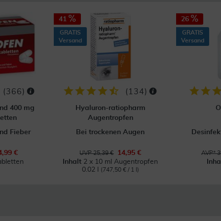
41
26
GRATIS
GRATIS
Versand
Versand
(
366
)
(
134
)
ond 400 mg
Hyaluron-ratiopharm
O
etten
Augentropfen
nd Fieber
Bei trockenen Augen
Desinfek
4,99 €
14,95 €
UVP 25,39 €
AVP* 3
abletten
Inhalt
2 x 10 ml Augentropfen
Inha
0.02 l
(747,50 € / 1 l)