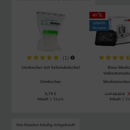
40
GRATIS
Versand
(
1
)
Urinbecher mit Schraubdeckel
Boso Medic
Vollautomatis
Urinbecher
Medizinisches
0,79 €
3
UVP 66,90 €
Inhalt
1 Stück
Inhalt
1 St
Von Kunden häufig mitgekauft