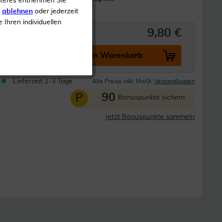
iteres entnehmen Sie
s
ablehnen
oder jederzeit
e Ihren individuellen
9,80 €
In den Warenkorb
Lieferzeit 1-3 Tage
Alle Preise inkl. MwSt.
Versandkosten
90
P
Bonuspunkte sichern
Jetzt Bonuspunkte sammeln