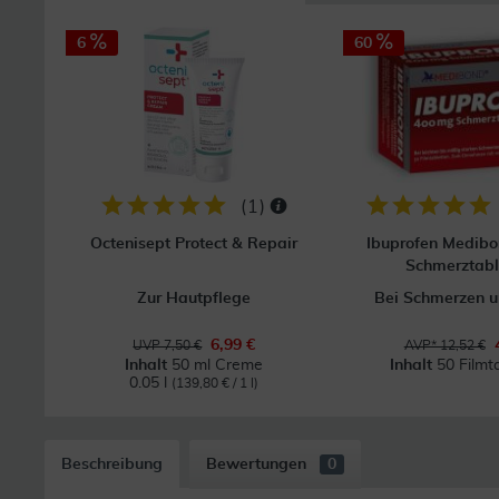
6
60
(
1
)
Octenisept Protect & Repair
Ibuprofen Medib
Schmerztabl
Zur Hautpflege
Bei Schmerzen u
6,99 €
UVP 7,50 €
AVP* 12,52 €
Inhalt
50 ml Creme
Inhalt
50 Filmt
0.05 l
(139,80 € / 1 l)
Beschreibung
Bewertungen
0