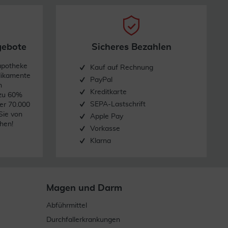
ttelfinger zusammen, bis ein Tropfen in das Auge gelangt.
gebote
Sicheres Bezahlen
apotheke
Kauf auf Rechnung
dikamente
PayPal
n
Kreditkarte
 zu 60%
SEPA-Lastschrift
er 70.000
herausragt. So wird verhindert, dass die Tropfen aus dem
Sie von
Apple Pay
hen!
Vorkasse
Klarna
Magen und Darm
Abführmittel
mit einem sauberen Tuch. Verwenden Sie kein heißes oder
Durchfallerkrankungen