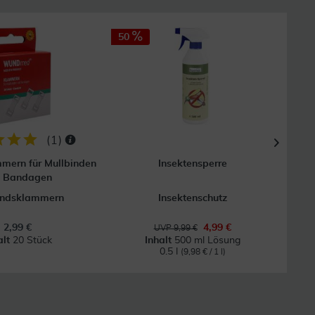
50
50
(
1
)
mern für Mullbinden
Insektensperre
Digi
d Bandagen
andsklammern
Insektenschutz
2,99 €
4,99 €
UVP 9,99 €
alt
20 Stück
Inhalt
500 ml Lösung
0.5 l
(9,98 € / 1 l)