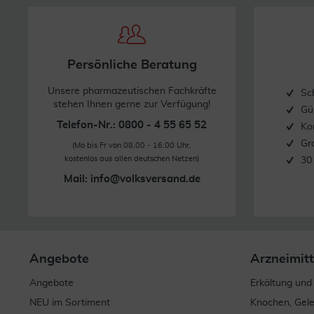
In dieser Haltung befindet sich Ihr Kopf in der richtigen Po
7. Schauen Sie weiter an die Zimmerdecke und drücken Sie 
Nehmen Sie das Minim Eyot® vom Auge und drücken Sie leic
Persönliche Beratung
Unsere pharmazeutischen Fachkräfte
8. Entfernen Sie das leere Einzeldosisbehältnis aus dem M
Sc
stehen Ihnen gerne zur Verfügung!
Gü
Telefon-Nr.: 0800 - 4 55 65 52
Ko
Warnung:
Gr
Drücken Sie das Einzeldosisbehältnis vor Gebrauch fest in
(Mo bis Fr von 08.00 - 16.00 Uhr,
kostenlos aus allen deutschen Netzen)
30
Einzeldosisbehältnis versehentlich auf das Minim Eyot® k
Mail:
info@volksversand.de
Reinigung
Trockenreinigung:
Entfernen Sie das Einzeldosisbehältnis und reinigen Sie d
Angebote
Arzneimitt
Nassreinigung:
Angebote
Erkältung und
Entfernen Sie das Einzeldosisbehältnis und spülen Sie d
NEU im Sortiment
Knochen, Gel
kochendes Wasser. Reinigen Sie das Minim Eyot® nicht in