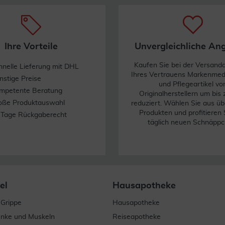
sition, um die Tropfen korrekt einzubringen.
das Einzeldosisbehältnis vorsichtig mit Daumen, Zeigefinger sowie Mi
ht mit einem Finger für 1 bis 2 Minuten auf den Augenwinkel.
Ihre Vorteile
Unvergleichliche An
Kaufen Sie bei der Versand
inim Eyot® und werfen Sie sie weg.
hnelle Lieferung mit DHL
Ihres Vertrauens Markenme
nstige Preise
und Pflegeartikel vo
mpetente Beratung
Originalherstellern um bis
oße Produktauswahl
reduziert. Wählen Sie aus üb
 das Minim Eyot® bis das Tropfende vollständig aus dem Minim Eyot® 
Produkten und profitieren 
 Tage Rückgaberecht
ommen.
täglich neuen Schnäppc
as Minim Eyot® mit einem sauberen, trockenen Tuch.
el
Hausapotheke
 Grippe
Hausapotheke
as Minim Eyot® mit warmem Wasser ab. Trocknen Sie das Minim Eyot® 
enke und Muskeln
Reiseapotheke
 der Spülmaschine.