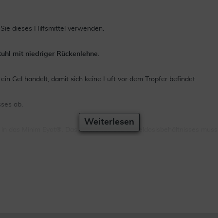
 Sie dieses Hilfsmittel verwenden.
uhl mit niedriger Rückenlehne.
 ein Gel handelt, damit sich keine Luft vor dem Tropfer befindet.
sses ab.
Weiterlesen
st in das Minim Eyot®. Das Tropfende des Einzeldosisbehältnisses mu
genlid auf und ziehen Sie Ihr Augenlid damit vorsichtig nach unten, s
ugenbraue. Die Spitze des Einzeldosisbehältnisses sollte sich jetzt g
rch die obere Öffnung des Minim Eyot®, bis Sie die Zimmerdecke senk