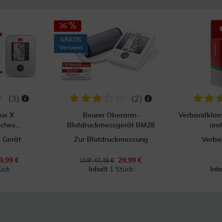
36
GRATIS
Versand
(
3
)
(
2
)
us X
Beurer Oberarm-
Verbandklam
ches...
Blutdruckmessgerät BM28
un
 Gerät
Zur Blutdruckmessung
Verb
9,99 €
29,99 €
UVP 47,49 €
ück
Inhalt
1 Stück
Inh