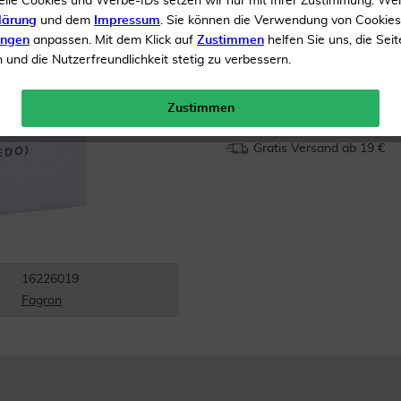
elle Cookies und Werbe-IDs setzen wir nur mit Ihrer Zustimmung. We
Hilsmittel
lärung
und dem
Impressum
. Sie können die Verwendung von Cookie
ungen
anpassen. Mit dem Klick auf
Zustimmen
helfen Sie uns, die Seit
und die Nutzerfreundlichkeit stetig zu verbessern.
Inhalt
1 Stück
Menge:
Zustimmen
Gratis Versand ab 19 €
16226019
Fagron