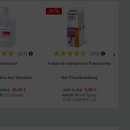
26
50
(
23
)
(
25
)
ctenisept
Fungizid-ratiopharm Pumpspray
tion bei Wunden
Bei Pilzerkrankung
28,99 €
5,99 €
9,65 €
AVP* 8,19 €
lt
1 l Lösung
Inhalt
40 ml Spray
0.04 l
(149,75 € / 1 l)