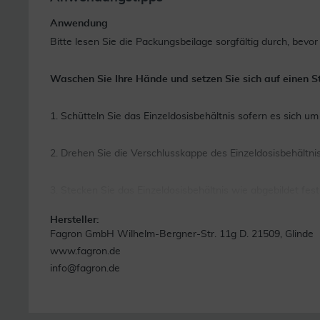
Anwendung
Bitte lesen Sie die Packungsbeilage sorgfältig durch, bevor
Waschen Sie Ihre Hände und setzen Sie sich auf einen St
1. Schütteln Sie das Einzeldosisbehältnis sofern es sich um
2. Drehen Sie die Verschlusskappe des Einzeldosisbehältni
3. Stecken Sie das Einzeldosisbehältnis wie abgebildet fe
Hersteller:
4. Setzen Sie das Minim Eyot® wie abgebildet unter Ihr Au
Fagron GmbH Wilhelm-Bergner-Str. 11g D. 21509, Glinde
www.fagron.de
5. Kippen Sie die Oberkante des Minim Eyot® bis auf Ihre A
info@fagron.de
6. Legen Sie Ihren Kopf in den Nacken und schauen Sie du