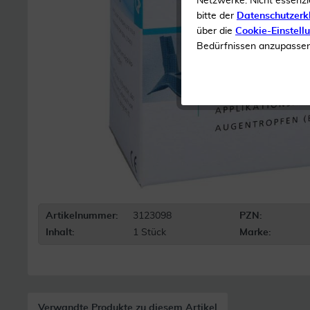
Netzwerke. Nicht essenzi
bitte der
Datenschutzerk
über die
Cookie-Einstell
Bedürfnissen anzupassen 
Artikelnummer:
3123098
PZN:
Inhalt:
1 Stück
Marke:
Verwandte Produkte zu diesem Artikel