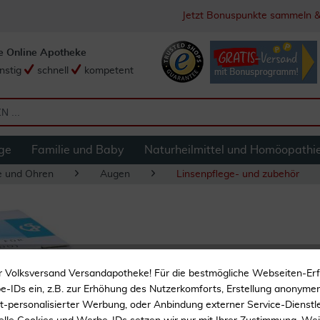
Jetzt Bonuspunkte sammeln &
e Online Apotheke
nstig
schnell
kompetent
ge
Familie und Baby
Naturheilmittel und Homöopathi
e und Ohren
Augen
Linsenpflege- und zubehör
Minim Eyot Tropfhi
r Volksversand Versandapotheke! Für die bestmögliche Webseiten-Er
-IDs ein, z.B. zur Erhöhung des Nutzerkomforts, Erstellung anonymer 
ht-personalisierter Werbung, oder Anbindung externer Service-Dienstle
Applikationshilfe