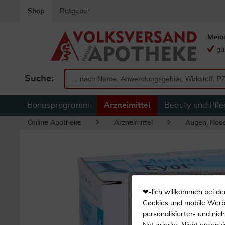
Shop
Ratgeber
Mein
gü
Suche:
Bonusprogramm
Arzneimittel
Beauty und Pfle
Online Apotheke
Arzneimittel
Augen, Nas
❤-lich willkommen bei de
Cookies und mobile Werbe
personalisierter- und nic