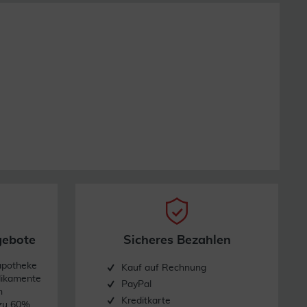
gebote
Sicheres Bezahlen
apotheke
Kauf auf Rechnung
dikamente
PayPal
n
Kreditkarte
 zu 60%