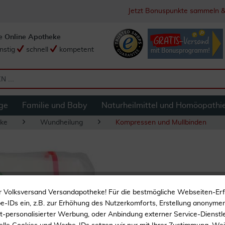
Jetzt Bonuspunkte sammeln &
e Online Apotheke
nstig
schnell
kompetent
ge
Familie und Baby
Naturheilmittel und Homöopathi
ke
Wundheilung
Kompressen und Mullbinden
Mollelast Binden 1
r Volksversand Versandapotheke! Für die bestmögliche Webseiten-Er
-IDs ein, z.B. zur Erhöhung des Nutzerkomforts, Erstellung anonymer 
ht-personalisierter Werbung, oder Anbindung externer Service-Dienstle
Zur Wundversorgung