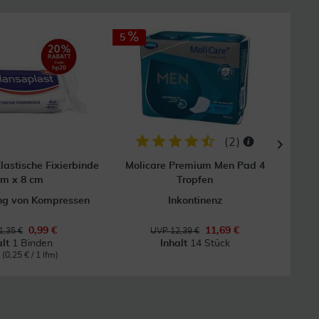
5
(
2
)
lastische Fixierbinde
Molicare Premium Men Pad 4
Fl
 m x 8 cm
Tropfen
ung von Kompressen
Inkontinenz
0,99 €
11,69 €
1,35 €
UVP 12,39 €
alt
1 Binden
Inhalt
14 Stück
m
(0,25 € / 1 lfm)