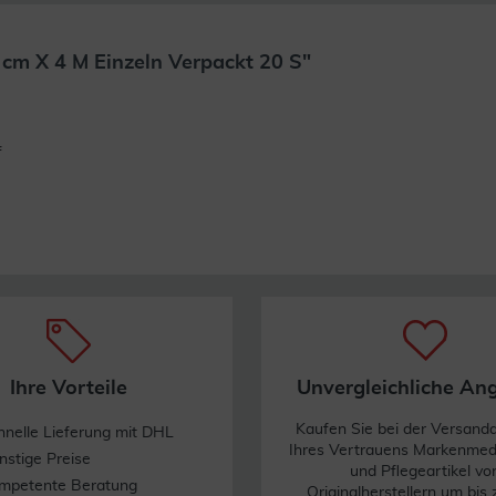
 cm X 4 M Einzeln Verpackt 20 S"
Weiterlesen
f
Ihre Vorteile
Unvergleichliche An
Kaufen Sie bei der Versand
hnelle Lieferung mit DHL
Ihres Vertrauens Markenme
nstige Preise
und Pflegeartikel vo
mpetente Beratung
Originalherstellern um bis