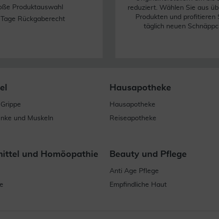
oße Produktauswahl
reduziert. Wählen Sie aus üb
Produkten und profitieren 
 Tage Rückgaberecht
täglich neuen Schnäppc
el
Hausapotheke
 Grippe
Hausapotheke
enke und Muskeln
Reiseapotheke
mittel und Homöopathie
Beauty und Pflege
Anti Age Pflege
e
Empfindliche Haut