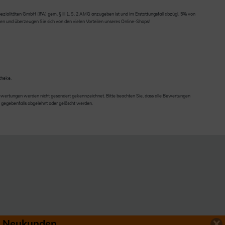
ialitäten GmbH (IFA) gem. § III 1, S. 2 AMG anzugeben ist und im Erstattungsfall abzügl. 5% von
en und überzeugen Sie sich von den vielen Vorteilen unseres Online-Shops!
theke.
wertungen werden nicht gesondert gekennzeichnet. Bitte beachten Sie, dass alle Bewertungen
 gegebenfalls abgelehnt oder gelöscht werden.
ür Neukunden