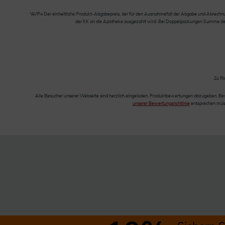
*AVP= Der einheitliche Produkt-Abgabepreis, der für den Ausnahmefall der Abgabe und Abrechnung
der KK an die Apotheke ausgezahlt wird. Bei Doppelpackungen Summe der Ei
Zu Ri
Alle Besucher unserer Webseite sind herzlich eingeladen, Produktbewertungen abzugeben. Be
unserer Bewertungsrichtlinie
entsprechen müss