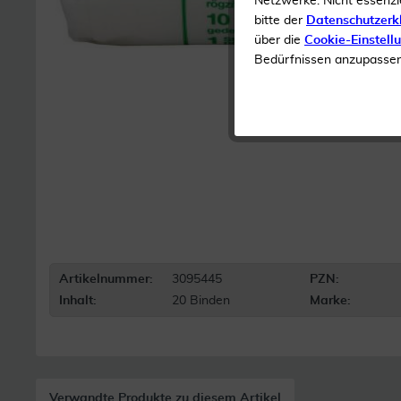
Netzwerke. Nicht essenzi
bitte der
Datenschutzerk
über die
Cookie-Einstell
Bedürfnissen anzupassen 
Artikelnummer:
3095445
PZN:
Inhalt:
20 Binden
Marke:
Verwandte Produkte zu diesem Artikel