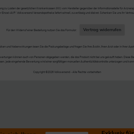
 zu Lasten der gesetzlichen Krankenkassen (KK) vom Hersteller gegenüber der Informationsstelle für Arzneispez
nzel-AVP. Volksversand Versandapotheke liefert schnell, zuverlässig und diskret. Schenken Sie uns Ihr Vertrau
Vertrag widerrufen
Für den Widerruf einer Bestellung nutzen Sie das Formular:
siken und Nebenwirkungen lesen Sie die Packungsbeilage und fragen Sie Ihre Ärztin, Ihren Arzt oder in Ihrer Apo
wertungen können auch von Personen abgegeben werden, die das Produkt nicht bei uns gekauft haben. Diese Be
en. Jede eingehende Bewertung wird einer sorgfältigen manuellen Authentizitätskontrolle unterzogen und kann
Copyright ©2026 Volksversand - Alle Rechte vorbehalten
Exklusiv f