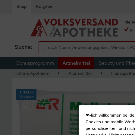
Shop
Ratgeber
Mein
gü
Suche:
Bonusprogramm
Arzneimittel
Beauty und Pfle
Online Apotheke
Arzneimittel
Hausapothe
GRATIS
Versand
❤-lich willkommen bei de
Cookies und mobile Werbe
personalisierter- und nic