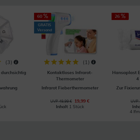
60
26
GRATIS
Versand
(
3
)
(
1
)
durchsichtig
Kontaktloses Infrarot-
Hansaplast E
Thermometer
4
ewahrung
Infrarot Fieberthermometer
Zur Fixier
19,99 €
UVP 49,99 €
UVP 
ück
Inhalt
1 Stück
Inh
4 lf