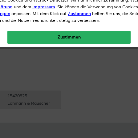
elle Cookies und Werbe-IDs setzen wir nur mit Ihrer Zustimmung. We
lärung
und dem
Impressum
. Sie können die Verwendung von Cookie
Inhalt
20 Binden
ungen
anpassen. Mit dem Klick auf
Zustimmen
helfen Sie uns, die Seit
und die Nutzerfreundlichkeit stetig zu verbessern.
Menge:
Zustimmen
Versandkostenfrei
15420825
Lohmann & Rauscher