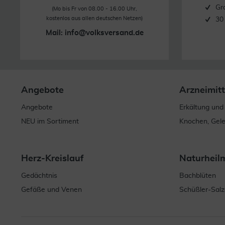
Gr
(Mo bis Fr von 08.00 - 16.00 Uhr,
kostenlos aus allen deutschen Netzen)
30
Mail:
info@volksversand.de
Angebote
Arzneimitt
Angebote
Erkältung und
NEU im Sortiment
Knochen, Gel
Herz-Kreislauf
Naturheil
Gedächtnis
Bachblüten
Gefäße und Venen
Schüßler-Salz