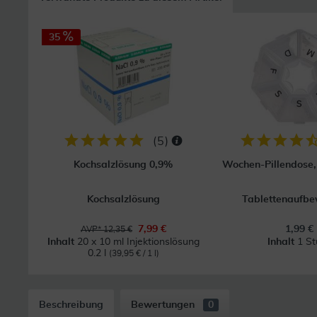
35
(
5
)
Kochsalzlösung 0,9%
Wochen-Pillendose, 
Kochsalzlösung
Tablettenaufb
7,99 €
1,99 €
AVP* 12,35 €
Inhalt
20 x 10 ml Injektionslösung
Inhalt
1 St
0.2 l
(39,95 € / 1 l)
Beschreibung
Bewertungen
0