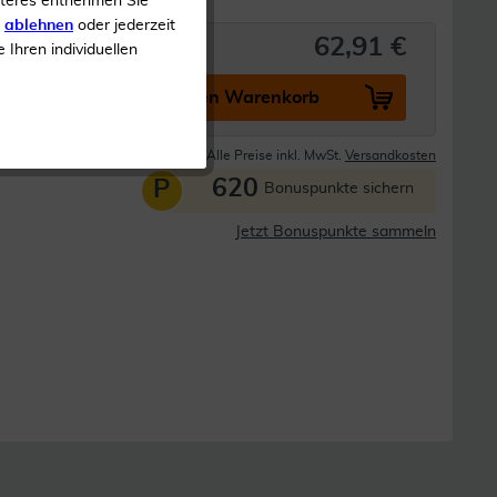
iteres entnehmen Sie
s
ablehnen
oder jederzeit
62,91 €
e Ihren individuellen
In den Warenkorb
Lieferzeit 1-3 Tage
Alle Preise inkl. MwSt.
Versandkosten
620
P
Bonuspunkte sichern
Jetzt Bonuspunkte sammeln