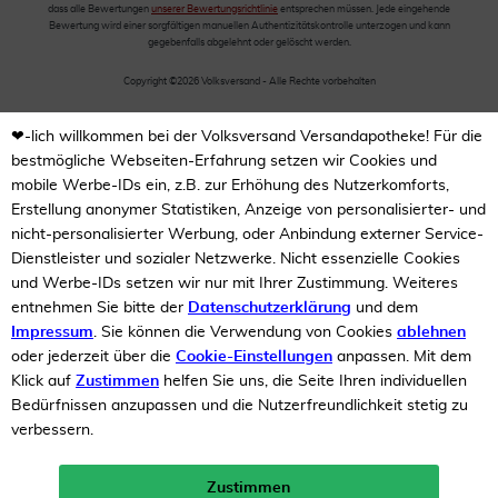
dass alle Bewertungen
unserer Bewertungsrichtlinie
entsprechen müssen. Jede eingehende
Bewertung wird einer sorgfältigen manuellen Authentizitätskontrolle unterzogen und kann
gegebenfalls abgelehnt oder gelöscht werden.
Copyright ©2026 Volksversand - Alle Rechte vorbehalten
❤-lich willkommen bei der Volksversand Versandapotheke! Für die
bestmögliche Webseiten-Erfahrung setzen wir Cookies und
mobile Werbe-IDs ein, z.B. zur Erhöhung des Nutzerkomforts,
Erstellung anonymer Statistiken, Anzeige von personalisierter- und
nicht-personalisierter Werbung, oder Anbindung externer Service-
Dienstleister und sozialer Netzwerke. Nicht essenzielle Cookies
und Werbe-IDs setzen wir nur mit Ihrer Zustimmung. Weiteres
entnehmen Sie bitte der
Datenschutzerklärung
und dem
Impressum
. Sie können die Verwendung von Cookies
ablehnen
oder jederzeit über die
Cookie-Einstellungen
anpassen. Mit dem
Klick auf
Zustimmen
helfen Sie uns, die Seite Ihren individuellen
Bedürfnissen anzupassen und die Nutzerfreundlichkeit stetig zu
verbessern.
Zustimmen
Neukunden-Rabatt ab 49€!