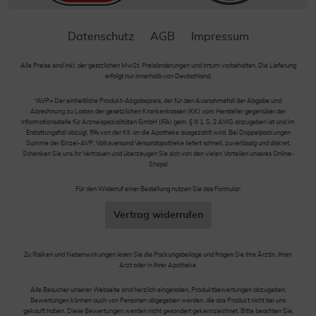
Datenschutz
AGB
Impressum
Alle Preise sind inkl. der gestzlichen MwSt. Preisänderungen und Irrtum vorbehalten. Die Lieferung
erfolgt nur innerhalb von Deutschland.
*AVP= Der einheitliche Produkt-Abgabepreis, der für den Ausnahmefall der Abgabe und
Abrechnung zu Lasten der gesetzlichen Krankenkassen (KK) vom Hersteller gegenüber der
Informationsstelle für Arzneispezialitäten GmbH (IFA) gem. § III 1, S. 2 AMG anzugeben ist und im
Erstattungsfall abzügl. 5% von der KK an die Apotheke ausgezahlt wird. Bei Doppelpackungen
Summe der Einzel-AVP. Volksversand Versandapotheke liefert schnell, zuverlässig und diskret.
Schenken Sie uns Ihr Vertrauen und überzeugen Sie sich von den vielen Vorteilen unseres Online-
Shops!
Für den Widerruf einer Bestellung nutzen Sie das Formular:
Vertrag widerrufen
Zu Risiken und Nebenwirkungen lesen Sie die Packungsbeilage und fragen Sie Ihre Ärztin, Ihren
Arzt oder in Ihrer Apotheke.
Alle Besucher unserer Webseite sind herzlich eingeladen, Produktbewertungen abzugeben.
Bewertungen können auch von Personen abgegeben werden, die das Produkt nicht bei uns
gekauft haben. Diese Bewertungen werden nicht gesondert gekennzeichnet. Bitte beachten Sie,