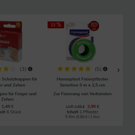
12
(
3
)
(
5
)
e Schutzkappen für
Hansaplast Fixierpflaster
Mull
er und Zehen
Sensitive 5 m x 2,5 cm
en für Finger und
Zur Fixierung von Verbänden
Zehen
1,49 €
3,99 €
UVP 4,55 €
halt
6 Stück
Inhalt
1 Pflaster
5 lfm
(0,80 € / 1 lfm)