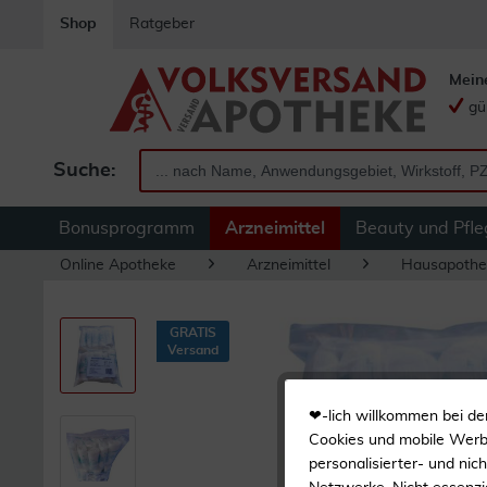
Shop
Ratgeber
Mein
gü
Suche:
Bonusprogramm
Arzneimittel
Beauty und Pfle
Online Apotheke
Arzneimittel
Hausapothe
GRATIS
Versand
❤-lich willkommen bei de
Cookies und mobile Werbe
personalisierter- und nic