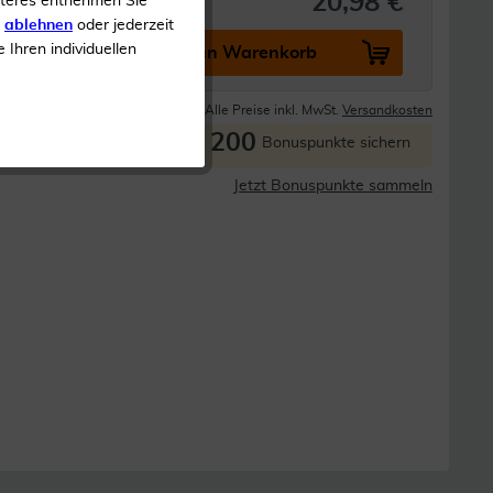
20,98 €
iteres entnehmen Sie
s
ablehnen
oder jederzeit
e Ihren individuellen
In den Warenkorb
Lieferzeit 1-3 Tage
Alle Preise inkl. MwSt.
Versandkosten
200
P
Bonuspunkte sichern
Jetzt Bonuspunkte sammeln