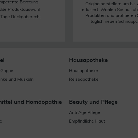
mpetente Beratung
Originalherstellern um bis
oße Produktauswahl
reduziert. Wählen Sie aus üb
Produkten und profitieren 
 Tage Rückgaberecht
täglich neuen Schnäppc
el
Hausapotheke
 Grippe
Hausapotheke
enke und Muskeln
Reiseapotheke
mittel und Homöopathie
Beauty und Pflege
Anti Age Pflege
e
Empfindliche Haut