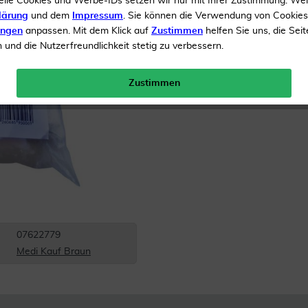
elle Cookies und Werbe-IDs setzen wir nur mit Ihrer Zustimmung. We
Inhalt
20 Binden
lärung
und dem
Impressum
. Sie können die Verwendung von Cookie
ungen
anpassen. Mit dem Klick auf
Zustimmen
helfen Sie uns, die Seit
Menge:
und die Nutzerfreundlichkeit stetig zu verbessern.
Versandkostenfrei
Zustimmen
07622779
Medi Kauf Braun