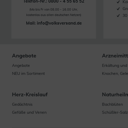
Telefon-Nr.: 0800 - 4 55 65 52
Ko
Gr
(Mo bis Fr von 08.00 - 16.00 Uhr,
kostenlos aus allen deutschen Netzen)
30
Mail:
info@volksversand.de
Angebote
Arzneimitt
Angebote
Erkältung und
NEU im Sortiment
Knochen, Gel
Herz-Kreislauf
Naturheil
Gedächtnis
Bachblüten
Gefäße und Venen
Schüßler-Salz