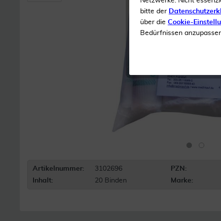
Netzwerke. Nicht essenzi
bitte der
Datenschutzerk
über die
Cookie-Einstell
Bedürfnissen anzupassen 
Artikelnummer:
3102696
PZN:
Inhalt:
20 Binden
Marke: