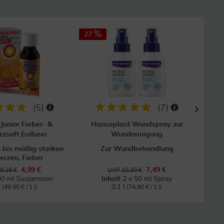
27
37
GRAT
Vers
(
5
)
(
7
)
Junior Fieber- &
Hansaplast Wundspray zur
zsaft Erdbeer
Wundreinigung
n bis mäßig starken
Zur Wundbehandlung
rzen, Fieber
4,99 €
7,49 €
8,19 €
UVP 10,30 €
0 ml Suspension
Inhalt
2 x 50 ml Spray
l
0.1 l
(49,90 € / 1 l)
(74,90 € / 1 l)