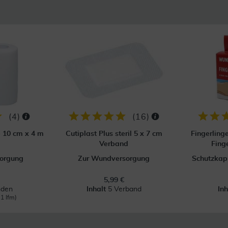
(
4
)
(
16
)
p 10 cm x 4 m
Cutiplast Plus steril 5 x 7 cm
Fingerling
Verband
Fing
orgung
Zur Wundversorgung
Schutzkapp
5,99 €
nden
Inhalt
5 Verband
In
 1 lfm)