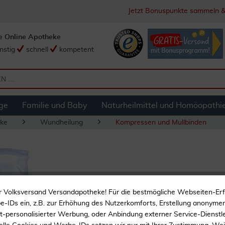
Jetzt Bonuspunkte sammeln &
e Online Apotheke
nstig
schnell
kompetent
ge
Familie und Baby
Naturheilmittel und Homöopathi
ke
Wundheilung
Kompressen und Mullbinden
Mullbinden 10 cm 
r Volksversand Versandapotheke! Für die bestmögliche Webseiten-Er
-IDs ein, z.B. zur Erhöhung des Nutzerkomforts, Erstellung anonymer 
Zur Wundversorgung
ht-personalisierter Werbung, oder Anbindung externer Service-Dienstle