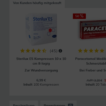
Von Kunden häufig mitgekauft
50
(
45
)
Sterilux ES Kompressen 10 x 10
Paracetamol Medi
cm 8-lagig
Schmerztabl
Zur Wundversorgung
Bei Fieber und 
6,99 €
1
AVP* 3,20 €
Inhalt
100 Kompressen
Inhalt
20 Tab
Beschreibung
Bewertungen
0