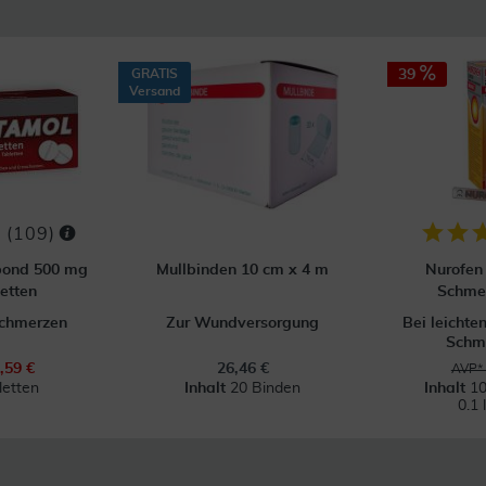
GRATIS
39
Versand
(
109
)
bond 500 mg
Mullbinden 10 cm x 4 m
Nurofen 
etten
Schmer
Schmerzen
Zur Wundversorgung
Bei leichte
Schme
,59 €
26,46 €
AVP* 
letten
Inhalt
20 Binden
Inhalt
10
0.1 