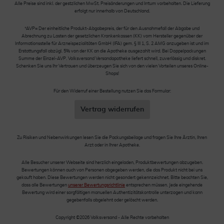
Alle Preise sind inkl. der gestzlichen MwSt. Preisänderungen und Irrtum vorbehalten. Die Lieferung
erfolgt nur innerhalb von Deutschland.
*AVP= Der einheitliche Produkt-Abgabepreis, der für den Ausnahmefall der Abgabe und
Abrechnung zu Lasten der gesetzlichen Krankenkassen (KK) vom Hersteller gegenüber der
Informationsstelle für Arzneispezialitäten GmbH (IFA) gem. § III 1, S. 2 AMG anzugeben ist und im
Erstattungsfall abzügl. 5% von der KK an die Apotheke ausgezahlt wird. Bei Doppelpackungen
Summe der Einzel-AVP. Volksversand Versandapotheke liefert schnell, zuverlässig und diskret.
Schenken Sie uns Ihr Vertrauen und überzeugen Sie sich von den vielen Vorteilen unseres Online-
Shops!
Für den Widerruf einer Bestellung nutzen Sie das Formular:
Vertrag widerrufen
Zu Risiken und Nebenwirkungen lesen Sie die Packungsbeilage und fragen Sie Ihre Ärztin, Ihren
Arzt oder in Ihrer Apotheke.
Alle Besucher unserer Webseite sind herzlich eingeladen, Produktbewertungen abzugeben.
Bewertungen können auch von Personen abgegeben werden, die das Produkt nicht bei uns
gekauft haben. Diese Bewertungen werden nicht gesondert gekennzeichnet. Bitte beachten Sie,
dass alle Bewertungen
unserer Bewertungsrichtlinie
entsprechen müssen. Jede eingehende
Bewertung wird einer sorgfältigen manuellen Authentizitätskontrolle unterzogen und kann
gegebenfalls abgelehnt oder gelöscht werden.
Copyright ©2026 Volksversand - Alle Rechte vorbehalten