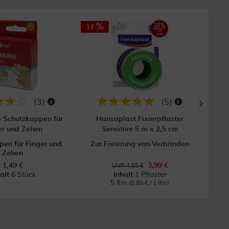
12
(
3
)
(
5
)
e Schutzkappen für
Hansaplast Fixierpflaster
Mull
er und Zehen
Sensitive 5 m x 2,5 cm
en für Finger und
Zur Fixierung von Verbänden
Zehen
1,49 €
3,99 €
UVP 4,55 €
halt
6 Stück
Inhalt
1 Pflaster
5 lfm
(0,80 € / 1 lfm)