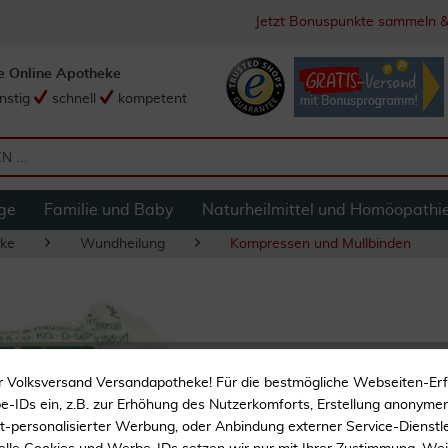
Jetzt Bonuspunkte sammeln &
e Online Apotheke
nstig
schnell
kompetent
ge
Familie und Baby
Naturheilmittel und Homöopathi
ke
Wundheilung
Kompressen und Mullbinden
Mullbinden Geka 6
r Volksversand Versandapotheke! Für die bestmögliche Webseiten-Er
-IDs ein, z.B. zur Erhöhung des Nutzerkomforts, Erstellung anonymer 
Zur Fixierung von Wund
ht-personalisierter Werbung, oder Anbindung externer Service-Dienstle