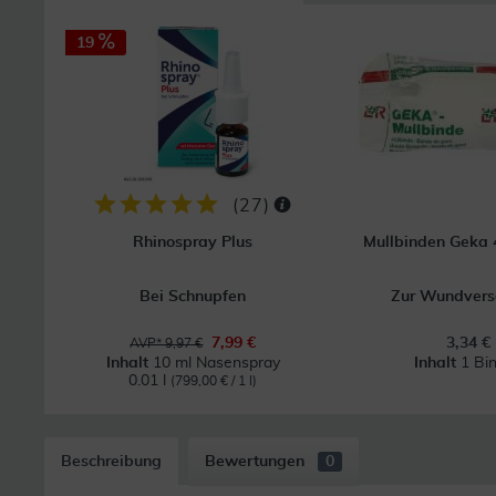
19
(
27
)
Rhinospray Plus
Mullbinden Geka 
Bei Schnupfen
Zur Wundvers
7,99 €
3,34 €
AVP* 9,97 €
Inhalt
10 ml Nasenspray
Inhalt
1 Bi
0.01 l
(799,00 € / 1 l)
Beschreibung
Bewertungen
0