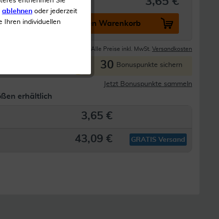
3,65 €
iteres entnehmen Sie
s
ablehnen
oder jederzeit
e Ihren individuellen
In den Warenkorb
Lieferzeit 1-3 Tage
Alle Preise inkl. MwSt.
Versandkosten
30
P
Bonuspunkte sichern
Jetzt Bonuspunkte sammeln
ßen erhältlich
3,65 €
43,09 €
GRATIS Versand