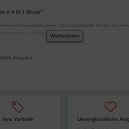
cm X 4 M 1 Binde"
eimfreier Wundauflagen dienen. Die Geka Mullbinde hat sich als starre 
 zur Kompression angewendet wird.
Weiterlesen
56579, Rengsdorf
Ihre Vorteile
Unvergleichliche An