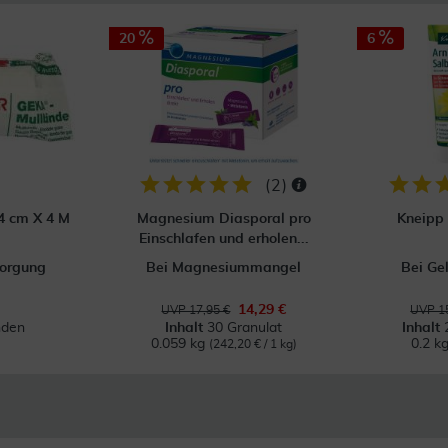
20
6
(
2
)
4 cm X 4 M
Magnesium Diasporal pro
Kneipp 
Einschlafen und erholen...
orgung
Bei Magnesiummangel
Bei Ge
14,29 €
UVP 17,95 €
UVP 15
nden
Inhalt
30 Granulat
Inhalt
0.059 kg
0.2 k
(242,20 € / 1 kg)