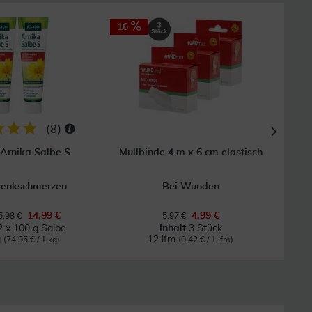
16
(
8
)
Arnika Salbe S
Mullbinde 4 m x 6 cm elastisch
Steri
lenkschmerzen
Bei Wunden
14,99 €
4,99 €
,98 €
5,97 €
2 x 100 g Salbe
Inhalt
3 Stück
g
12 lfm
(74,95 € / 1 kg)
(0,42 € / 1 lfm)