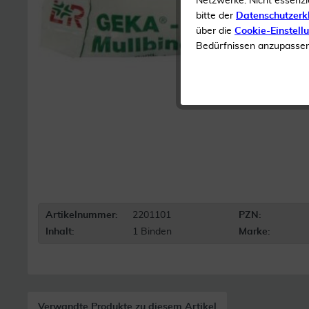
Netzwerke. Nicht essenzi
bitte der
Datenschutzerk
über die
Cookie-Einstell
Bedürfnissen anzupassen 
Artikelnummer:
2201101
PZN:
Inhalt:
1 Binden
Marke:
Verwandte Produkte zu diesem Artikel