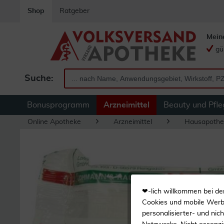
Shop
Ratgeber
Mein
gü
Suche:
Bonusprogramm
Arzneimittel
Beauty und Pfle
Online Apotheke
Arzneimittel
Hausapothe
❤-lich willkommen bei de
Cookies und mobile Werbe
personalisierter- und nic