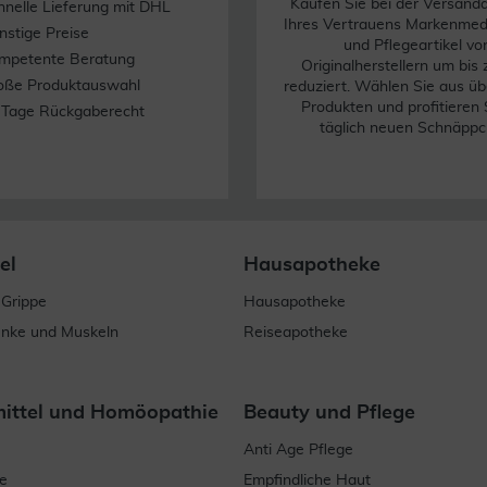
Kaufen Sie bei der Versand
hnelle Lieferung mit DHL
Ihres Vertrauens Markenme
nstige Preise
und Pflegeartikel vo
mpetente Beratung
Originalherstellern um bis
oße Produktauswahl
reduziert. Wählen Sie aus üb
Produkten und profitieren 
 Tage Rückgaberecht
täglich neuen Schnäppc
el
Hausapotheke
 Grippe
Hausapotheke
enke und Muskeln
Reiseapotheke
mittel und Homöopathie
Beauty und Pflege
Anti Age Pflege
e
Empfindliche Haut