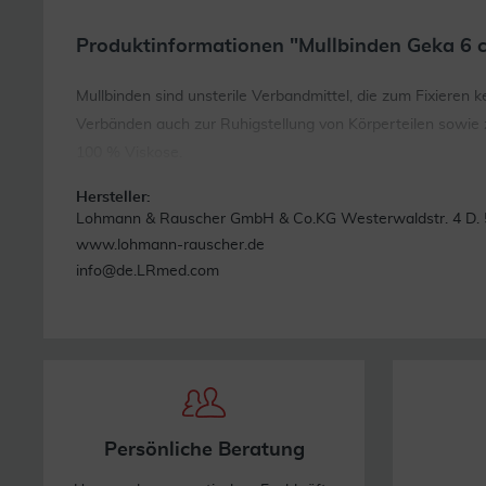
Produktinformationen "Mullbinden Geka 6 
Mullbinden sind unsterile Verbandmittel, die zum Fixieren k
Verbänden auch zur Ruhigstellung von Körperteilen sowie
100 % Viskose.
Hersteller:
Lohmann & Rauscher GmbH & Co.KG Westerwaldstr. 4 D. 
www.lohmann-rauscher.de
info@de.LRmed.com
Persönliche Beratung