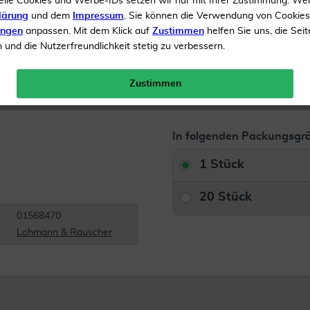
elle Cookies und Werbe-IDs setzen wir nur mit Ihrer Zustimmung. We
Inhalt
1 Binden
lärung
und dem
Impressum
. Sie können die Verwendung von Cookie
ungen
anpassen. Mit dem Klick auf
Zustimmen
helfen Sie uns, die Seit
Menge:
und die Nutzerfreundlichkeit stetig zu verbessern.
Gratis Versand ab 19 €
Zustimmen
In folgenden Packungsgrö
1 Stück
20 Stück
01568470
Lohmann & Rauscher