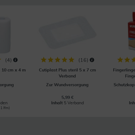
(
4
)
(
16
)
p 10 cm x 4 m
Cutiplast Plus steril 5 x 7 cm
Fingerling
Verband
Fing
orgung
Zur Wundversorgung
Schutzkapp
5,99 €
nden
Inhalt
5 Verband
In
 1 lfm)