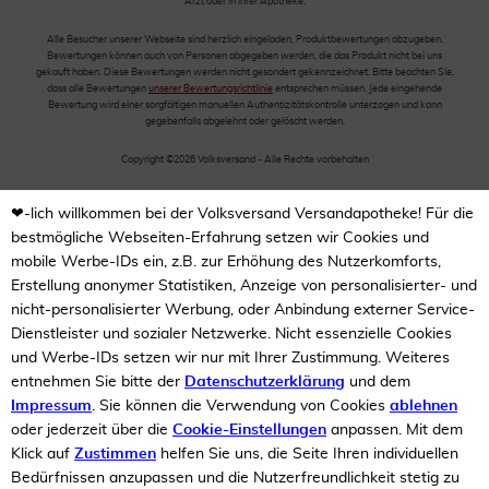
Arzt oder in Ihrer Apotheke.
Alle Besucher unserer Webseite sind herzlich eingeladen, Produktbewertungen abzugeben.
Bewertungen können auch von Personen abgegeben werden, die das Produkt nicht bei uns
gekauft haben. Diese Bewertungen werden nicht gesondert gekennzeichnet. Bitte beachten Sie,
dass alle Bewertungen
unserer Bewertungsrichtlinie
entsprechen müssen. Jede eingehende
Bewertung wird einer sorgfältigen manuellen Authentizitätskontrolle unterzogen und kann
gegebenfalls abgelehnt oder gelöscht werden.
Copyright ©2026 Volksversand - Alle Rechte vorbehalten
❤-lich willkommen bei der Volksversand Versandapotheke! Für die
bestmögliche Webseiten-Erfahrung setzen wir Cookies und
mobile Werbe-IDs ein, z.B. zur Erhöhung des Nutzerkomforts,
Erstellung anonymer Statistiken, Anzeige von personalisierter- und
nicht-personalisierter Werbung, oder Anbindung externer Service-
Dienstleister und sozialer Netzwerke. Nicht essenzielle Cookies
und Werbe-IDs setzen wir nur mit Ihrer Zustimmung. Weiteres
entnehmen Sie bitte der
Datenschutzerklärung
und dem
Impressum
. Sie können die Verwendung von Cookies
ablehnen
oder jederzeit über die
Cookie-Einstellungen
anpassen. Mit dem
Klick auf
Zustimmen
helfen Sie uns, die Seite Ihren individuellen
Bedürfnissen anzupassen und die Nutzerfreundlichkeit stetig zu