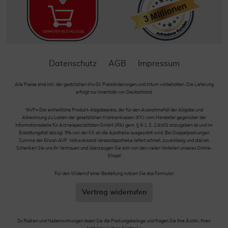
Datenschutz
AGB
Impressum
Alle Preise sind inkl. der gestzlichen MwSt. Preisänderungen und Irrtum vorbehalten. Die Lieferung
erfolgt nur innerhalb von Deutschland.
*AVP= Der einheitliche Produkt-Abgabepreis, der für den Ausnahmefall der Abgabe und
Abrechnung zu Lasten der gesetzlichen Krankenkassen (KK) vom Hersteller gegenüber der
Informationsstelle für Arzneispezialitäten GmbH (IFA) gem. § III 1, S. 2 AMG anzugeben ist und im
Erstattungsfall abzügl. 5% von der KK an die Apotheke ausgezahlt wird. Bei Doppelpackungen
Summe der Einzel-AVP. Volksversand Versandapotheke liefert schnell, zuverlässig und diskret.
Schenken Sie uns Ihr Vertrauen und überzeugen Sie sich von den vielen Vorteilen unseres Online-
Shops!
Für den Widerruf einer Bestellung nutzen Sie das Formular:
Vertrag widerrufen
Zu Risiken und Nebenwirkungen lesen Sie die Packungsbeilage und fragen Sie Ihre Ärztin, Ihren