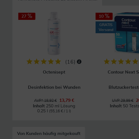
27
10
GRATIS
Versand
(
16
)
Octenisept
Contour Next 
Desinfektion bei Wunden
Blutzuckertest
13,79 €
2
AVP* 18,92 €
UVP 29,99 €
Inhalt
250 ml Lösung
Inhalt
50 Tests
0.25 l
(55,16 € / 1 l)
Von Kunden häufig mitgekauft