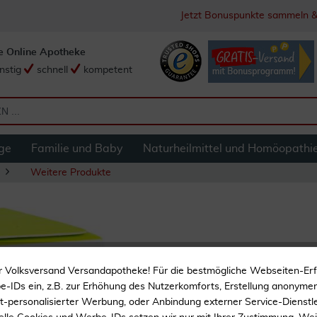
Jetzt Bonuspunkte sammeln &
e Online Apotheke
nstig
schnell
kompetent
ge
Familie und Baby
Naturheilmittel und Homöopathi
Weitere Produkte
Mylife Unio Blutzu
r Volksversand Versandapotheke! Für die bestmögliche Webseiten-Er
-IDs ein, z.B. zur Erhöhung des Nutzerkomforts, Erstellung anonymer 
ht-personalisierter Werbung, oder Anbindung externer Service-Dienstle
Mylife Unio Blutzucker Te