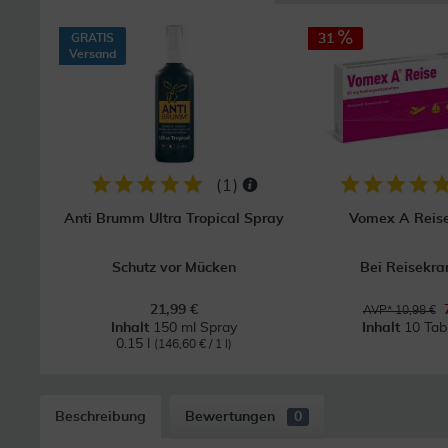
GRATIS
31
Versand
(
1
)
Anti Brumm Ultra Tropical Spray
Vomex A Reis
Schutz vor Mücken
Bei Reisekra
21,99 €
AVP* 10,98 €
Inhalt
150 ml Spray
Inhalt
10 Tab
0.15 l
(146,60 € / 1 l)
Beschreibung
Bewertungen
0