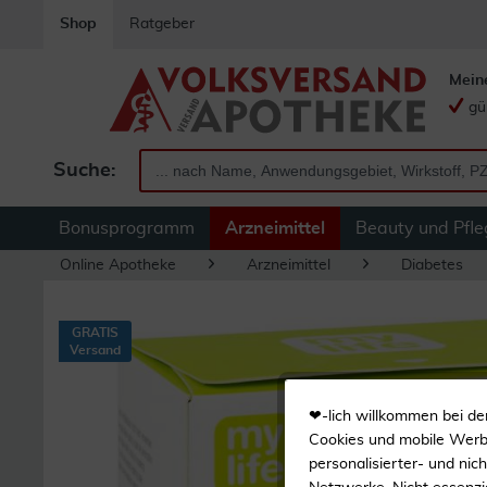
Shop
Ratgeber
Mein
gü
Suche:
Bonusprogramm
Arzneimittel
Beauty und Pfle
Online Apotheke
Arzneimittel
Diabetes
GRATIS
Versand
❤-lich willkommen bei de
Cookies und mobile Werbe
personalisierter- und nic