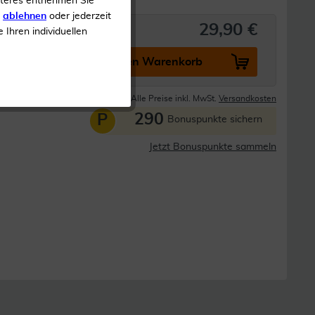
iteres entnehmen Sie
s
ablehnen
oder jederzeit
29,90 €
e Ihren individuellen
In den Warenkorb
Lieferzeit 1-3 Tage
Alle Preise inkl. MwSt.
Versandkosten
290
P
Bonuspunkte sichern
Jetzt Bonuspunkte sammeln