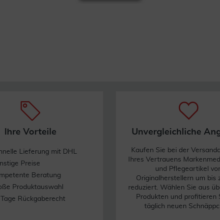
Ihre Vorteile
Unvergleichliche An
Kaufen Sie bei der Versand
hnelle Lieferung mit DHL
Ihres Vertrauens Markenme
nstige Preise
und Pflegeartikel vo
mpetente Beratung
Originalherstellern um bis
oße Produktauswahl
reduziert. Wählen Sie aus üb
Produkten und profitieren 
 Tage Rückgaberecht
täglich neuen Schnäppc