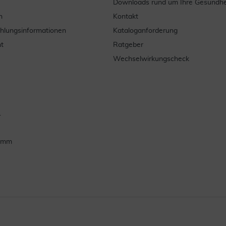
Downloads rund um Ihre Gesundhe
n
Kontakt
ahlungsinformationen
Kataloganforderung
t
Ratgeber
Wechselwirkungscheck
.
ramm