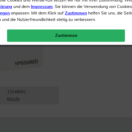
elle Cookies und Werbe-IDs setzen wir nur mit Ihrer Zustimmung. We
lärung
und dem
Impressum
. Sie können die Verwendung von Cookie
Inhalt
50 Teststreifen
ungen
anpassen. Mit dem Klick auf
Zustimmen
helfen Sie uns, die Seit
und die Nutzerfreundlichkeit stetig zu verbessern.
Menge:
Zustimmen
Versandkostenfrei
13248061
MyLife