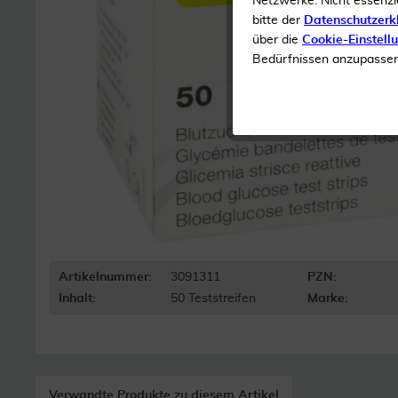
Netzwerke. Nicht essenzi
bitte der
Datenschutzerk
über die
Cookie-Einstell
Bedürfnissen anzupassen 
Artikelnummer:
3091311
PZN:
Inhalt:
50 Teststreifen
Marke:
Verwandte Produkte zu diesem Artikel