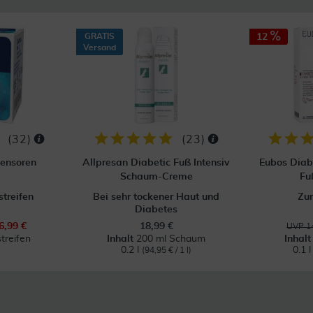
GRATIS
12
Versand
(
32
)
(
23
)
Sensoren
Allpresan Diabetic Fuß Intensiv
Eubos Diab
Schaum-Creme
Fu
streifen
Bei sehr tockener Haut und
Zur
Diabetes
6,99 €
18,99 €
UVP 14
treifen
Inhalt
200 ml Schaum
Inhal
0.2 l
0.1 
(94,95 € / 1 l)