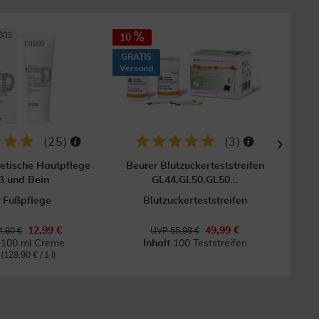
10
GRAT
Vers
GRATIS
Versand
(
25
)
(
3
)
etische Hautpflege
Beurer Blutzuckerteststreifen
Acc
ß und Bein
GL44,GL50,GL50...
 Fußpflege
Blutzuckerteststreifen
12,99 €
49,99 €
,80 €
UVP 55,98 €
t
100 ml Creme
Inhalt
100 Teststreifen
l
(129,90 € / 1 l)