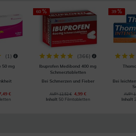
60
39
(
1
)
(
366
)
e 50 mg
Ibuprofen Medibond 400 mg
Thomap
Schmerztabletten
nkheit
Bei Schmerzen und Fieber
Bei leichte
S
7,49 €
4,99 €
AVP* 12,52 €
AVP* 1
letten
Inhalt
50 Filmtabletten
Inhalt