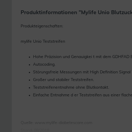
Produktinformationen "Mylife Unio Blutzuck
Produkteigenschaften:
mylife Unio Teststreifen
Hohe Präzision und Genauigkei t mit dem GDHFAD 
Autocoding.
Störungsfreie Messungen mit High Definition Signal
Großer und stabiler Teststreifen.
Teststreifenentnahme ohne Blutkontakt.
Einfache Entnahme d er Teststreifen aus einer flach
Quelle: www.mylife-diabetescare.com
Stand: 08/2018