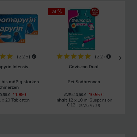
24
33
(
226
)
(
22
)
yrin Intensiv
Gaviscon Dual
n bis mäßig starken
Bei Sodbrennen
chmerzen
Nas
11,89 €
10,55 €
9,58 €
AVP* 13,99 €
2 x 20 Tabletten
Inhalt
12 x 10 ml Suspension
0.12 l
(87,92 € / 1 l)