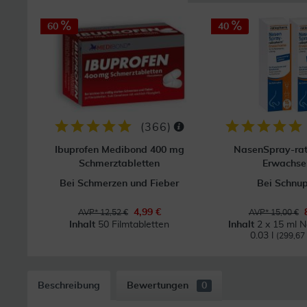
60
40
(
366
)
Ibuprofen Medibond 400 mg
NasenSpray-ra
Schmerztabletten
Erwachse
Bei Schmerzen und Fieber
Bei Schnu
4,99 €
AVP* 12,52 €
AVP* 15,00 €
Inhalt
50 Filmtabletten
Inhalt
2 x 15 ml 
0.03 l
(299,67 €
Beschreibung
Bewertungen
0