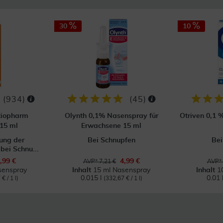
30
10
(
934
)
(
45
)
tiopharm
Olynth 0,1% Nasenspray für
Otriven 0,1 
15 ml
Erwachsene 15 ml
ung der
Bei Schnupfen
Bei
ei Schnu...
,99 €
4,99 €
AVP* 7,21 €
AVP* 
senspray
Inhalt
15 ml Nasenspray
Inhalt
1
0.015 l
0.01 
€ / 1 l)
(332,67 € / 1 l)