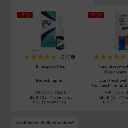
19
33
(
27
)
Rhinospray Plus
NasenSpray-ra
Erwachsene 
Bei Schnupfen
Zur Abschwell
Nasenschleimhaut b
7,99 €
4
AVP* 9,97 €
AVP* 7,50 €
Inhalt
10 ml Nasenspray
Inhalt
15 ml Na
0.01 l
0.015 l
(799,00 € / 1 l)
(332,67 
Von Kunden häufig mitgekauft