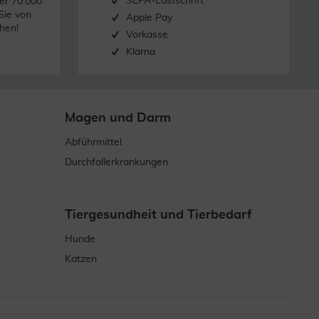
SEPA-Lastschrift
er 70.000
Sie von
Apple Pay
hen!
Vorkasse
Klarna
Magen und Darm
Abführmittel
Durchfallerkrankungen
Tiergesundheit und Tierbedarf
Hunde
Katzen