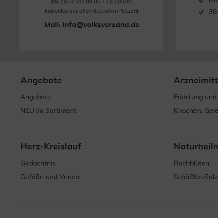
Gr
(Mo bis Fr von 08.00 - 16.00 Uhr,
kostenlos aus allen deutschen Netzen)
30
Mail:
info@volksversand.de
Angebote
Arzneimitt
Angebote
Erkältung und
NEU im Sortiment
Knochen, Gel
Herz-Kreislauf
Naturheil
Gedächtnis
Bachblüten
Gefäße und Venen
Schüßler-Salz