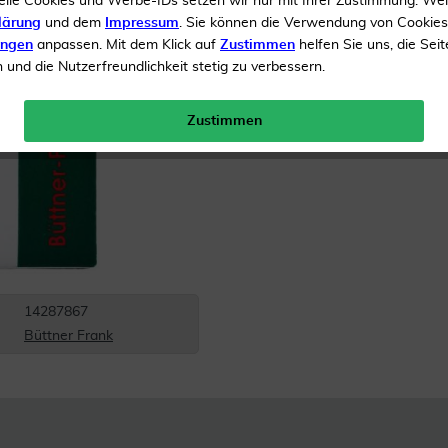
elle Cookies und Werbe-IDs setzen wir nur mit Ihrer Zustimmung. We
Inhalt
30 Salz
lärung
und dem
Impressum
. Sie können die Verwendung von Cookie
ungen
anpassen. Mit dem Klick auf
Zustimmen
helfen Sie uns, die Seit
Menge:
und die Nutzerfreundlichkeit stetig zu verbessern.
Gratis Versand ab 19 €
Zustimmen
14287867
Büttner Frank