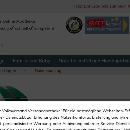
Jetzt Bonuspunkte sammeln &
e Online Apotheke
nstig
schnell
kompetent
ge
Familie und Baby
Naturheilmittel und Homöopathi
nd Grippe
Nasenspülung
Nasenspülsalz 30 
r Volksversand Versandapotheke! Für die bestmögliche Webseiten-Er
-IDs ein, z.B. zur Erhöhung des Nutzerkomforts, Erstellung anonymer 
Bei Schnupfen
ht-personalisierter Werbung, oder Anbindung externer Service-Dienstle