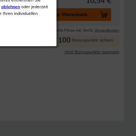
10,54 €
iteres entnehmen Sie
s
ablehnen
oder jederzeit
e Ihren individuellen
In den Warenkorb
Lieferzeit 1-3 Tage
Alle Preise inkl. MwSt.
Versandkosten
100
P
Bonuspunkte sichern
Jetzt Bonuspunkte sammeln