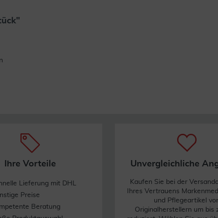
tück"
Weiterlesen
n
Ihre Vorteile
Unvergleichliche An
Kaufen Sie bei der Versand
hnelle Lieferung mit DHL
Ihres Vertrauens Markenme
nstige Preise
und Pflegeartikel vo
mpetente Beratung
Originalherstellern um bis