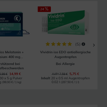
24
(
5
)
iss Melatonin +
Vividrin iso EDO antiallergische
Pos
ium 400 mg...
Augentropfen
rstützend bei
Bei Allergie
lafbeschwerden
14,99 €
5,75 €
,99 €
AVP* 7,59 €
30 x 5 g Pulver
Inhalt
20 x 0.5 ml Augentropfen
kg
0.02 l
(99,93 € / 1 kg)
(287,50 € / 1 l)