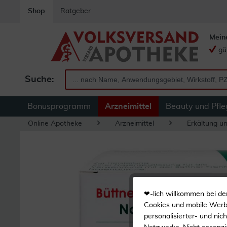
Shop
Ratgeber
Mein
gü
Suche:
Bonusprogramm
Arzneimittel
Beauty und Pfle
Online Apotheke
Arzneimittel
Erkältung u
❤-lich willkommen bei de
Cookies und mobile Werbe
personalisierter- und nic