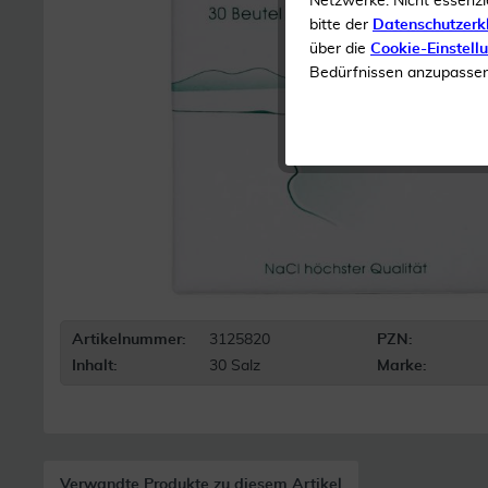
Netzwerke. Nicht essenzi
bitte der
Datenschutzerk
über die
Cookie-Einstell
Bedürfnissen anzupassen 
Artikelnummer:
3125820
PZN:
Inhalt:
30 Salz
Marke:
Verwandte Produkte zu diesem Artikel