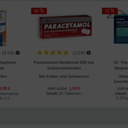
50
11
(
934
)
(
109
)
tiopharm
Paracetamol Medibond 500 mg
Dr. The
ne
Schmerztabletten
Magnes
pfen
Bei Fieber und Schmerzen
Unte
Einsch
8,99 €
1,59 €
AVP* 3,20 €
UVP 16
Nasenspray
Inhalt
20 Tabletten
Inhalt
0.15 
 / 1 l)