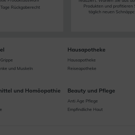
oße Produktauswahl
reduziert. Wählen Sie aus üb
Produkten und profitieren 
 Tage Rückgaberecht
täglich neuen Schnäppc
el
Hausapotheke
 Grippe
Hausapotheke
enke und Muskeln
Reiseapotheke
mittel und Homöopathie
Beauty und Pflege
Anti Age Pflege
e
Empfindliche Haut