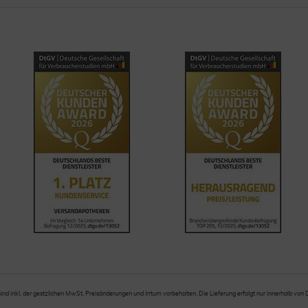
sind inkl. der gestzlichen MwSt. Preisänderungen und Irrtum vorbehalten. Die Lieferung erfolgt nur innerhalb von