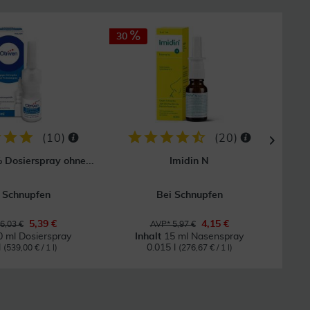
30
30
(
10
)
(
20
)
% Dosierspray ohne...
Imidin N
Sn
 Schnupfen
Bei Schnupfen
Wirk
5,39 €
4,15 €
6,03 €
AVP* 5,97 €
0 ml Dosierspray
Inhalt
15 ml Nasenspray
l
0.015 l
(539,00 € / 1 l)
(276,67 € / 1 l)