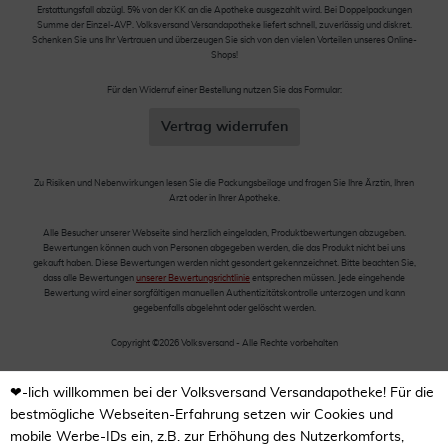
Erstattungsfall abzügl. 5% von der KK an die Apotheke ausgezahlt wird. Bei Doppelpackungen
Summe der Einzel-AVP. Volksversand Versandapotheke liefert schnell, zuverlässig und diskret.
Schenken Sie uns Ihr Vertrauen und überzeugen Sie sich von den vielen Vorteilen unseres Online-
Shops!
Für den Widerruf einer Bestellung nutzen Sie das Formular:
Vertrag widerrufen
Zu Risiken und Nebenwirkungen lesen Sie die Packungsbeilage und fragen Sie Ihre Ärztin, Ihren
Arzt oder in Ihrer Apotheke.
Alle Besucher unserer Webseite sind herzlich eingeladen, Produktbewertungen abzugeben.
Bewertungen können auch von Personen abgegeben werden, die das Produkt nicht bei uns
gekauft haben. Diese Bewertungen werden nicht gesondert gekennzeichnet. Bitte beachten Sie,
dass alle Bewertungen
unserer Bewertungsrichtlinie
entsprechen müssen. Jede eingehende
Bewertung wird einer sorgfältigen manuellen Authentizitätskontrolle unterzogen und kann
gegebenfalls abgelehnt oder gelöscht werden.
Copyright ©2026 Volksversand - Alle Rechte vorbehalten
❤-lich willkommen bei der Volksversand Versandapotheke! Für die
bestmögliche Webseiten-Erfahrung setzen wir Cookies und
mobile Werbe-IDs ein, z.B. zur Erhöhung des Nutzerkomforts,