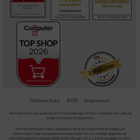
Datenschutz
AGB
Impressum
Alle Preise sind inkl. der gestzlichen MwSt. Preisänderungen und Irrtum vorbehalten. Die Lieferung
erfolgt nur innerhalb von Deutschland.
*AVP= Der einheitliche Produkt-Abgabepreis, der für den Ausnahmefall der Abgabe und
Abrechnung zu Lasten der gesetzlichen Krankenkassen (KK) vom Hersteller gegenüber der
Informationsstelle für Arzneispezialitäten GmbH (IFA) gem. § III 1, S. 2 AMG anzugeben ist und im