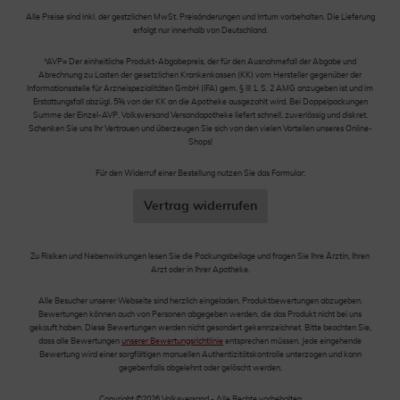
Alle Preise sind inkl. der gestzlichen MwSt. Preisänderungen und Irrtum vorbehalten. Die Lieferung
erfolgt nur innerhalb von Deutschland.
*AVP= Der einheitliche Produkt-Abgabepreis, der für den Ausnahmefall der Abgabe und
Abrechnung zu Lasten der gesetzlichen Krankenkassen (KK) vom Hersteller gegenüber der
Informationsstelle für Arzneispezialitäten GmbH (IFA) gem. § III 1, S. 2 AMG anzugeben ist und im
Erstattungsfall abzügl. 5% von der KK an die Apotheke ausgezahlt wird. Bei Doppelpackungen
Summe der Einzel-AVP. Volksversand Versandapotheke liefert schnell, zuverlässig und diskret.
Schenken Sie uns Ihr Vertrauen und überzeugen Sie sich von den vielen Vorteilen unseres Online-
Shops!
Für den Widerruf einer Bestellung nutzen Sie das Formular:
Vertrag widerrufen
Zu Risiken und Nebenwirkungen lesen Sie die Packungsbeilage und fragen Sie Ihre Ärztin, Ihren
Arzt oder in Ihrer Apotheke.
Alle Besucher unserer Webseite sind herzlich eingeladen, Produktbewertungen abzugeben.
Bewertungen können auch von Personen abgegeben werden, die das Produkt nicht bei uns
gekauft haben. Diese Bewertungen werden nicht gesondert gekennzeichnet. Bitte beachten Sie,
dass alle Bewertungen
unserer Bewertungsrichtlinie
entsprechen müssen. Jede eingehende
Bewertung wird einer sorgfältigen manuellen Authentizitätskontrolle unterzogen und kann
gegebenfalls abgelehnt oder gelöscht werden.
Copyright ©2026 Volksversand - Alle Rechte vorbehalten