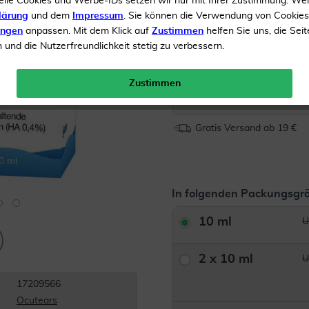
elle Cookies und Werbe-IDs setzen wir nur mit Ihrer Zustimmung. We
Konservierungsmittelfrei
lärung
und dem
Impressum
. Sie können die Verwendung von Cookie
ungen
anpassen. Mit dem Klick auf
Zustimmen
helfen Sie uns, die Seit
Inhalt
10 ml Augentropfe
und die Nutzerfreundlichkeit stetig zu verbessern.
UVP 
Zustimmen
Menge:
Gratis Versand ab 19 €
In folgenden Packungsgrö
10 ml
U
2 x 10 ml
U
17209566
Ocutears