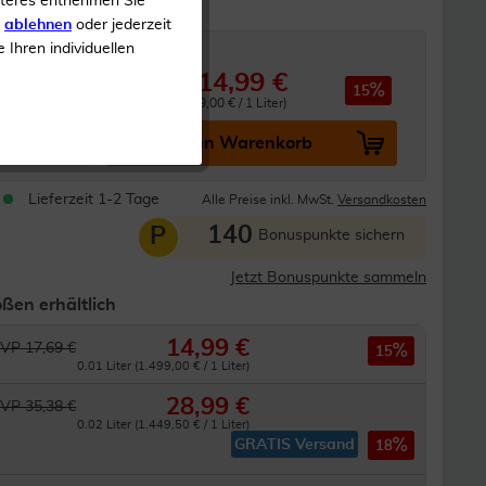
iteres entnehmen Sie
s
ablehnen
oder jederzeit
e Ihren individuellen
n
14,99 €
17,69 €
15
0.01 Liter (1.499,00 € / 1 Liter)
In den Warenkorb
Lieferzeit 1-2 Tage
Alle Preise inkl. MwSt.
Versandkosten
140
P
Bonuspunkte sichern
Jetzt Bonuspunkte sammeln
ßen erhältlich
14,99 €
VP 17,69 €
15
0.01 Liter (1.499,00 € / 1 Liter)
28,99 €
VP 35,38 €
0.02 Liter (1.449,50 € / 1 Liter)
GRATIS Versand
18