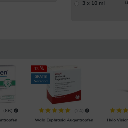
3 x 10 ml
U
13
GRATIS
Versand
(
66
)
(
24
)
ntropfen
Wala Euphrasia Augentropfen
Hylo Visio