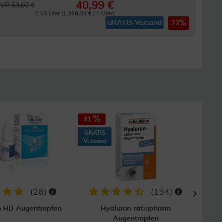
40,99 €
VP 53,07 €
0.03 Liter (1.366,33 € / 1 Liter)
GRATIS Versand
22
41
37
GRATIS
GRAT
Versand
Vers
(
28
)
(
134
)
n HD Augentropfen
Hyaluron-ratiopharm
Vi
Augentropfen