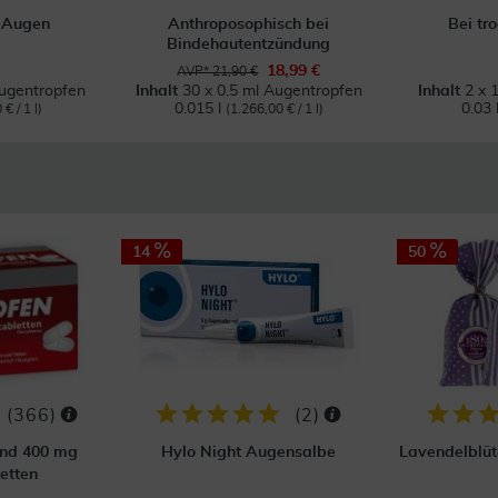
n Augen
Anthroposophisch bei
Bei tr
Bindehautentzündung
18,99 €
AVP* 21,90 €
Augentropfen
Inhalt
30 x 0.5 ml Augentropfen
Inhalt
2 x 
0.015 l
0.03 
€ / 1 l)
(1.266,00 € / 1 l)
14
50
(
366
)
(
2
)
ond 400 mg
Hylo Night Augensalbe
Lavendelblüt
etten