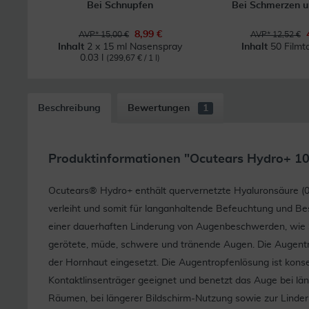
Bei Schnupfen
Bei Schmerzen u
8,99 €
AVP* 15,00 €
AVP* 12,52 €
Inhalt
2 x 15 ml Nasenspray
Inhalt
50 Filmt
0.03 l
(299,67 € / 1 l)
Beschreibung
Bewertungen
1
Produktinformationen "Ocutears Hydro+ 1
Ocutears® Hydro+ enthält quervernetzte Hyaluronsäure (0,
verleiht und somit für langanhaltende Befeuchtung und Bes
einer dauerhaften Linderung von Augenbeschwerden, wie 
gerötete, müde, schwere und tränende Augen. Die Augentr
der Hornhaut eingesetzt. Die Augentropfenlösung ist konser
Kontaktlinsenträger geeignet und benetzt das Auge bei län
Räumen, bei längerer Bildschirm-Nutzung sowie zur Lind