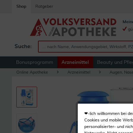
Shop
Ratgeber
Mein
gü
Suche:
Bonusprogramm
Arzneimittel
Beauty und Pfle
Online Apotheke
Arzneimittel
Augen, Nas
❤-lich willkommen bei de
Cookies und mobile Werbe
personalisierter- und nic