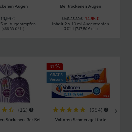
ockenen Augen
Bei trockenen Augen
U
13,99 €
14,95 €
UVP 25,39 €
15 ml Augentropfen
Inhalt
2 x 10 ml Augentropfen
l
0.02 l
(466,33 € / 1 l)
(747,50 € / 1 l)
31
35
GRATIS
GRAT
Versand
Vers
(
12
)
(
654
)
en Säckchen, 3er Set
Voltaren Schmerzgel forte
Bepa