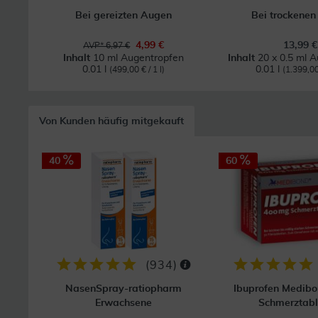
Bei gereizten Augen
Bei trockene
4,99 €
13,99 €
AVP* 6,97 €
Inhalt
10 ml Augentropfen
Inhalt
20 x 0.5 ml 
0.01 l
0.01 l
(499,00 € / 1 l)
(1.399,00 
Von Kunden häufig mitgekauft
40
60
(
934
)
NasenSpray-ratiopharm
Ibuprofen Medib
Erwachsene
Schmerztabl