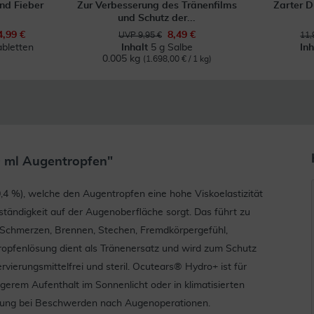
nd Fieber
Zur Verbesserung des Tränenfilms
Zarter D
und Schutz der...
4,99 €
8,49 €
UVP 9,95 €
11,
abletten
Inhalt
5 g Salbe
In
0.005 kg
(1.698,00 € / 1 kg)
0 ml Augentropfen"
4 %), welche den Augentropfen eine hohe Viskoelastizität
tändigkeit auf der Augenoberfläche sorgt. Das führt zu
Schmerzen, Brennen, Stechen, Fremdkörpergefühl,
opfenlösung dient als Tränenersatz und wird zum Schutz
vierungsmittelfrei und steril. Ocutears® Hydro+ ist für
gerem Aufenthalt im Sonnenlicht oder in klimatisierten
erung bei Beschwerden nach Augenoperationen.