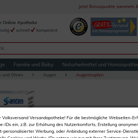
Jetzt Bonuspunkte sammeln &
e Online Apotheke
nstig
schnell
kompetent
ge
Familie und Baby
Naturheilmittel und Homöopathi
e und Ohren
Augen
Augentropfen
Ocutears Hydro+ 
r Volksversand Versandapotheke! Für die bestmögliche Webseiten-Er
-IDs ein, z.B. zur Erhöhung des Nutzerkomforts, Erstellung anonymer 
Langanhaltende Befeuch
ht-personalisierter Werbung, oder Anbindung externer Service-Dienstle
Trockenen Augen