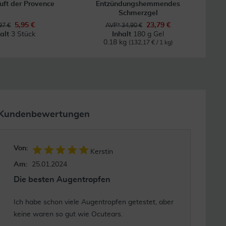
uft der Provence
Entzündungshemmendes
Bei
Schmerzgel
5,95 €
23,79 €
97 €
AVP* 34,90 €
halt
3 Stück
Inhalt
180 g Gel
0.18 kg
(132,17 € / 1 kg)
Kundenbewertungen
Von:
Kerstin
Am:
25.01.2024
Die besten Augentropfen
Ich habe schon viele Augentropfen getestet, aber
keine waren so gut wie Ocutears.