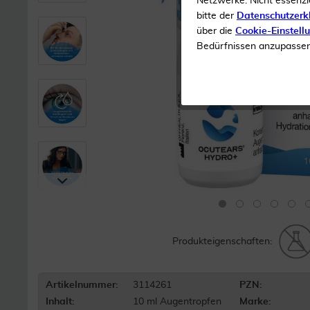
Netzwerke. Nicht essenzi
bitte der
Datenschutzerk
über die
Cookie-Einstell
Bedürfnissen anzupassen 
Produkteigenschaften:
Artikelnummer:
3114261
PZN:
Inhalt:
10 ml Augentropfen
Marke: