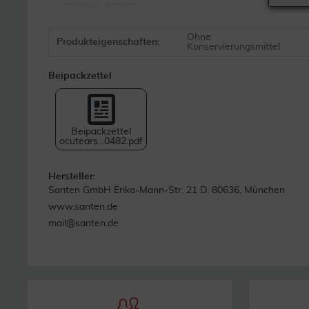
entsorgt werden.
Nicht verwenden, wenn die Verpackung beschädigt ist.
Ohne
Für Kinder unzugänglich aufbewahren.
Produkteigenschaften:
Konservierungsmittel
Bitte das Produkt nicht einnehmen.
Beipackzettel
Achten Sie darauf, dass die Spitze des Behälters nich
Aufbewahrung & Haltbarkeit
Beipackzettel
Vor Hitze, Feuchtigkeit und direkte Sonneneinstrahlung sc
ocutears...0482.pdf
Nicht über 25°C lagern. Nicht einfrieren.
Hersteller:
Santen GmbH Erika-Mann-Str. 21 D. 80636, München
www.santen.de
mail@santen.de