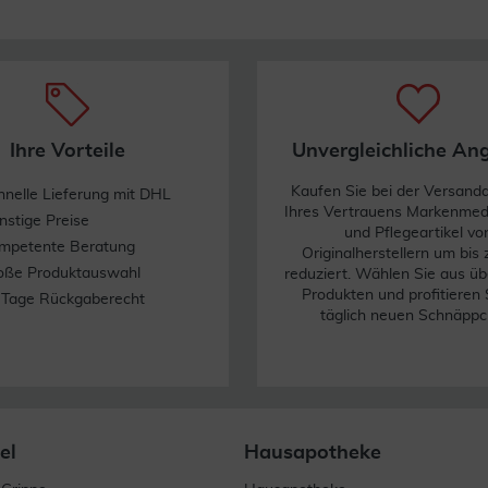
Ihre Vorteile
Unvergleichliche An
Kaufen Sie bei der Versand
hnelle Lieferung mit DHL
Ihres Vertrauens Markenme
nstige Preise
und Pflegeartikel vo
mpetente Beratung
Originalherstellern um bis
oße Produktauswahl
reduziert. Wählen Sie aus üb
Produkten und profitieren 
 Tage Rückgaberecht
täglich neuen Schnäppc
el
Hausapotheke