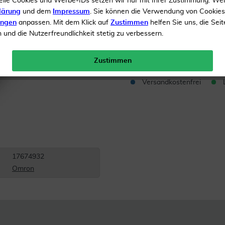
elle Cookies und Werbe-IDs setzen wir nur mit Ihrer Zustimmung. We
2 Jahre Garantie
lärung
und dem
Impressum
. Sie können die Verwendung von Cookie
ungen
anpassen. Mit dem Klick auf
Zustimmen
helfen Sie uns, die Seit
und die Nutzerfreundlichkeit stetig zu verbessern.
Inhalt
1 Stück
Menge:
Zustimmen
Versandkostenfrei
17674932
Omron