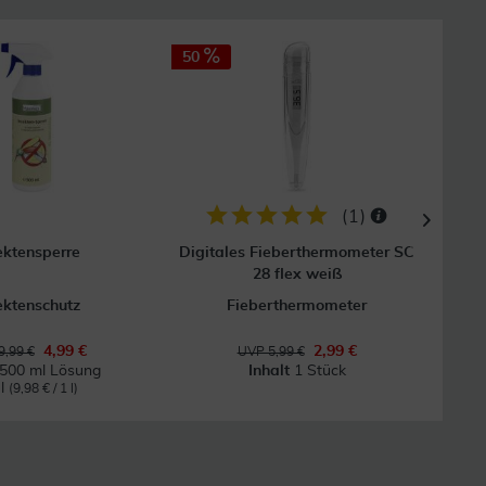
50
16
GRAT
Vers
(
1
)
ektensperre
Digitales Fieberthermometer SC
Hand
28 flex weiß
ektenschutz
Fieberthermometer
4,99 €
2,99 €
9,99 €
UVP 5,99 €
500 ml Lösung
Inhalt
1 Stück
 l
(9,98 € / 1 l)