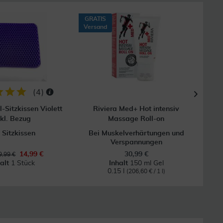
GRATIS
Versand
(
4
)
-Sitzkissen Violett
Riviera Med+ Hot intensiv
FasT
nkl. Bezug
Massage Roll-on
 Sitzkissen
Bei Muskelverhärtungen und
Verspannungen
14,99 €
30,99 €
,99 €
halt
1 Stück
Inhalt
150 ml Gel
0.15 l
(206,60 € / 1 l)