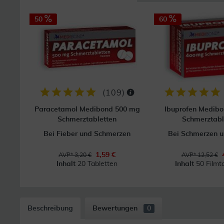
50
60
(
109
)
Paracetamol Medibond 500 mg
Ibuprofen Medib
Schmerztabletten
Schmerztabl
Bei Fieber und Schmerzen
Bei Schmerzen u
1,59 €
AVP* 3,20 €
AVP* 12,52 €
Inhalt
20 Tabletten
Inhalt
50 Filmt
Beschreibung
Bewertungen
0