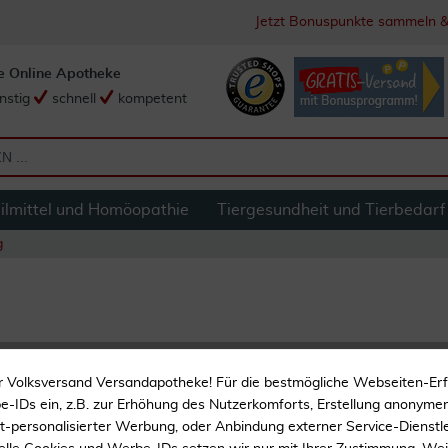
Jetzt Bonuspunkte sammeln &
e Online Apotheke
nstig
schnell
kompetent
ilmittel und Homöopathie
Tiergesundheit und Tierbedarf
g
Omron Walking Sty
r Volksversand Versandapotheke! Für die bestmögliche Webseiten-Er
-IDs ein, z.B. zur Erhöhung des Nutzerkomforts, Erstellung anonymer 
ht-personalisierter Werbung, oder Anbindung externer Service-Dienstle
Sehr geringes Gewicht