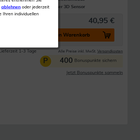
iteres entnehmen Sie
Hochpräziser 3D Sensor
s
ablehnen
oder jederzeit
e Ihren individuellen
40,95 €
In den Warenkorb
Lieferzeit 1-3 Tage
Alle Preise inkl. MwSt.
Versandkosten
400
P
Bonuspunkte sichern
Jetzt Bonuspunkte sammeln