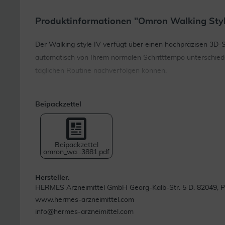
Produktinformationen "Omron Walking Style
Der Walking style IV verfügt über einen hochpräzisen 3D-Se
automatisch von Ihrem normalen Schritttempo unterschieden
täglichen Routine nachverfolgen können.
Beipackzettel
Beipackzettel
omron_wa...3881.pdf
Hersteller:
HERMES Arzneimittel GmbH Georg-Kalb-Str. 5 D. 82049, Pul
www.hermes-arzneimittel.com
info@hermes-arzneimittel.com