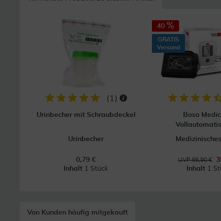
40
GRATIS
Versand
(
1
)
Urinbecher mit Schraubdeckel
Boso Medic
Vollautomatis
Urinbecher
Medizinisches
0,79 €
3
UVP 66,90 €
Inhalt
1 Stück
Inhalt
1 St
Von Kunden häufig mitgekauft