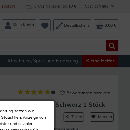
 sparen!
Gratis Versand ab 19 €
Service/Hilfe
Mein Konto
Bestellschein
0,00 €
Abnehmen, Sport und Ernährung
Kleine Helfer
Bewertungen anzeigen
le Iv Schrittzähler Schwarz 1 Stück
fahrung setzen wir
Teilen
Merken
Statistiken, Anzeige von
ister und sozialer
Inklusive Aktionsmodus