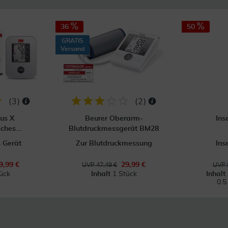
36
50
GRATIS
Versand
(
3
)
(
2
)
us X
Beurer Oberarm-
Ins
ches...
Blutdruckmessgerät BM28
 Gerät
Zur Blutdruckmessung
Ins
9,99 €
29,99 €
UVP 47,49 €
UVP 
ück
Inhalt
1 Stück
Inhalt
0.5