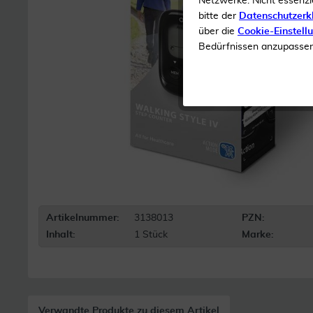
Netzwerke. Nicht essenzi
bitte der
Datenschutzerk
über die
Cookie-Einstell
Bedürfnissen anzupassen 
Artikelnummer:
3138013
PZN:
Inhalt:
1 Stück
Marke:
Verwandte Produkte zu diesem Artikel