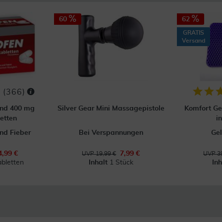
60
62
GRATIS
Versand
(
366
)
ond 400 mg
Silver Gear Mini Massagepistole
Komfort Gel
etten
i
nd Fieber
Bei Verspannungen
Gel
4,99 €
7,99 €
UVP 19,99 €
UVP 39
abletten
Inhalt
1 Stück
In