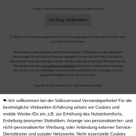
Für den Widerruf einer Bestellung nutzen Sie das Formular:
Vertrag widerrufen
Zu Risiken und Nebenwirkungen lesen Sie die Packungsbeilage und fragen Sie Ihre Ärztin, Ihren
Arzt oder in Ihrer Apotheke.
Alle Besucher unserer Webseite sind herzlich eingeladen, Produktbewertungen abzugeben.
Bewertungen können auch von Personen abgegeben werden, die das Produkt nicht bei uns
gekauft haben. Diese Bewertungen werden nicht gesondert gekennzeichnet. Bitte beachten Sie,
dass alle Bewertungen
unserer Bewertungsrichtlinie
entsprechen müssen. Jede eingehende
Bewertung wird einer sorgfältigen manuellen Authentizitätskontrolle unterzogen und kann
gegebenfalls abgelehnt oder gelöscht werden.
Copyright ©2026 Volksversand - Alle Rechte vorbehalten
❤-lich willkommen bei der Volksversand Versandapotheke! Für die
bestmögliche Webseiten-Erfahrung setzen wir Cookies und
mobile Werbe-IDs ein, z.B. zur Erhöhung des Nutzerkomforts,
Erstellung anonymer Statistiken, Anzeige von personalisierter- und
nicht-personalisierter Werbung, oder Anbindung externer Service-
Dienstleister und sozialer Netzwerke. Nicht essenzielle Cookies