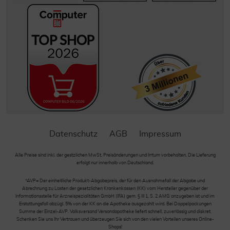
Datenschutz
AGB
Impressum
Alle Preise sind inkl. der gestzlichen MwSt. Preisänderungen und Irrtum vorbehalten. Die Lieferung
erfolgt nur innerhalb von Deutschland.
*AVP= Der einheitliche Produkt-Abgabepreis, der für den Ausnahmefall der Abgabe und
Abrechnung zu Lasten der gesetzlichen Krankenkassen (KK) vom Hersteller gegenüber der
Informationsstelle für Arzneispezialitäten GmbH (IFA) gem. § III 1, S. 2 AMG anzugeben ist und im
Erstattungsfall abzügl. 5% von der KK an die Apotheke ausgezahlt wird. Bei Doppelpackungen
Summe der Einzel-AVP. Volksversand Versandapotheke liefert schnell, zuverlässig und diskret.
Schenken Sie uns Ihr Vertrauen und überzeugen Sie sich von den vielen Vorteilen unseres Online-
Shops!