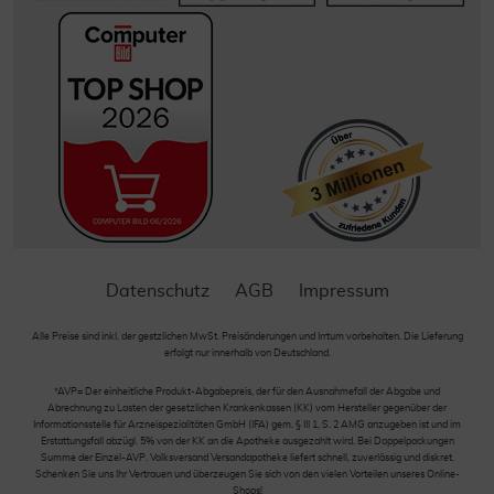
Datenschutz
AGB
Impressum
Alle Preise sind inkl. der gestzlichen MwSt. Preisänderungen und Irrtum vorbehalten. Die Lieferung
erfolgt nur innerhalb von Deutschland.
*AVP= Der einheitliche Produkt-Abgabepreis, der für den Ausnahmefall der Abgabe und
Abrechnung zu Lasten der gesetzlichen Krankenkassen (KK) vom Hersteller gegenüber der
Informationsstelle für Arzneispezialitäten GmbH (IFA) gem. § III 1, S. 2 AMG anzugeben ist und im
Erstattungsfall abzügl. 5% von der KK an die Apotheke ausgezahlt wird. Bei Doppelpackungen
Summe der Einzel-AVP. Volksversand Versandapotheke liefert schnell, zuverlässig und diskret.
Schenken Sie uns Ihr Vertrauen und überzeugen Sie sich von den vielen Vorteilen unseres Online-
Shops!