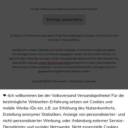
Für den Widerruf einer Bestellung nutzen Sie das Formular:
Vertrag widerrufen
Zu Risiken und Nebenwirkungen lesen Sie die Packungsbeilage und fragen Sie Ihre Ärztin, Ihren
Arzt oder in Ihrer Apotheke.
Alle Besucher unserer Webseite sind herzlich eingeladen, Produktbewertungen abzugeben.
Bewertungen können auch von Personen abgegeben werden, die das Produkt nicht bei uns
gekauft haben. Diese Bewertungen werden nicht gesondert gekennzeichnet. Bitte beachten Sie,
dass alle Bewertungen
unserer Bewertungsrichtlinie
entsprechen müssen. Jede eingehende
Bewertung wird einer sorgfältigen manuellen Authentizitätskontrolle unterzogen und kann
gegebenfalls abgelehnt oder gelöscht werden.
Copyright ©2026 Volksversand - Alle Rechte vorbehalten
❤-lich willkommen bei der Volksversand Versandapotheke! Für die
bestmögliche Webseiten-Erfahrung setzen wir Cookies und
mobile Werbe-IDs ein, z.B. zur Erhöhung des Nutzerkomforts,
Erstellung anonymer Statistiken, Anzeige von personalisierter- und
nicht-personalisierter Werbung, oder Anbindung externer Service-
Dienstleister und sozialer Netzwerke. Nicht essenzielle Cookies