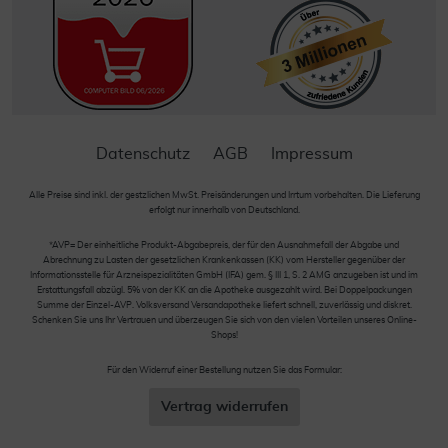
Datenschutz
AGB
Impressum
Alle Preise sind inkl. der gestzlichen MwSt. Preisänderungen und Irrtum vorbehalten. Die Lieferung
erfolgt nur innerhalb von Deutschland.
*AVP= Der einheitliche Produkt-Abgabepreis, der für den Ausnahmefall der Abgabe und
Abrechnung zu Lasten der gesetzlichen Krankenkassen (KK) vom Hersteller gegenüber der
Informationsstelle für Arzneispezialitäten GmbH (IFA) gem. § III 1, S. 2 AMG anzugeben ist und im
Erstattungsfall abzügl. 5% von der KK an die Apotheke ausgezahlt wird. Bei Doppelpackungen
Summe der Einzel-AVP. Volksversand Versandapotheke liefert schnell, zuverlässig und diskret.
Schenken Sie uns Ihr Vertrauen und überzeugen Sie sich von den vielen Vorteilen unseres Online-
Shops!
Für den Widerruf einer Bestellung nutzen Sie das Formular:
Vertrag widerrufen