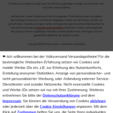
Zu Risiken und Nebenwirkungen lesen Sie die Packungsbeilage und fragen Sie Ihre Ärztin, Ihren
Arzt oder in Ihrer Apotheke.
Alle Besucher unserer Webseite sind herzlich eingeladen, Produktbewertungen abzugeben.
Bewertungen können auch von Personen abgegeben werden, die das Produkt nicht bei uns
gekauft haben. Diese Bewertungen werden nicht gesondert gekennzeichnet. Bitte beachten Sie,
dass alle Bewertungen
unserer Bewertungsrichtlinie
entsprechen müssen. Jede eingehende
Bewertung wird einer sorgfältigen manuellen Authentizitätskontrolle unterzogen und kann
gegebenfalls abgelehnt oder gelöscht werden.
Copyright ©2026 Volksversand - Alle Rechte vorbehalten
❤-lich willkommen bei der Volksversand Versandapotheke! Für die
bestmögliche Webseiten-Erfahrung setzen wir Cookies und
mobile Werbe-IDs ein, z.B. zur Erhöhung des Nutzerkomforts,
Erstellung anonymer Statistiken, Anzeige von personalisierter- und
nicht-personalisierter Werbung, oder Anbindung externer Service-
Dienstleister und sozialer Netzwerke. Nicht essenzielle Cookies
und Werbe-IDs setzen wir nur mit Ihrer Zustimmung. Weiteres
entnehmen Sie bitte der
Datenschutzerklärung
und dem
Impressum
. Sie können die Verwendung von Cookies
ablehnen
oder jederzeit über die
Cookie-Einstellungen
anpassen. Mit dem
Klick auf
Zustimmen
helfen Sie uns, die Seite Ihren individuellen