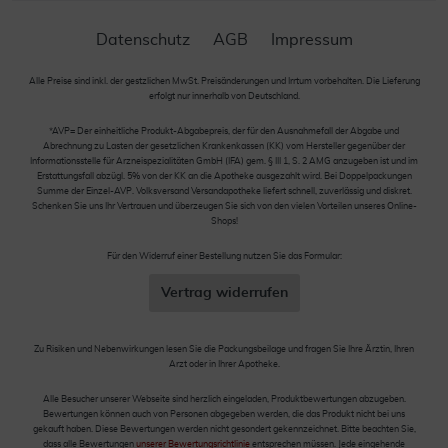
Datenschutz
AGB
Impressum
Alle Preise sind inkl. der gestzlichen MwSt. Preisänderungen und Irrtum vorbehalten. Die Lieferung
erfolgt nur innerhalb von Deutschland.
*AVP= Der einheitliche Produkt-Abgabepreis, der für den Ausnahmefall der Abgabe und
Abrechnung zu Lasten der gesetzlichen Krankenkassen (KK) vom Hersteller gegenüber der
Informationsstelle für Arzneispezialitäten GmbH (IFA) gem. § III 1, S. 2 AMG anzugeben ist und im
Erstattungsfall abzügl. 5% von der KK an die Apotheke ausgezahlt wird. Bei Doppelpackungen
Summe der Einzel-AVP. Volksversand Versandapotheke liefert schnell, zuverlässig und diskret.
Schenken Sie uns Ihr Vertrauen und überzeugen Sie sich von den vielen Vorteilen unseres Online-
Shops!
Für den Widerruf einer Bestellung nutzen Sie das Formular:
Vertrag widerrufen
Zu Risiken und Nebenwirkungen lesen Sie die Packungsbeilage und fragen Sie Ihre Ärztin, Ihren
Arzt oder in Ihrer Apotheke.
Alle Besucher unserer Webseite sind herzlich eingeladen, Produktbewertungen abzugeben.
Bewertungen können auch von Personen abgegeben werden, die das Produkt nicht bei uns
gekauft haben. Diese Bewertungen werden nicht gesondert gekennzeichnet. Bitte beachten Sie,
dass alle Bewertungen
unserer Bewertungsrichtlinie
entsprechen müssen. Jede eingehende