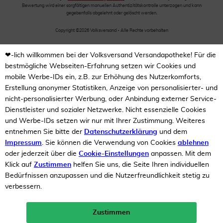
Bewertung wird einer sorgfältigen manuellen Authentizitätskontrolle unterzogen und kann
gegebenfalls abgelehnt oder gelöscht werden.
Copyright ©2026 Volksversand - Alle Rechte vorbehalten
❤-lich willkommen bei der Volksversand Versandapotheke! Für die
bestmögliche Webseiten-Erfahrung setzen wir Cookies und
mobile Werbe-IDs ein, z.B. zur Erhöhung des Nutzerkomforts,
Erstellung anonymer Statistiken, Anzeige von personalisierter- und
nicht-personalisierter Werbung, oder Anbindung externer Service-
Dienstleister und sozialer Netzwerke. Nicht essenzielle Cookies
und Werbe-IDs setzen wir nur mit Ihrer Zustimmung. Weiteres
entnehmen Sie bitte der
Datenschutzerklärung
und dem
Impressum
. Sie können die Verwendung von Cookies
ablehnen
oder jederzeit über die
Cookie-Einstellungen
anpassen. Mit dem
Klick auf
Zustimmen
helfen Sie uns, die Seite Ihren individuellen
Bedürfnissen anzupassen und die Nutzerfreundlichkeit stetig zu
verbessern.
Zustimmen
Neukunden-Rabatt ab 49€!
10%