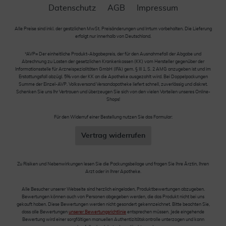
Datenschutz
AGB
Impressum
Alle Preise sind inkl. der gestzlichen MwSt. Preisänderungen und Irrtum vorbehalten. Die Lieferung
erfolgt nur innerhalb von Deutschland.
*AVP= Der einheitliche Produkt-Abgabepreis, der für den Ausnahmefall der Abgabe und
Abrechnung zu Lasten der gesetzlichen Krankenkassen (KK) vom Hersteller gegenüber der
Informationsstelle für Arzneispezialitäten GmbH (IFA) gem. § III 1, S. 2 AMG anzugeben ist und im
Erstattungsfall abzügl. 5% von der KK an die Apotheke ausgezahlt wird. Bei Doppelpackungen
Summe der Einzel-AVP. Volksversand Versandapotheke liefert schnell, zuverlässig und diskret.
Schenken Sie uns Ihr Vertrauen und überzeugen Sie sich von den vielen Vorteilen unseres Online-
Shops!
Für den Widerruf einer Bestellung nutzen Sie das Formular:
Vertrag widerrufen
Zu Risiken und Nebenwirkungen lesen Sie die Packungsbeilage und fragen Sie Ihre Ärztin, Ihren
Arzt oder in Ihrer Apotheke.
Alle Besucher unserer Webseite sind herzlich eingeladen, Produktbewertungen abzugeben.
Bewertungen können auch von Personen abgegeben werden, die das Produkt nicht bei uns
gekauft haben. Diese Bewertungen werden nicht gesondert gekennzeichnet. Bitte beachten Sie,
dass alle Bewertungen
unserer Bewertungsrichtlinie
entsprechen müssen. Jede eingehende
Bewertung wird einer sorgfältigen manuellen Authentizitätskontrolle unterzogen und kann