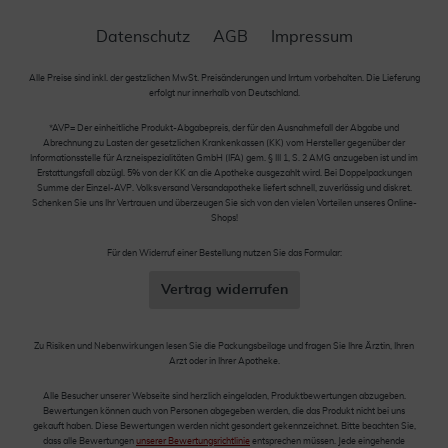
Datenschutz
AGB
Impressum
Alle Preise sind inkl. der gestzlichen MwSt. Preisänderungen und Irrtum vorbehalten. Die Lieferung
erfolgt nur innerhalb von Deutschland.
*AVP= Der einheitliche Produkt-Abgabepreis, der für den Ausnahmefall der Abgabe und
Abrechnung zu Lasten der gesetzlichen Krankenkassen (KK) vom Hersteller gegenüber der
Informationsstelle für Arzneispezialitäten GmbH (IFA) gem. § III 1, S. 2 AMG anzugeben ist und im
Erstattungsfall abzügl. 5% von der KK an die Apotheke ausgezahlt wird. Bei Doppelpackungen
Summe der Einzel-AVP. Volksversand Versandapotheke liefert schnell, zuverlässig und diskret.
Schenken Sie uns Ihr Vertrauen und überzeugen Sie sich von den vielen Vorteilen unseres Online-
Shops!
Für den Widerruf einer Bestellung nutzen Sie das Formular:
Vertrag widerrufen
Zu Risiken und Nebenwirkungen lesen Sie die Packungsbeilage und fragen Sie Ihre Ärztin, Ihren
Arzt oder in Ihrer Apotheke.
Alle Besucher unserer Webseite sind herzlich eingeladen, Produktbewertungen abzugeben.
Bewertungen können auch von Personen abgegeben werden, die das Produkt nicht bei uns
gekauft haben. Diese Bewertungen werden nicht gesondert gekennzeichnet. Bitte beachten Sie,
dass alle Bewertungen
unserer Bewertungsrichtlinie
entsprechen müssen. Jede eingehende