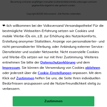
Bewertung wird einer sorgfältigen manuellen Authentizitätskontrolle unterzogen und kann
gegebenfalls abgelehnt oder gelöscht werden.
Copyright ©2026 Volksversand - Alle Rechte vorbehalten
❤-lich willkommen bei der Volksversand Versandapotheke! Für die
bestmögliche Webseiten-Erfahrung setzen wir Cookies und
mobile Werbe-IDs ein, z.B. zur Erhöhung des Nutzerkomforts,
Erstellung anonymer Statistiken, Anzeige von personalisierter- und
nicht-personalisierter Werbung, oder Anbindung externer Service-
Dienstleister und sozialer Netzwerke. Nicht essenzielle Cookies
und Werbe-IDs setzen wir nur mit Ihrer Zustimmung. Weiteres
entnehmen Sie bitte der
Datenschutzerklärung
und dem
Impressum
. Sie können die Verwendung von Cookies
ablehnen
oder jederzeit über die
Cookie-Einstellungen
anpassen. Mit dem
Klick auf
Zustimmen
helfen Sie uns, die Seite Ihren individuellen
Bedürfnissen anzupassen und die Nutzerfreundlichkeit stetig zu
verbessern.
Zustimmen
Neukunden-Rabatt ab 49€!
10%
mehr erfahren >