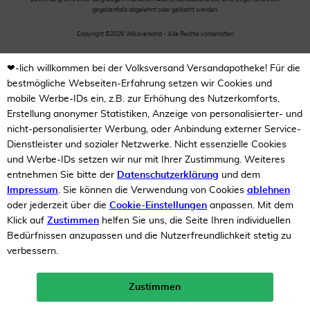
gegebenfalls abgelehnt oder gelöscht werden.
Copyright ©2026 Volksversand - Alle Rechte vorbehalten
❤-lich willkommen bei der Volksversand Versandapotheke! Für die
bestmögliche Webseiten-Erfahrung setzen wir Cookies und
mobile Werbe-IDs ein, z.B. zur Erhöhung des Nutzerkomforts,
Erstellung anonymer Statistiken, Anzeige von personalisierter- und
nicht-personalisierter Werbung, oder Anbindung externer Service-
Dienstleister und sozialer Netzwerke. Nicht essenzielle Cookies
und Werbe-IDs setzen wir nur mit Ihrer Zustimmung. Weiteres
entnehmen Sie bitte der
Datenschutzerklärung
und dem
Impressum
. Sie können die Verwendung von Cookies
ablehnen
oder jederzeit über die
Cookie-Einstellungen
anpassen. Mit dem
Klick auf
Zustimmen
helfen Sie uns, die Seite Ihren individuellen
Bedürfnissen anzupassen und die Nutzerfreundlichkeit stetig zu
verbessern.
Zustimmen
Neukunden-Rabatt ab 49€!
10%
mehr erfahren >