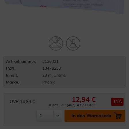
Artikelnummer:
3126331
PZN:
13476230
Inhalt:
28 ml Creme
Marke:
Phönix
12,94 €
UVP 14,89 €
13
0.028 Liter (462,14 € / 1 Liter)
In den Warenkorb