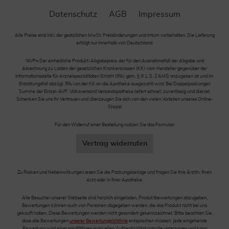
Datenschutz
AGB
Impressum
Alle Preise sind inkl. der gestzlichen MwSt. Preisänderungen und Irrtum vorbehalten. Die Lieferung
erfolgt nur innerhalb von Deutschland.
*AVP= Der einheitliche Produkt-Abgabepreis, der für den Ausnahmefall der Abgabe und
Abrechnung zu Lasten der gesetzlichen Krankenkassen (KK) vom Hersteller gegenüber der
Informationsstelle für Arzneispezialitäten GmbH (IFA) gem. § III 1, S. 2 AMG anzugeben ist und im
Erstattungsfall abzügl. 5% von der KK an die Apotheke ausgezahlt wird. Bei Doppelpackungen
Summe der Einzel-AVP. Volksversand Versandapotheke liefert schnell, zuverlässig und diskret.
Schenken Sie uns Ihr Vertrauen und überzeugen Sie sich von den vielen Vorteilen unseres Online-
Shops!
Für den Widerruf einer Bestellung nutzen Sie das Formular:
Vertrag widerrufen
Zu Risiken und Nebenwirkungen lesen Sie die Packungsbeilage und fragen Sie Ihre Ärztin, Ihren
Arzt oder in Ihrer Apotheke.
Alle Besucher unserer Webseite sind herzlich eingeladen, Produktbewertungen abzugeben.
Bewertungen können auch von Personen abgegeben werden, die das Produkt nicht bei uns
gekauft haben. Diese Bewertungen werden nicht gesondert gekennzeichnet. Bitte beachten Sie,
dass alle Bewertungen
unserer Bewertungsrichtlinie
entsprechen müssen. Jede eingehende
Bewertung wird einer sorgfältigen manuellen Authentizitätskontrolle unterzogen und kann