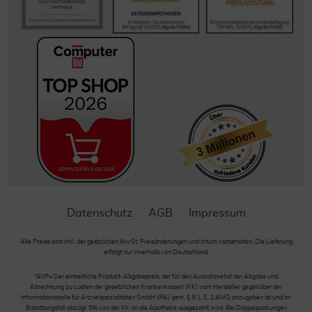
Datenschutz
AGB
Impressum
Alle Preise sind inkl. der gestzlichen MwSt. Preisänderungen und Irrtum vorbehalten. Die Lieferung
erfolgt nur innerhalb von Deutschland.
*AVP= Der einheitliche Produkt-Abgabepreis, der für den Ausnahmefall der Abgabe und
Abrechnung zu Lasten der gesetzlichen Krankenkassen (KK) vom Hersteller gegenüber der
Informationsstelle für Arzneispezialitäten GmbH (IFA) gem. § III 1, S. 2 AMG anzugeben ist und im
Erstattungsfall abzügl. 5% von der KK an die Apotheke ausgezahlt wird. Bei Doppelpackungen