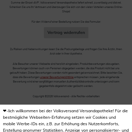
Summe der Einzel-AVP. Volksversand Versandapotheke liefert schnell, zuverlässig und diskret.
Schenken Sie uns Ihr Vertrauen und überzeugen Sie sich von den vielen Vorteilen unseres Online-
Shops!
Für den Widerruf einer Bestellung nutzen Sie das Formular:
Vertrag widerrufen
Zu Risiken und Nebenwirkungen lesen Sie die Packungsbeilage und fragen Sie Ihre Ärztin, Ihren
Arzt oder in Ihrer Apotheke.
Alle Besucher unserer Webseite sind herzlich eingeladen, Produktbewertungen abzugeben.
Bewertungen können auch von Personen abgegeben werden, die das Produkt nicht bei uns
gekauft haben. Diese Bewertungen werden nicht gesondert gekennzeichnet. Bitte beachten Sie,
dass alle Bewertungen
unserer Bewertungsrichtlinie
entsprechen müssen. Jede eingehende
Bewertung wird einer sorgfältigen manuellen Authentizitätskontrolle unterzogen und kann
gegebenfalls abgelehnt oder gelöscht werden.
Copyright ©2026 Volksversand - Alle Rechte vorbehalten
❤-lich willkommen bei der Volksversand Versandapotheke! Für die
bestmögliche Webseiten-Erfahrung setzen wir Cookies und
mobile Werbe-IDs ein, z.B. zur Erhöhung des Nutzerkomforts,
Erstellung anonymer Statistiken, Anzeige von personalisierter- und