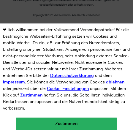
Bewertung wird einer sorgfältigen manuellen Authentizitätskontrolle unterzogen und kann
gegebenfalls abgelehnt oder gelöscht werden.
Copyright ©2026 Volksversand - Alle Rechte vorbehalten
❤-lich willkommen bei der Volksversand Versandapotheke! Für die
bestmögliche Webseiten-Erfahrung setzen wir Cookies und
mobile Werbe-IDs ein, z.B. zur Erhöhung des Nutzerkomforts,
Erstellung anonymer Statistiken, Anzeige von personalisierter- und
nicht-personalisierter Werbung, oder Anbindung externer Service-
Dienstleister und sozialer Netzwerke. Nicht essenzielle Cookies
und Werbe-IDs setzen wir nur mit Ihrer Zustimmung. Weiteres
entnehmen Sie bitte der
Datenschutzerklärung
und dem
Impressum
. Sie können die Verwendung von Cookies
ablehnen
oder jederzeit über die
Cookie-Einstellungen
anpassen. Mit dem
Klick auf
Zustimmen
helfen Sie uns, die Seite Ihren individuellen
Bedürfnissen anzupassen und die Nutzerfreundlichkeit stetig zu
verbessern.
Zustimmen
Neukunden-Rabatt ab 49€!
10%
mehr erfahren >