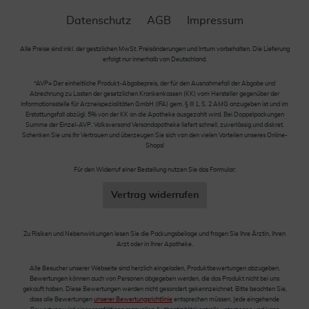
Datenschutz
AGB
Impressum
Alle Preise sind inkl. der gestzlichen MwSt. Preisänderungen und Irrtum vorbehalten. Die Lieferung
erfolgt nur innerhalb von Deutschland.
*AVP= Der einheitliche Produkt-Abgabepreis, der für den Ausnahmefall der Abgabe und
Abrechnung zu Lasten der gesetzlichen Krankenkassen (KK) vom Hersteller gegenüber der
Informationsstelle für Arzneispezialitäten GmbH (IFA) gem. § III 1, S. 2 AMG anzugeben ist und im
Erstattungsfall abzügl. 5% von der KK an die Apotheke ausgezahlt wird. Bei Doppelpackungen
Summe der Einzel-AVP. Volksversand Versandapotheke liefert schnell, zuverlässig und diskret.
Schenken Sie uns Ihr Vertrauen und überzeugen Sie sich von den vielen Vorteilen unseres Online-
Shops!
Für den Widerruf einer Bestellung nutzen Sie das Formular:
Vertrag widerrufen
Zu Risiken und Nebenwirkungen lesen Sie die Packungsbeilage und fragen Sie Ihre Ärztin, Ihren
Arzt oder in Ihrer Apotheke.
Alle Besucher unserer Webseite sind herzlich eingeladen, Produktbewertungen abzugeben.
Bewertungen können auch von Personen abgegeben werden, die das Produkt nicht bei uns
gekauft haben. Diese Bewertungen werden nicht gesondert gekennzeichnet. Bitte beachten Sie,
dass alle Bewertungen
unserer Bewertungsrichtlinie
entsprechen müssen. Jede eingehende