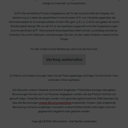
erfolgt nur innerhalb von Deutschland.
*AVP= Der einheitliche Produkt-Abgabepreis, der für den Ausnahmefall der Abgabe und
Abrechnung zu Lasten der gesetzlichen Krankenkassen (KK) vom Hersteller gegenüber der
Informationsstelle für Arzneispezialitäten GmbH (IFA) gem. § III 1, S. 2 AMG anzugeben ist und im
Erstattungsfall abzügl. 5% von der KK an die Apotheke ausgezahlt wird. Bei Doppelpackungen
Summe der Einzel-AVP. Volksversand Versandapotheke liefert schnell, zuverlässig und diskret.
Schenken Sie uns Ihr Vertrauen und überzeugen Sie sich von den vielen Vorteilen unseres Online-
Shops!
Für den Widerruf einer Bestellung nutzen Sie das Formular:
Vertrag widerrufen
Zu Risiken und Nebenwirkungen lesen Sie die Packungsbeilage und fragen Sie Ihre Ärztin, Ihren
Arzt oder in Ihrer Apotheke.
Alle Besucher unserer Webseite sind herzlich eingeladen, Produktbewertungen abzugeben.
Bewertungen können auch von Personen abgegeben werden, die das Produkt nicht bei uns
gekauft haben. Diese Bewertungen werden nicht gesondert gekennzeichnet. Bitte beachten Sie,
dass alle Bewertungen
unserer Bewertungsrichtlinie
entsprechen müssen. Jede eingehende
Bewertung wird einer sorgfältigen manuellen Authentizitätskontrolle unterzogen und kann
gegebenfalls abgelehnt oder gelöscht werden.
Copyright ©2026 Volksversand - Alle Rechte vorbehalten