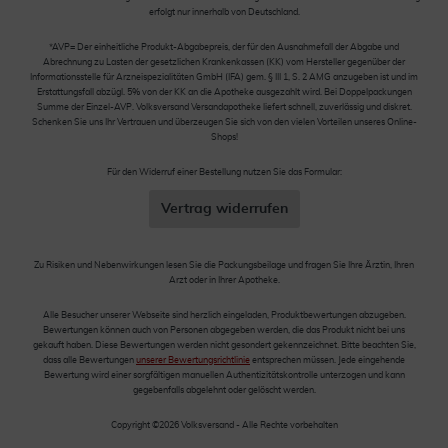
erfolgt nur innerhalb von Deutschland.
*AVP= Der einheitliche Produkt-Abgabepreis, der für den Ausnahmefall der Abgabe und
Abrechnung zu Lasten der gesetzlichen Krankenkassen (KK) vom Hersteller gegenüber der
Informationsstelle für Arzneispezialitäten GmbH (IFA) gem. § III 1, S. 2 AMG anzugeben ist und im
Erstattungsfall abzügl. 5% von der KK an die Apotheke ausgezahlt wird. Bei Doppelpackungen
Summe der Einzel-AVP. Volksversand Versandapotheke liefert schnell, zuverlässig und diskret.
Schenken Sie uns Ihr Vertrauen und überzeugen Sie sich von den vielen Vorteilen unseres Online-
Shops!
Für den Widerruf einer Bestellung nutzen Sie das Formular:
Vertrag widerrufen
Zu Risiken und Nebenwirkungen lesen Sie die Packungsbeilage und fragen Sie Ihre Ärztin, Ihren
Arzt oder in Ihrer Apotheke.
Alle Besucher unserer Webseite sind herzlich eingeladen, Produktbewertungen abzugeben.
Bewertungen können auch von Personen abgegeben werden, die das Produkt nicht bei uns
gekauft haben. Diese Bewertungen werden nicht gesondert gekennzeichnet. Bitte beachten Sie,
dass alle Bewertungen
unserer Bewertungsrichtlinie
entsprechen müssen. Jede eingehende
Bewertung wird einer sorgfältigen manuellen Authentizitätskontrolle unterzogen und kann
gegebenfalls abgelehnt oder gelöscht werden.
Copyright ©2026 Volksversand - Alle Rechte vorbehalten