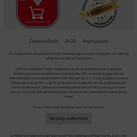
Datenschutz
AGB
Impressum
Alle Preise sind inkl. der gestzlichen MwSt. Preisänderungen und Irrtum vorbehalten. Die Lieferung
erfolgt nur innerhalb von Deutschland.
*AVP= Der einheitliche Produkt-Abgabepreis, der für den Ausnahmefall der Abgabe und
Abrechnung zu Lasten der gesetzlichen Krankenkassen (KK) vom Hersteller gegenüber der
Informationsstelle für Arzneispezialitäten GmbH (IFA) gem. § III 1, S. 2 AMG anzugeben ist und im
Erstattungsfall abzügl. 5% von der KK an die Apotheke ausgezahlt wird. Bei Doppelpackungen
Summe der Einzel-AVP. Volksversand Versandapotheke liefert schnell, zuverlässig und diskret.
Schenken Sie uns Ihr Vertrauen und überzeugen Sie sich von den vielen Vorteilen unseres Online-
Shops!
Für den Widerruf einer Bestellung nutzen Sie das Formular:
Vertrag widerrufen
Zu Risiken und Nebenwirkungen lesen Sie die Packungsbeilage und fragen Sie Ihre Ärztin, Ihren