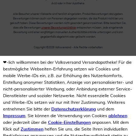
Arzt oder in Ihrer Apotheke.
Alle Besucher unserer Webseite sind herzlich eingeladen, Produktbewertungen abzugeben.
Bewertungen können auch von Personen abgegeben werden, die das Produkt nicht bei uns
gekauft haben. Diese Bewertungen werden nicht gesondert gekennzeichnet. Bitte beachten Sie,
dass alle Bewertungen
unserer Bewertungsrichtlinie
entsprechen müssen. Jede eingehende
Bewertung wird einer sorgfältigen manuellen Authentizitätskontrolle unterzogen und kann
gegebenfalls abgelehnt oder gelöscht werden.
Copyright ©2026 Volksversand - Alle Rechte vorbehalten
❤-lich willkommen bei der Volksversand Versandapotheke! Für die
bestmögliche Webseiten-Erfahrung setzen wir Cookies und
mobile Werbe-IDs ein, z.B. zur Erhöhung des Nutzerkomforts,
Erstellung anonymer Statistiken, Anzeige von personalisierter- und
nicht-personalisierter Werbung, oder Anbindung externer Service-
Dienstleister und sozialer Netzwerke. Nicht essenzielle Cookies
und Werbe-IDs setzen wir nur mit Ihrer Zustimmung. Weiteres
entnehmen Sie bitte der
Datenschutzerklärung
und dem
Impressum
. Sie können die Verwendung von Cookies
ablehnen
oder jederzeit über die
Cookie-Einstellungen
anpassen. Mit dem
Klick auf
Zustimmen
helfen Sie uns, die Seite Ihren individuellen