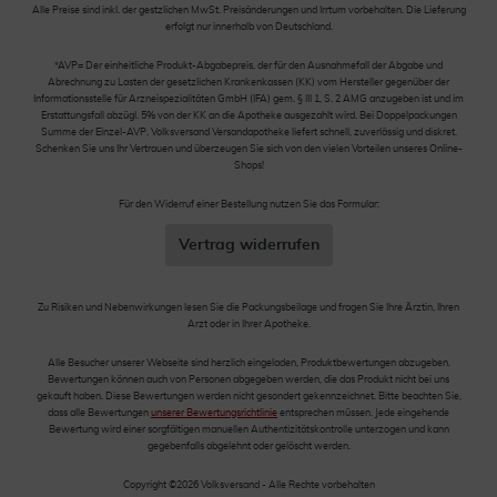
Alle Preise sind inkl. der gestzlichen MwSt. Preisänderungen und Irrtum vorbehalten. Die Lieferung
erfolgt nur innerhalb von Deutschland.
*AVP= Der einheitliche Produkt-Abgabepreis, der für den Ausnahmefall der Abgabe und
Abrechnung zu Lasten der gesetzlichen Krankenkassen (KK) vom Hersteller gegenüber der
Informationsstelle für Arzneispezialitäten GmbH (IFA) gem. § III 1, S. 2 AMG anzugeben ist und im
Erstattungsfall abzügl. 5% von der KK an die Apotheke ausgezahlt wird. Bei Doppelpackungen
Summe der Einzel-AVP. Volksversand Versandapotheke liefert schnell, zuverlässig und diskret.
Schenken Sie uns Ihr Vertrauen und überzeugen Sie sich von den vielen Vorteilen unseres Online-
Shops!
Für den Widerruf einer Bestellung nutzen Sie das Formular:
Vertrag widerrufen
Zu Risiken und Nebenwirkungen lesen Sie die Packungsbeilage und fragen Sie Ihre Ärztin, Ihren
Arzt oder in Ihrer Apotheke.
Alle Besucher unserer Webseite sind herzlich eingeladen, Produktbewertungen abzugeben.
Bewertungen können auch von Personen abgegeben werden, die das Produkt nicht bei uns
gekauft haben. Diese Bewertungen werden nicht gesondert gekennzeichnet. Bitte beachten Sie,
dass alle Bewertungen
unserer Bewertungsrichtlinie
entsprechen müssen. Jede eingehende
Bewertung wird einer sorgfältigen manuellen Authentizitätskontrolle unterzogen und kann
gegebenfalls abgelehnt oder gelöscht werden.
Copyright ©2026 Volksversand - Alle Rechte vorbehalten