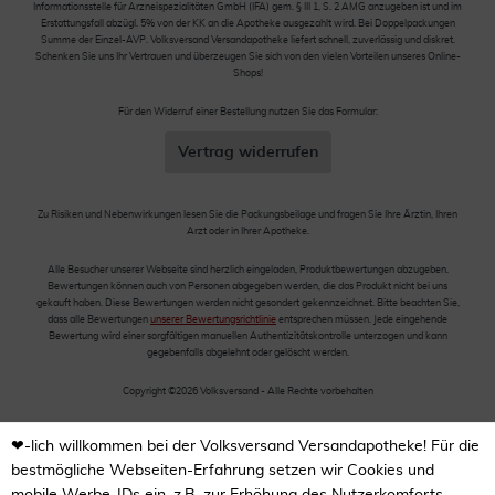
Informationsstelle für Arzneispezialitäten GmbH (IFA) gem. § III 1, S. 2 AMG anzugeben ist und im
Erstattungsfall abzügl. 5% von der KK an die Apotheke ausgezahlt wird. Bei Doppelpackungen
Summe der Einzel-AVP. Volksversand Versandapotheke liefert schnell, zuverlässig und diskret.
Schenken Sie uns Ihr Vertrauen und überzeugen Sie sich von den vielen Vorteilen unseres Online-
Shops!
Für den Widerruf einer Bestellung nutzen Sie das Formular:
Vertrag widerrufen
Zu Risiken und Nebenwirkungen lesen Sie die Packungsbeilage und fragen Sie Ihre Ärztin, Ihren
Arzt oder in Ihrer Apotheke.
Alle Besucher unserer Webseite sind herzlich eingeladen, Produktbewertungen abzugeben.
Bewertungen können auch von Personen abgegeben werden, die das Produkt nicht bei uns
gekauft haben. Diese Bewertungen werden nicht gesondert gekennzeichnet. Bitte beachten Sie,
dass alle Bewertungen
unserer Bewertungsrichtlinie
entsprechen müssen. Jede eingehende
Bewertung wird einer sorgfältigen manuellen Authentizitätskontrolle unterzogen und kann
gegebenfalls abgelehnt oder gelöscht werden.
Copyright ©2026 Volksversand - Alle Rechte vorbehalten
❤-lich willkommen bei der Volksversand Versandapotheke! Für die
bestmögliche Webseiten-Erfahrung setzen wir Cookies und