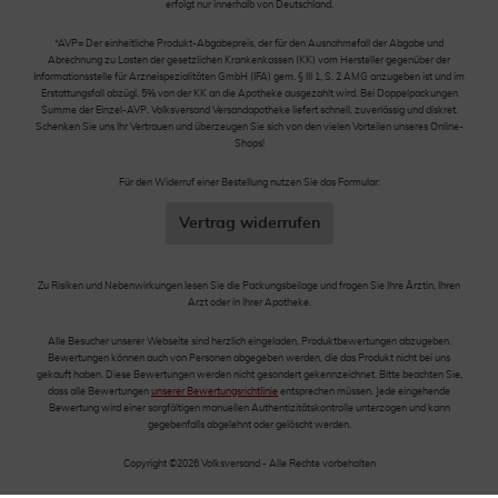
erfolgt nur innerhalb von Deutschland.
*AVP= Der einheitliche Produkt-Abgabepreis, der für den Ausnahmefall der Abgabe und
Abrechnung zu Lasten der gesetzlichen Krankenkassen (KK) vom Hersteller gegenüber der
Informationsstelle für Arzneispezialitäten GmbH (IFA) gem. § III 1, S. 2 AMG anzugeben ist und im
Erstattungsfall abzügl. 5% von der KK an die Apotheke ausgezahlt wird. Bei Doppelpackungen
Summe der Einzel-AVP. Volksversand Versandapotheke liefert schnell, zuverlässig und diskret.
Schenken Sie uns Ihr Vertrauen und überzeugen Sie sich von den vielen Vorteilen unseres Online-
Shops!
Für den Widerruf einer Bestellung nutzen Sie das Formular:
Vertrag widerrufen
Zu Risiken und Nebenwirkungen lesen Sie die Packungsbeilage und fragen Sie Ihre Ärztin, Ihren
Arzt oder in Ihrer Apotheke.
Alle Besucher unserer Webseite sind herzlich eingeladen, Produktbewertungen abzugeben.
Bewertungen können auch von Personen abgegeben werden, die das Produkt nicht bei uns
gekauft haben. Diese Bewertungen werden nicht gesondert gekennzeichnet. Bitte beachten Sie,
dass alle Bewertungen
unserer Bewertungsrichtlinie
entsprechen müssen. Jede eingehende
Bewertung wird einer sorgfältigen manuellen Authentizitätskontrolle unterzogen und kann
gegebenfalls abgelehnt oder gelöscht werden.
Copyright ©2026 Volksversand - Alle Rechte vorbehalten