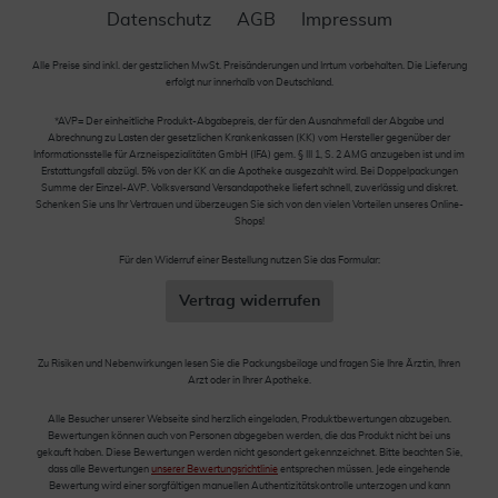
Datenschutz
AGB
Impressum
Alle Preise sind inkl. der gestzlichen MwSt. Preisänderungen und Irrtum vorbehalten. Die Lieferung
erfolgt nur innerhalb von Deutschland.
*AVP= Der einheitliche Produkt-Abgabepreis, der für den Ausnahmefall der Abgabe und
Abrechnung zu Lasten der gesetzlichen Krankenkassen (KK) vom Hersteller gegenüber der
Informationsstelle für Arzneispezialitäten GmbH (IFA) gem. § III 1, S. 2 AMG anzugeben ist und im
Erstattungsfall abzügl. 5% von der KK an die Apotheke ausgezahlt wird. Bei Doppelpackungen
Summe der Einzel-AVP. Volksversand Versandapotheke liefert schnell, zuverlässig und diskret.
Schenken Sie uns Ihr Vertrauen und überzeugen Sie sich von den vielen Vorteilen unseres Online-
Shops!
Für den Widerruf einer Bestellung nutzen Sie das Formular:
Vertrag widerrufen
Zu Risiken und Nebenwirkungen lesen Sie die Packungsbeilage und fragen Sie Ihre Ärztin, Ihren
Arzt oder in Ihrer Apotheke.
Alle Besucher unserer Webseite sind herzlich eingeladen, Produktbewertungen abzugeben.
Bewertungen können auch von Personen abgegeben werden, die das Produkt nicht bei uns
gekauft haben. Diese Bewertungen werden nicht gesondert gekennzeichnet. Bitte beachten Sie,
dass alle Bewertungen
unserer Bewertungsrichtlinie
entsprechen müssen. Jede eingehende
Bewertung wird einer sorgfältigen manuellen Authentizitätskontrolle unterzogen und kann