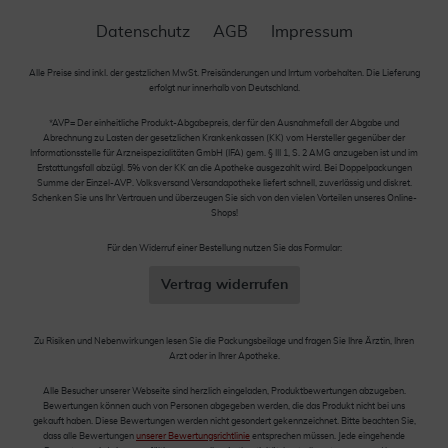
Datenschutz
AGB
Impressum
Alle Preise sind inkl. der gestzlichen MwSt. Preisänderungen und Irrtum vorbehalten. Die Lieferung
erfolgt nur innerhalb von Deutschland.
*AVP= Der einheitliche Produkt-Abgabepreis, der für den Ausnahmefall der Abgabe und
Abrechnung zu Lasten der gesetzlichen Krankenkassen (KK) vom Hersteller gegenüber der
Informationsstelle für Arzneispezialitäten GmbH (IFA) gem. § III 1, S. 2 AMG anzugeben ist und im
Erstattungsfall abzügl. 5% von der KK an die Apotheke ausgezahlt wird. Bei Doppelpackungen
Summe der Einzel-AVP. Volksversand Versandapotheke liefert schnell, zuverlässig und diskret.
Schenken Sie uns Ihr Vertrauen und überzeugen Sie sich von den vielen Vorteilen unseres Online-
Shops!
Für den Widerruf einer Bestellung nutzen Sie das Formular:
Vertrag widerrufen
Zu Risiken und Nebenwirkungen lesen Sie die Packungsbeilage und fragen Sie Ihre Ärztin, Ihren
Arzt oder in Ihrer Apotheke.
Alle Besucher unserer Webseite sind herzlich eingeladen, Produktbewertungen abzugeben.
Bewertungen können auch von Personen abgegeben werden, die das Produkt nicht bei uns
gekauft haben. Diese Bewertungen werden nicht gesondert gekennzeichnet. Bitte beachten Sie,
dass alle Bewertungen
unserer Bewertungsrichtlinie
entsprechen müssen. Jede eingehende