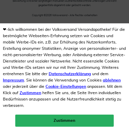
Bewertung wird einer sorgfältigen manuellen Authentizitätskontrolle unterzogen und kann
gegebenfalls abgelehnt oder gelöscht werden.
Copyright ©2026 Volksversand - Alle Rechte vorbehalten
❤-lich willkommen bei der Volksversand Versandapotheke! Für die
bestmögliche Webseiten-Erfahrung setzen wir Cookies und
mobile Werbe-IDs ein, z.B. zur Erhöhung des Nutzerkomforts,
Erstellung anonymer Statistiken, Anzeige von personalisierter- und
nicht-personalisierter Werbung, oder Anbindung externer Service-
Dienstleister und sozialer Netzwerke. Nicht essenzielle Cookies
und Werbe-IDs setzen wir nur mit Ihrer Zustimmung. Weiteres
entnehmen Sie bitte der
Datenschutzerklärung
und dem
Impressum
. Sie können die Verwendung von Cookies
ablehnen
oder jederzeit über die
Cookie-Einstellungen
anpassen. Mit dem
Klick auf
Zustimmen
helfen Sie uns, die Seite Ihren individuellen
Bedürfnissen anzupassen und die Nutzerfreundlichkeit stetig zu
verbessern.
Zustimmen
Neukunden-Rabatt ab 49€!
10%
mehr erfahren >