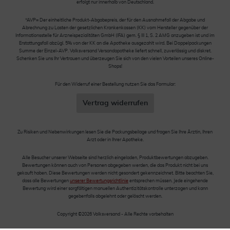
erfolgt nur innerhalb von Deutschland.
*AVP= Der einheitliche Produkt-Abgabepreis, der für den Ausnahmefall der Abgabe und
Abrechnung zu Lasten der gesetzlichen Krankenkassen (KK) vom Hersteller gegenüber der
Informationsstelle für Arzneispezialitäten GmbH (IFA) gem. § III 1, S. 2 AMG anzugeben ist und im
Erstattungsfall abzügl. 5% von der KK an die Apotheke ausgezahlt wird. Bei Doppelpackungen
Summe der Einzel-AVP. Volksversand Versandapotheke liefert schnell, zuverlässig und diskret.
Schenken Sie uns Ihr Vertrauen und überzeugen Sie sich von den vielen Vorteilen unseres Online-
Shops!
Für den Widerruf einer Bestellung nutzen Sie das Formular:
Vertrag widerrufen
Zu Risiken und Nebenwirkungen lesen Sie die Packungsbeilage und fragen Sie Ihre Ärztin, Ihren
Arzt oder in Ihrer Apotheke.
Alle Besucher unserer Webseite sind herzlich eingeladen, Produktbewertungen abzugeben.
Bewertungen können auch von Personen abgegeben werden, die das Produkt nicht bei uns
gekauft haben. Diese Bewertungen werden nicht gesondert gekennzeichnet. Bitte beachten Sie,
dass alle Bewertungen
unserer Bewertungsrichtlinie
entsprechen müssen. Jede eingehende
Bewertung wird einer sorgfältigen manuellen Authentizitätskontrolle unterzogen und kann
gegebenfalls abgelehnt oder gelöscht werden.
Copyright ©2026 Volksversand - Alle Rechte vorbehalten