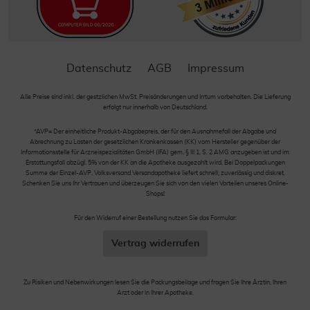
Datenschutz
AGB
Impressum
Alle Preise sind inkl. der gestzlichen MwSt. Preisänderungen und Irrtum vorbehalten. Die Lieferung
erfolgt nur innerhalb von Deutschland.
*AVP= Der einheitliche Produkt-Abgabepreis, der für den Ausnahmefall der Abgabe und
Abrechnung zu Lasten der gesetzlichen Krankenkassen (KK) vom Hersteller gegenüber der
Informationsstelle für Arzneispezialitäten GmbH (IFA) gem. § III 1, S. 2 AMG anzugeben ist und im
Erstattungsfall abzügl. 5% von der KK an die Apotheke ausgezahlt wird. Bei Doppelpackungen
Summe der Einzel-AVP. Volksversand Versandapotheke liefert schnell, zuverlässig und diskret.
Schenken Sie uns Ihr Vertrauen und überzeugen Sie sich von den vielen Vorteilen unseres Online-
Shops!
Für den Widerruf einer Bestellung nutzen Sie das Formular:
Vertrag widerrufen
Zu Risiken und Nebenwirkungen lesen Sie die Packungsbeilage und fragen Sie Ihre Ärztin, Ihren
Arzt oder in Ihrer Apotheke.