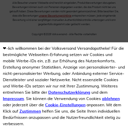
Alle Besucher unserer Webseite sind herzlich eingeladen, Produktbewertungen abzugeben.
Bewertungen können auch von Personen abgegeben werden, die das Produkt nicht bei uns
gekauft haben. Diese Bewertungen werden nicht gesondert gekennzeichnet. Bitte beachten Sie,
dass alle Bewertungen
unserer Bewertungsrichtlinie
entsprechen müssen. Jede eingehende
Bewertung wird einer sorgfältigen manuellen Authentizitätskontrolle unterzogen und kann
gegebenfalls abgelehnt oder gelöscht werden.
Copyright ©2026 Volksversand - Alle Rechte vorbehalten
❤-lich willkommen bei der Volksversand Versandapotheke! Für die
bestmögliche Webseiten-Erfahrung setzen wir Cookies und
mobile Werbe-IDs ein, z.B. zur Erhöhung des Nutzerkomforts,
Erstellung anonymer Statistiken, Anzeige von personalisierter- und
nicht-personalisierter Werbung, oder Anbindung externer Service-
Dienstleister und sozialer Netzwerke. Nicht essenzielle Cookies
und Werbe-IDs setzen wir nur mit Ihrer Zustimmung. Weiteres
entnehmen Sie bitte der
Datenschutzerklärung
und dem
Impressum
. Sie können die Verwendung von Cookies
ablehnen
oder jederzeit über die
Cookie-Einstellungen
anpassen. Mit dem
Klick auf
Zustimmen
helfen Sie uns, die Seite Ihren individuellen
Bedürfnissen anzupassen und die Nutzerfreundlichkeit stetig zu
verbessern.