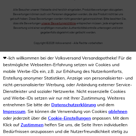
Alle Besucher unserer Webseite sind herzlich eingeladen, Produktbewertungen abzugeben.
Bewertungen können auch von Personen abgegeben werden, die das Produkt nicht bei uns
gekauft haben. Diese Bewertungen werden nicht gesondert gekennzeichnet. Bitte beachten Sie,
dass alle Bewertungen
unserer Bewertungsrichtlinie
entsprechen müssen. Jede eingehende
Bewertung wird einer sorgfältigen manuellen Authentizitätskontrolle unterzogen und kann
gegebenfalls abgelehnt oder gelöscht werden.
Copyright ©2026 Volksversand - Alle Rechte vorbehalten
❤-lich willkommen bei der Volksversand Versandapotheke! Für die
bestmögliche Webseiten-Erfahrung setzen wir Cookies und
mobile Werbe-IDs ein, z.B. zur Erhöhung des Nutzerkomforts,
Erstellung anonymer Statistiken, Anzeige von personalisierter- und
nicht-personalisierter Werbung, oder Anbindung externer Service-
Dienstleister und sozialer Netzwerke. Nicht essenzielle Cookies
und Werbe-IDs setzen wir nur mit Ihrer Zustimmung. Weiteres
entnehmen Sie bitte der
Datenschutzerklärung
und dem
Impressum
. Sie können die Verwendung von Cookies
ablehnen
oder jederzeit über die
Cookie-Einstellungen
anpassen. Mit dem
Klick auf
Zustimmen
helfen Sie uns, die Seite Ihren individuellen
Bedürfnissen anzupassen und die Nutzerfreundlichkeit stetig zu