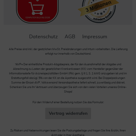
Datenschutz
AGB
Impressum
Alle Preise sind inkl. der gestzlichen MwSt. Preisänderungen und Irrtum vorbehalten. Die Lieferung
erfolgt nur innerhalb von Deutschland.
*AVP= Der einheitliche Produkt-Abgabepreis, der für den Ausnahmefall der Abgabe und
Abrechnung zu Lasten der gesetzlichen Krankenkassen (KK) vom Hersteller gegenüber der
Informationsstelle für Arzneispezialitäten GmbH (IFA) gem. § III 1, S. 2 AMG anzugeben ist und im
Erstattungsfall abzügl. 5% von der KK an die Apotheke ausgezahlt wird. Bei Doppelpackungen
Summe der Einzel-AVP. Volksversand Versandapotheke liefert schnell, zuverlässig und diskret.
Schenken Sie uns Ihr Vertrauen und überzeugen Sie sich von den vielen Vorteilen unseres Online-
Shops!
Für den Widerruf einer Bestellung nutzen Sie das Formular:
Vertrag widerrufen
Zu Risiken und Nebenwirkungen lesen Sie die Packungsbeilage und fragen Sie Ihre Ärztin, Ihren
Arzt oder in Ihrer Apotheke.