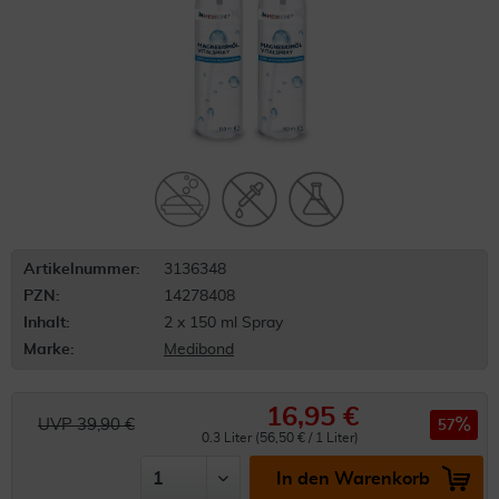
Artikelnummer:
3136348
PZN:
14278408
Inhalt:
2 x 150 ml Spray
Marke:
Medibond
16,95 €
UVP 39,90 €
57
0.3 Liter (56,50 € / 1 Liter)
In den Warenkorb