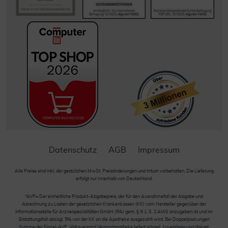
Datenschutz
AGB
Impressum
Alle Preise sind inkl. der gestzlichen MwSt. Preisänderungen und Irrtum vorbehalten. Die Lieferung
erfolgt nur innerhalb von Deutschland.
*AVP= Der einheitliche Produkt-Abgabepreis, der für den Ausnahmefall der Abgabe und
Abrechnung zu Lasten der gesetzlichen Krankenkassen (KK) vom Hersteller gegenüber der
Informationsstelle für Arzneispezialitäten GmbH (IFA) gem. § III 1, S. 2 AMG anzugeben ist und im
Erstattungsfall abzügl. 5% von der KK an die Apotheke ausgezahlt wird. Bei Doppelpackungen
Summe der Einzel-AVP. Volksversand Versandapotheke liefert schnell, zuverlässig und diskret.