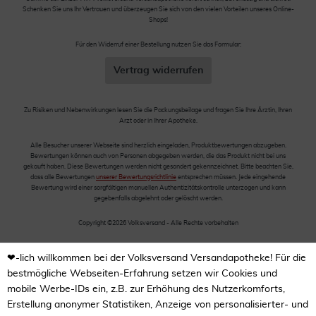
Schenken Sie uns Ihr Vertrauen und überzeugen Sie sich von den vielen Vorteilen unseres Online-
Shops!
Für den Widerruf einer Bestellung nutzen Sie das Formular:
Vertrag widerrufen
Zu Risiken und Nebenwirkungen lesen Sie die Packungsbeilage und fragen Sie Ihre Ärztin, Ihren
Arzt oder in Ihrer Apotheke.
Alle Besucher unserer Webseite sind herzlich eingeladen, Produktbewertungen abzugeben.
Bewertungen können auch von Personen abgegeben werden, die das Produkt nicht bei uns
gekauft haben. Diese Bewertungen werden nicht gesondert gekennzeichnet. Bitte beachten Sie,
dass alle Bewertungen
unserer Bewertungsrichtlinie
entsprechen müssen. Jede eingehende
Bewertung wird einer sorgfältigen manuellen Authentizitätskontrolle unterzogen und kann
gegebenfalls abgelehnt oder gelöscht werden.
Copyright ©2026 Volksversand - Alle Rechte vorbehalten
❤-lich willkommen bei der Volksversand Versandapotheke! Für die
bestmögliche Webseiten-Erfahrung setzen wir Cookies und
mobile Werbe-IDs ein, z.B. zur Erhöhung des Nutzerkomforts,
Erstellung anonymer Statistiken, Anzeige von personalisierter- und