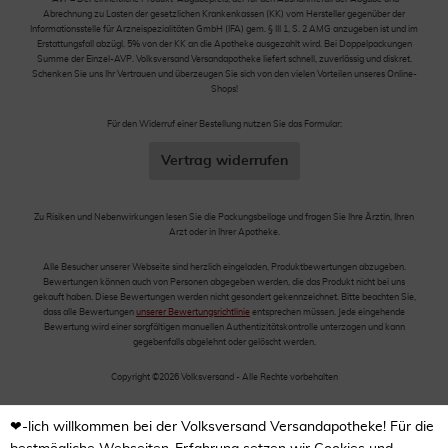
Abrechnung zu Lasten der gesetzlichen Krankenkassen (KK) vom Hersteller gegenüber der
Informationsstelle für Arzneispezialitäten GmbH (IFA) gem. § III 1, S. 2 AMG anzugeben ist und im
Erstattungsfall abzügl. 5% von der KK an die Apotheke ausgezahlt wird. Bei Doppelpackungen
Summe der Einzel-AVP. Volksversand Versandapotheke liefert schnell, zuverlässig und diskret.
Schenken Sie uns Ihr Vertrauen und überzeugen Sie sich von den vielen Vorteilen unseres Online-
Shops!
Für den Widerruf einer Bestellung nutzen Sie das Formular:
Vertrag widerrufen
Zu Risiken und Nebenwirkungen lesen Sie die Packungsbeilage und fragen Sie Ihre Ärztin, Ihren
Arzt oder in Ihrer Apotheke.
Alle Besucher unserer Webseite sind herzlich eingeladen, Produktbewertungen abzugeben.
Bewertungen können auch von Personen abgegeben werden, die das Produkt nicht bei uns
gekauft haben. Diese Bewertungen werden nicht gesondert gekennzeichnet. Bitte beachten Sie,
dass alle Bewertungen
unserer Bewertungsrichtlinie
entsprechen müssen. Jede eingehende
Bewertung wird einer sorgfältigen manuellen Authentizitätskontrolle unterzogen und kann
gegebenfalls abgelehnt oder gelöscht werden.
Copyright ©2026 Volksversand - Alle Rechte vorbehalten
❤-lich willkommen bei der Volksversand Versandapotheke! Für die