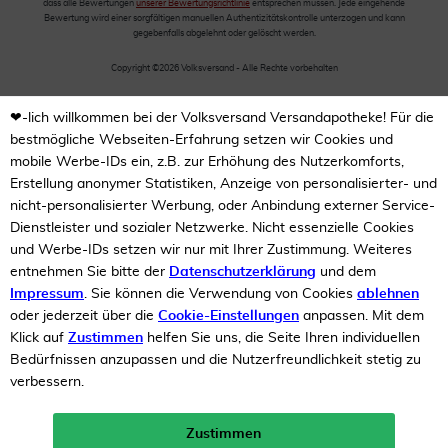
dass alle Bewertungen
unserer Bewertungsrichtlinie
entsprechen müssen. Jede eingehende
Bewertung wird einer sorgfältigen manuellen Authentizitätskontrolle unterzogen und kann
gegebenfalls abgelehnt oder gelöscht werden.
Copyright ©2026 Volksversand - Alle Rechte vorbehalten
❤-lich willkommen bei der Volksversand Versandapotheke! Für die
bestmögliche Webseiten-Erfahrung setzen wir Cookies und
mobile Werbe-IDs ein, z.B. zur Erhöhung des Nutzerkomforts,
Erstellung anonymer Statistiken, Anzeige von personalisierter- und
nicht-personalisierter Werbung, oder Anbindung externer Service-
Dienstleister und sozialer Netzwerke. Nicht essenzielle Cookies
und Werbe-IDs setzen wir nur mit Ihrer Zustimmung. Weiteres
entnehmen Sie bitte der
Datenschutzerklärung
und dem
Impressum
. Sie können die Verwendung von Cookies
ablehnen
oder jederzeit über die
Cookie-Einstellungen
anpassen. Mit dem
Klick auf
Zustimmen
helfen Sie uns, die Seite Ihren individuellen
Bedürfnissen anzupassen und die Nutzerfreundlichkeit stetig zu
verbessern.
Zustimmen
Neukunden-Rabatt ab 49€!