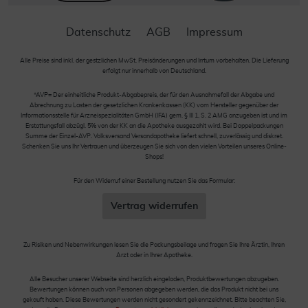
Datenschutz
AGB
Impressum
Alle Preise sind inkl. der gestzlichen MwSt. Preisänderungen und Irrtum vorbehalten. Die Lieferung
erfolgt nur innerhalb von Deutschland.
*AVP= Der einheitliche Produkt-Abgabepreis, der für den Ausnahmefall der Abgabe und
Abrechnung zu Lasten der gesetzlichen Krankenkassen (KK) vom Hersteller gegenüber der
Informationsstelle für Arzneispezialitäten GmbH (IFA) gem. § III 1, S. 2 AMG anzugeben ist und im
Erstattungsfall abzügl. 5% von der KK an die Apotheke ausgezahlt wird. Bei Doppelpackungen
Summe der Einzel-AVP. Volksversand Versandapotheke liefert schnell, zuverlässig und diskret.
Schenken Sie uns Ihr Vertrauen und überzeugen Sie sich von den vielen Vorteilen unseres Online-
Shops!
Für den Widerruf einer Bestellung nutzen Sie das Formular:
Vertrag widerrufen
Zu Risiken und Nebenwirkungen lesen Sie die Packungsbeilage und fragen Sie Ihre Ärztin, Ihren
Arzt oder in Ihrer Apotheke.
Alle Besucher unserer Webseite sind herzlich eingeladen, Produktbewertungen abzugeben.
Bewertungen können auch von Personen abgegeben werden, die das Produkt nicht bei uns
gekauft haben. Diese Bewertungen werden nicht gesondert gekennzeichnet. Bitte beachten Sie,