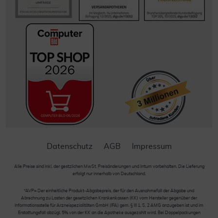
Datenschutz
AGB
Impressum
Alle Preise sind inkl. der gestzlichen MwSt. Preisänderungen und Irrtum vorbehalten. Die Lieferung
erfolgt nur innerhalb von Deutschland.
*AVP= Der einheitliche Produkt-Abgabepreis, der für den Ausnahmefall der Abgabe und
Abrechnung zu Lasten der gesetzlichen Krankenkassen (KK) vom Hersteller gegenüber der
Informationsstelle für Arzneispezialitäten GmbH (IFA) gem. § III 1, S. 2 AMG anzugeben ist und im
Erstattungsfall abzügl. 5% von der KK an die Apotheke ausgezahlt wird. Bei Doppelpackungen