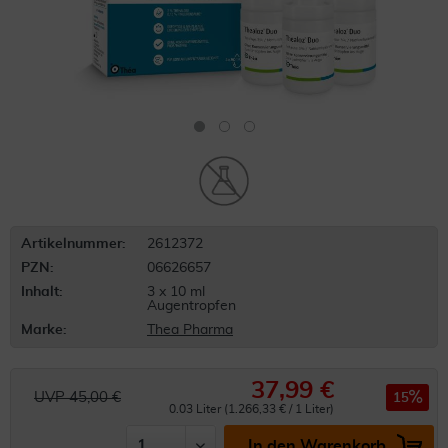
Artikelnummer:
2612372
PZN:
06626657
Inhalt:
3 x 10 ml
Augentropfen
Marke:
Thea Pharma
37,99 €
UVP 45,00 €
15
0.03 Liter (1.266,33 € / 1 Liter)
In den Warenkorb