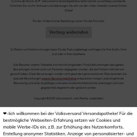
Summe der Einzel-AVP. Volksversand Versandapotheke liefert schnell, zuverlässig und diskret.
Schenken Sie uns Ihr Vertrauen und überzeugen Sie sich von den vielen Vorteilen unseres Online-
Shops!
Für den Widerruf einer Bestellung nutzen Sie das Formular:
Vertrag widerrufen
Zu Risiken und Nebenwirkungen lesen Sie die Packungsbeilage und fragen Sie Ihre Ärztin, Ihren
Arzt oder in Ihrer Apotheke.
Alle Besucher unserer Webseite sind herzlich eingeladen, Produktbewertungen abzugeben.
Bewertungen können auch von Personen abgegeben werden, die das Produkt nicht bei uns
gekauft haben. Diese Bewertungen werden nicht gesondert gekennzeichnet. Bitte beachten Sie,
dass alle Bewertungen
unserer Bewertungsrichtlinie
entsprechen müssen. Jede eingehende
Bewertung wird einer sorgfältigen manuellen Authentizitätskontrolle unterzogen und kann
gegebenfalls abgelehnt oder gelöscht werden.
Copyright ©2026 Volksversand - Alle Rechte vorbehalten
❤-lich willkommen bei der Volksversand Versandapotheke! Für die
bestmögliche Webseiten-Erfahrung setzen wir Cookies und
mobile Werbe-IDs ein, z.B. zur Erhöhung des Nutzerkomforts,
Erstellung anonymer Statistiken, Anzeige von personalisierter- und