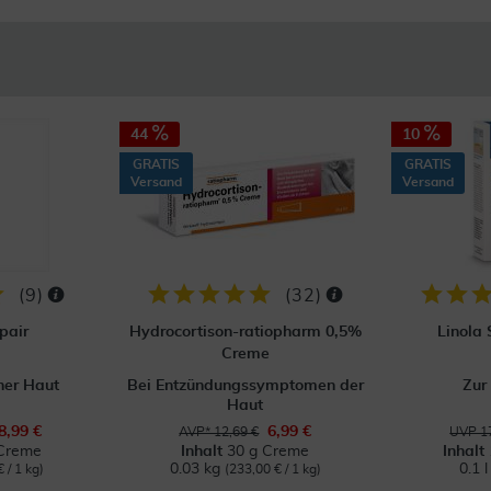
44
10
GRATIS
GRATIS
Versand
Versand
(
9
)
(
32
)
pair
Hydrocortison-ratiopharm 0,5%
Linola
Creme
ner Haut
Bei Entzündungssymptomen der
Zur
Haut
8,99 €
6,99 €
AVP* 12,69 €
UVP 17
Creme
Inhalt
30 g Creme
Inhalt
0.03 kg
0.1 
 / 1 kg)
(233,00 € / 1 kg)