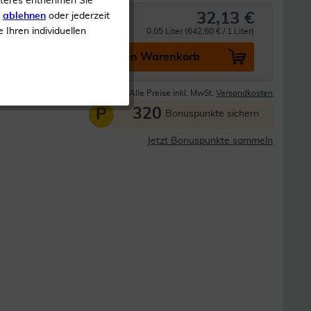
iteres entnehmen Sie
32,13 €
s
ablehnen
oder jederzeit
e Ihren individuellen
0.05 Liter (642,60 € / 1 Liter)
In den Warenkorb
Lieferzeit 1-3 Tage
Alle Preise inkl. MwSt.
Versandkosten
320
P
Bonuspunkte sichern
Jetzt Bonuspunkte sammeln