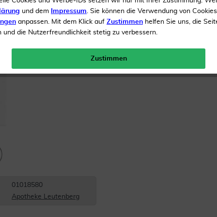
elle Cookies und Werbe-IDs setzen wir nur mit Ihrer Zustimmung. We
lärung
und dem
Impressum
. Sie können die Verwendung von Cookie
Inhalt
50 ml Salbe
ungen
anpassen. Mit dem Klick auf
Zustimmen
helfen Sie uns, die Seit
und die Nutzerfreundlichkeit stetig zu verbessern.
Menge:
Zustimmen
Versandkostenfrei
01018580
Apotheke Leutenberg