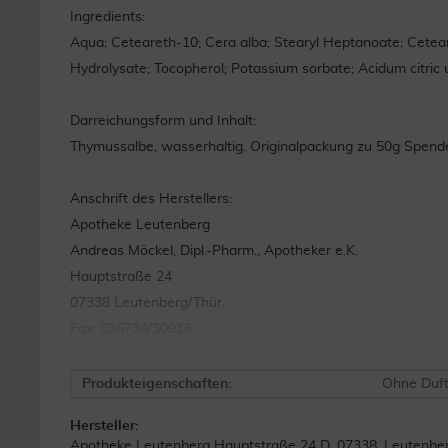
Ingredients:
Aqua; Ceteareth-10; Cera alba; Stearyl Heptanoate; Ceteary
Hydrolysate; Tocopherol; Potassium sorbate; Acidum citric
Darreichungsform und Inhalt:
Thymussalbe, wasserhaltig. Originalpackung zu 50g Spender
Anschrift des Herstellers:
Apotheke Leutenberg
Andreas Möckel, Dipl.-Pharm., Apotheker e.K.
Hauptstraße 24
07338 Leutenberg/Thür.
Fax: 036734/30916
E-Mail: info@thymussalbe.de
www.thymussalbe.de
Produkteigenschaften:
Ohne Duft
Hersteller:
Diese Gebrauchsinformation wurde zuletzt überarbeitet im 
Apotheke Leutenberg Hauptstraße 24 D. 07338, Leutenbe