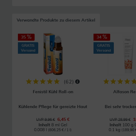
Verwandte Produkte zu diesem Artikel
35
34
GRATIS
GRATIS
Versand
Versand
(
62
)
Fenistil Kühl Roll-on
Alfason Re
Kühlende Pflege für gereizte Haut
Bei sehr trocke
6,45 €
1
UVP 9,96 €
UVP 28,99 €
Inhalt
8 ml Gel
Inhalt
100 g 
0.008 l
0.1 kg
(806,25 € / 1 l)
(189,90 €