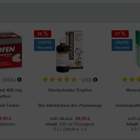
26
17
GRATIS
GRATIS
Versand
Versand
(
366
)
(
26
)
ond 400 mg
Umckaloabo Tropfen
Metavi
etten
nd Fieber
Bei Infektionen der Atemwege
Homöopathi
4,99 €
28,99 €
AVP* 39,40 €
AVP* 2
abletten
Inhalt
100 ml Flüssigkeit
Inhalt
0.1 l
0.1 
(289,90 € / 1 l)