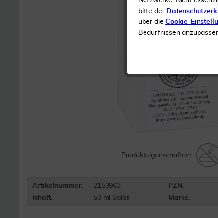
Netzwerke. Nicht essenzi
bitte der
Datenschutzerk
über die
Cookie-Einstell
Bedürfnissen anzupassen 
Produkteigenschaften:
Artikelnummer:
2153963
PZN:
Inhalt:
50 ml Salbe
Marke: