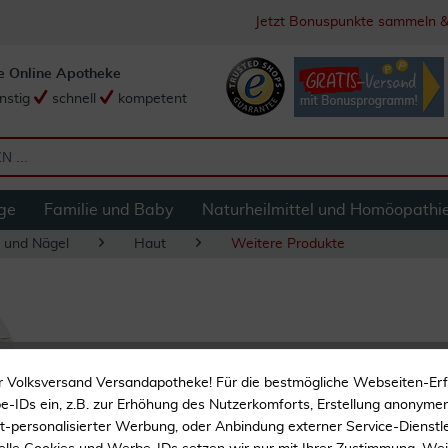
Jetzt Bonuspunkte sammeln &
e Online Apotheke
nstig
schnell
kompetent
ge
Familie und Baby
Naturheilmittel und Homöopathi
 und Nägel
Haut
Weitere Produkte
Thymussalbe A
r Volksversand Versandapotheke! Für die bestmögliche Webseiten-Er
-IDs ein, z.B. zur Erhöhung des Nutzerkomforts, Erstellung anonymer 
Zur Pflege der Haut im I
ht-personalisierter Werbung, oder Anbindung externer Service-Dienstle
Trockene Haut