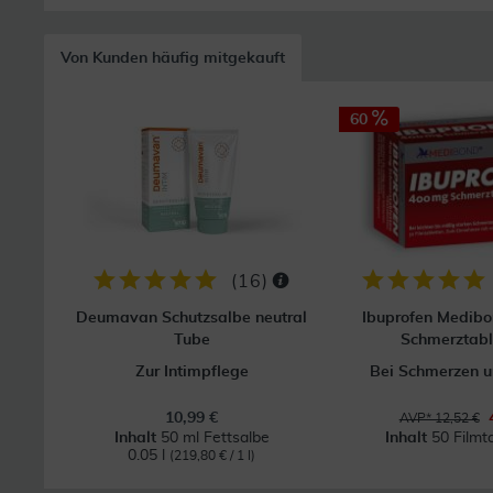
Von Kunden häufig mitgekauft
60
(
16
)
Deumavan Schutzsalbe neutral
Ibuprofen Medib
Tube
Schmerztabl
Zur Intimpflege
Bei Schmerzen u
10,99 €
AVP* 12,52 €
Inhalt
50 ml Fettsalbe
Inhalt
50 Filmt
0.05 l
(219,80 € / 1 l)