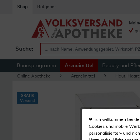
Shop
Ratgeber
Mein
gü
Suche:
Bonusprogramm
Arzneimittel
Beauty und Pfle
Online Apotheke
Arzneimittel
Haut, Haare
GRATIS
Versand
❤-lich willkommen bei de
Cookies und mobile Werbe
personalisierter- und nic