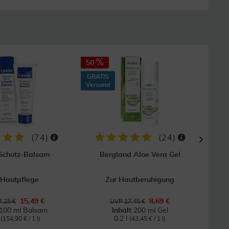
50
40
GRATIS
GRAT
Versand
Vers
(
74
)
(
24
)
 Schutz-Balsam
Bergland Aloe Vera Gel
 Hautpflege
Zur Hautberuhigung
Bei
15,49 €
8,69 €
,25 €
UVP 17,45 €
100 ml Balsam
Inhalt
200 ml Gel
l
0.2 l
(154,90 € / 1 l)
(43,45 € / 1 l)