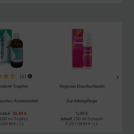
5
(
5
)
rulent Tropfen
Vagisan Duschschaum
Vagi
sches Arzneimittel
Zur Intimpflege
20,49 €
5,99 €
4,86 €
100 ml Tropfen
Inhalt
150 ml Schaum
l
0.15 l
(204,90 € / 1 l)
(39,93 € / 1 l)