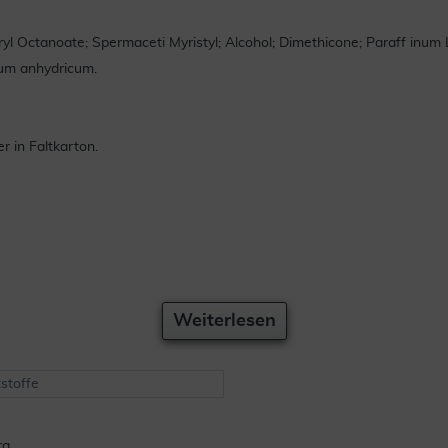
l Octanoate; Spermaceti Myristyl; Alcohol; Dimethicone; Paraff inum L
 um anhydricum.
 in Faltkarton.
Weiterlesen
stoffe
April 2008.
rg