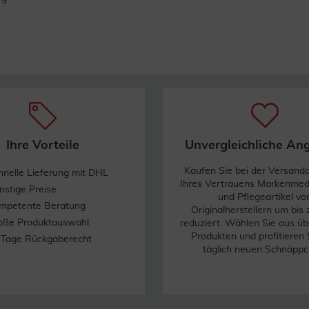
Ihre Vorteile
Unvergleichliche An
Kaufen Sie bei der Versand
hnelle Lieferung mit DHL
Ihres Vertrauens Markenme
nstige Preise
und Pflegeartikel vo
mpetente Beratung
Originalherstellern um bis
oße Produktauswahl
reduziert. Wählen Sie aus üb
Produkten und profitieren 
 Tage Rückgaberecht
täglich neuen Schnäppc