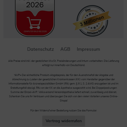
Datenschutz
AGB
Impressum
Alle Preise sind inkl. der gestzlichen MwSt. Preisänderungen und Irrtum vorbehalten. Die Lieferung
erfolgt nur innerhalb von Deutschland.
*AVP= Der einheitliche Produkt-Abgabepreis, der für den Ausnahmefall der Abgabe und
Abrechnung zu Lasten der gesetzlichen Krankenkassen (KK) vom Hersteller gegenüber der
Informationsstelle für Arzneispezialitäten GmbH (IFA) gem. § III 1, S. 2 AMG anzugeben ist und im
Erstattungsfall abzügl. 5% von der KK an die Apotheke ausgezahlt wird. Bei Doppelpackungen
Summe der Einzel-AVP. Volksversand Versandapotheke liefert schnell, zuverlässig und diskret.
Schenken Sie uns Ihr Vertrauen und überzeugen Sie sich von den vielen Vorteilen unseres Online-
Shops!
Für den Widerruf einer Bestellung nutzen Sie das Formular:
Vertrag widerrufen