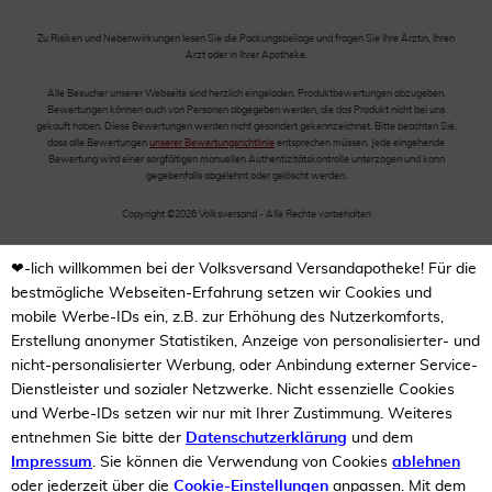
Zu Risiken und Nebenwirkungen lesen Sie die Packungsbeilage und fragen Sie Ihre Ärztin, Ihren
Arzt oder in Ihrer Apotheke.
Alle Besucher unserer Webseite sind herzlich eingeladen, Produktbewertungen abzugeben.
Bewertungen können auch von Personen abgegeben werden, die das Produkt nicht bei uns
gekauft haben. Diese Bewertungen werden nicht gesondert gekennzeichnet. Bitte beachten Sie,
dass alle Bewertungen
unserer Bewertungsrichtlinie
entsprechen müssen. Jede eingehende
Bewertung wird einer sorgfältigen manuellen Authentizitätskontrolle unterzogen und kann
gegebenfalls abgelehnt oder gelöscht werden.
Copyright ©2026 Volksversand - Alle Rechte vorbehalten
❤-lich willkommen bei der Volksversand Versandapotheke! Für die
bestmögliche Webseiten-Erfahrung setzen wir Cookies und
mobile Werbe-IDs ein, z.B. zur Erhöhung des Nutzerkomforts,
Erstellung anonymer Statistiken, Anzeige von personalisierter- und
nicht-personalisierter Werbung, oder Anbindung externer Service-
Dienstleister und sozialer Netzwerke. Nicht essenzielle Cookies
und Werbe-IDs setzen wir nur mit Ihrer Zustimmung. Weiteres
entnehmen Sie bitte der
Datenschutzerklärung
und dem
Impressum
. Sie können die Verwendung von Cookies
ablehnen
oder jederzeit über die
Cookie-Einstellungen
anpassen. Mit dem