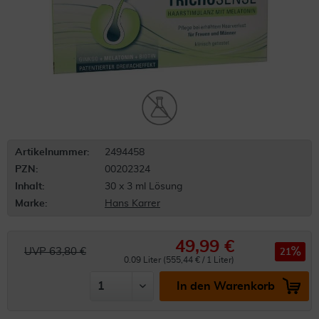
Artikelnummer:
2494458
PZN:
00202324
Inhalt:
30 x 3 ml Lösung
Marke:
Hans Karrer
49,99 €
UVP 63,80 €
21
0.09 Liter (555,44 € / 1 Liter)
In den Warenkorb