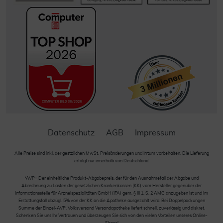
Datenschutz
AGB
Impressum
Alle Preise sind inkl. der gestzlichen MwSt. Preisänderungen und Irrtum vorbehalten. Die Lieferung
erfolgt nur innerhalb von Deutschland.
*AVP= Der einheitliche Produkt-Abgabepreis, der für den Ausnahmefall der Abgabe und
Abrechnung zu Lasten der gesetzlichen Krankenkassen (KK) vom Hersteller gegenüber der
Informationsstelle für Arzneispezialitäten GmbH (IFA) gem. § III 1, S. 2 AMG anzugeben ist und im
Erstattungsfall abzügl. 5% von der KK an die Apotheke ausgezahlt wird. Bei Doppelpackungen
Summe der Einzel-AVP. Volksversand Versandapotheke liefert schnell, zuverlässig und diskret.
Schenken Sie uns Ihr Vertrauen und überzeugen Sie sich von den vielen Vorteilen unseres Online-