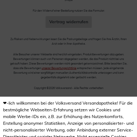
Shops!
Für den Widerruf einer Bestellung nutzen Sie das Formular:
Vertrag widerrufen
Zu Risiken und Nebenwirkungen lesen Sie die Packungsbeilage und fragen Sie Ihre Ärztin, Ihren
Arzt oder in Ihrer Apotheke.
Alle Besucher unserer Webseite sind herzlich eingeladen, Produktbewertungen abzugeben.
Bewertungen können auch von Personen abgegeben werden, die das Produkt nicht bei uns
gekauft haben. Diese Bewertungen werden nicht gesondert gekennzeichnet. Bitte beachten Sie,
dass alle Bewertungen
unserer Bewertungsrichtlinie
entsprechen müssen. Jede eingehende
Bewertung wird einer sorgfältigen manuellen Authentizitätskontrolle unterzogen und kann
gegebenfalls abgelehnt oder gelöscht werden.
Copyright ©2026 Volksversand - Alle Rechte vorbehalten
❤-lich willkommen bei der Volksversand Versandapotheke! Für die
bestmögliche Webseiten-Erfahrung setzen wir Cookies und
mobile Werbe-IDs ein, z.B. zur Erhöhung des Nutzerkomforts,
Erstellung anonymer Statistiken, Anzeige von personalisierter- und
nicht-personalisierter Werbung, oder Anbindung externer Service-