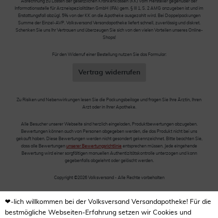
Abrechnung zu Lasten der gesetzlichen Krankenkassen (KK) vom Hersteller gegenüber der
Informationsstelle für Arzneispezialitäten GmbH (IFA) gem. § III 1, S. 2 AMG anzugeben ist und im
Erstattungsfall abzügl. 5% von der KK an die Apotheke ausgezahlt wird. Bei Doppelpackungen
Summe der Einzel-AVP. Volksversand Versandapotheke liefert schnell, zuverlässig und diskret.
Schenken Sie uns Ihr Vertrauen und überzeugen Sie sich von den vielen Vorteilen unseres Online-
Shops!
Für den Widerruf einer Bestellung nutzen Sie das Formular:
Vertrag widerrufen
Zu Risiken und Nebenwirkungen lesen Sie die Packungsbeilage und fragen Sie Ihre Ärztin, Ihren
Arzt oder in Ihrer Apotheke.
Alle Besucher unserer Webseite sind herzlich eingeladen, Produktbewertungen abzugeben.
Bewertungen können auch von Personen abgegeben werden, die das Produkt nicht bei uns
gekauft haben. Diese Bewertungen werden nicht gesondert gekennzeichnet. Bitte beachten Sie,
dass alle Bewertungen
unserer Bewertungsrichtlinie
entsprechen müssen. Jede eingehende
Bewertung wird einer sorgfältigen manuellen Authentizitätskontrolle unterzogen und kann
gegebenfalls abgelehnt oder gelöscht werden.
Copyright ©2026 Volksversand - Alle Rechte vorbehalten
❤-lich willkommen bei der Volksversand Versandapotheke! Für die
bestmögliche Webseiten-Erfahrung setzen wir Cookies und