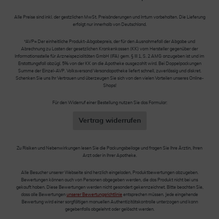
Alle Preise sind inkl. der gestzlichen MwSt. Preisänderungen und Irrtum vorbehalten. Die Lieferung
erfolgt nur innerhalb von Deutschland.
*AVP= Der einheitliche Produkt-Abgabepreis, der für den Ausnahmefall der Abgabe und
Abrechnung zu Lasten der gesetzlichen Krankenkassen (KK) vom Hersteller gegenüber der
Informationsstelle für Arzneispezialitäten GmbH (IFA) gem. § III 1, S. 2 AMG anzugeben ist und im
Erstattungsfall abzügl. 5% von der KK an die Apotheke ausgezahlt wird. Bei Doppelpackungen
Summe der Einzel-AVP. Volksversand Versandapotheke liefert schnell, zuverlässig und diskret.
Schenken Sie uns Ihr Vertrauen und überzeugen Sie sich von den vielen Vorteilen unseres Online-
Shops!
Für den Widerruf einer Bestellung nutzen Sie das Formular:
Vertrag widerrufen
Zu Risiken und Nebenwirkungen lesen Sie die Packungsbeilage und fragen Sie Ihre Ärztin, Ihren
Arzt oder in Ihrer Apotheke.
Alle Besucher unserer Webseite sind herzlich eingeladen, Produktbewertungen abzugeben.
Bewertungen können auch von Personen abgegeben werden, die das Produkt nicht bei uns
gekauft haben. Diese Bewertungen werden nicht gesondert gekennzeichnet. Bitte beachten Sie,
dass alle Bewertungen
unserer Bewertungsrichtlinie
entsprechen müssen. Jede eingehende
Bewertung wird einer sorgfältigen manuellen Authentizitätskontrolle unterzogen und kann
gegebenfalls abgelehnt oder gelöscht werden.