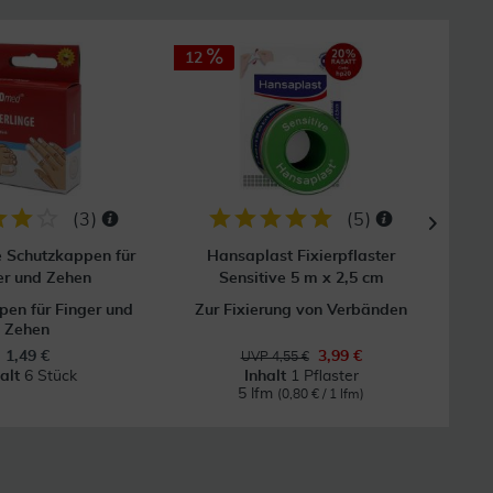
12
(
3
)
(
5
)
e Schutzkappen für
Hansaplast Fixierpflaster
Mull
er und Zehen
Sensitive 5 m x 2,5 cm
en für Finger und
Zur Fixierung von Verbänden
Zehen
1,49 €
3,99 €
UVP 4,55 €
halt
6 Stück
Inhalt
1 Pflaster
5 lfm
(0,80 € / 1 lfm)