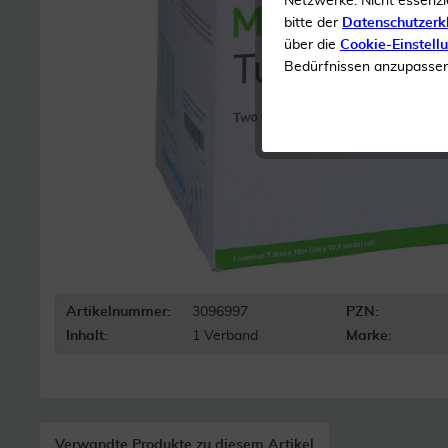
Netzwerke. Nicht essenzi
bitte der
Datenschutzerk
über die
Cookie-Einstell
Bedürfnissen anzupassen 
Artikelnummer:
3096997
PZN:
Inhalt:
1 Verband
Marke:
Verwandte Produkte zu diesem Artikel