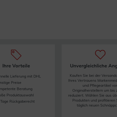
Ihre Vorteile
Unvergleichliche An
Kaufen Sie bei der Versand
hnelle Lieferung mit DHL
Ihres Vertrauens Markenme
nstige Preise
und Pflegeartikel vo
mpetente Beratung
Originalherstellern um bis
oße Produktauswahl
reduziert. Wählen Sie aus üb
Produkten und profitieren 
 Tage Rückgaberecht
täglich neuen Schnäppc