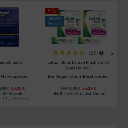
9
27
GRATIS
Versand
(
20
)
homol neuro
Lefax Intens Lemon Fresh 2 x 50
Nur
Beutel Mikro...
s Nervensystem
Bei Magen-Darm-Beschwerden
B
50,99 €
35,99 €
,99 €
UVP 39,98 €
lt
90 Kapseln
Inhalt
2 x 50 Granulat-Beutel
g
(1.133,11 € / 1 kg)