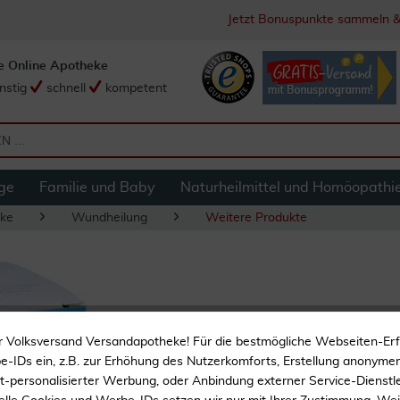
Jetzt Bonuspunkte sammeln &
e Online Apotheke
nstig
schnell
kompetent
ge
Familie und Baby
Naturheilmittel und Homöopathi
ke
Wundheilung
Weitere Produkte
Tubifast 2-Way St
r Volksversand Versandapotheke! Für die bestmögliche Webseiten-Er
-IDs ein, z.B. zur Erhöhung des Nutzerkomforts, Erstellung anonymer 
ht-personalisierter Werbung, oder Anbindung externer Service-Dienstle
Zur Wundversorgung