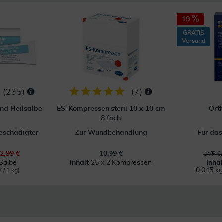
19
GRATIS
Versand
(
235
)
(
7
)
nd Heilsalbe
ES-Kompressen steril 10 x 10 cm
Ort
8 fach
eschädigter
Zur Wundbehandlung
Für da
2,99 €
10,99 €
UVP 62
Salbe
Inhalt
25 x 2 Kompressen
Inha
0.045 k
 / 1 kg)