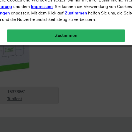
elle Cookies und Werbe-IDs setzen wir nur mit Ihrer Zustimmung. We
lärung
und dem
Impressum
. Sie können die Verwendung von Cookie
Inhalt
1 Verband
ungen
anpassen. Mit dem Klick auf
Zustimmen
helfen Sie uns, die Seit
und die Nutzerfreundlichkeit stetig zu verbessern.
Menge:
Zustimmen
Versandkostenfrei
15378661
Tubifast