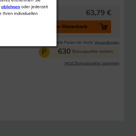
iteres entnehmen Sie
s
ablehnen
oder jederzeit
63,79 €
e Ihren individuellen
In den Warenkorb
Lieferzeit 1-3 Tage
Alle Preise inkl. MwSt.
Versandkosten
630
P
Bonuspunkte sichern
Jetzt Bonuspunkte sammeln