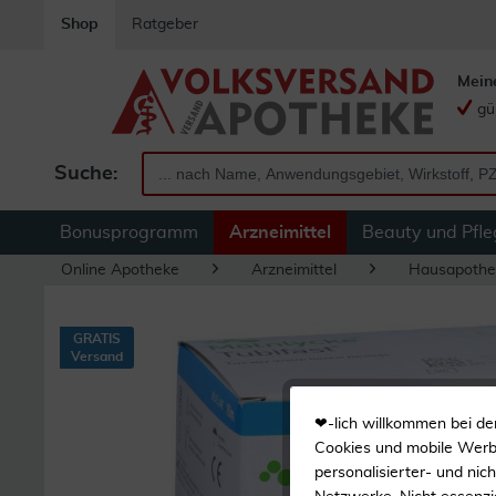
Shop
Ratgeber
Mein
gü
Suche:
Bonusprogramm
Arzneimittel
Beauty und Pfle
Online Apotheke
Arzneimittel
Hausapothe
GRATIS
Versand
❤-lich willkommen bei de
Cookies und mobile Werbe
personalisierter- und nic