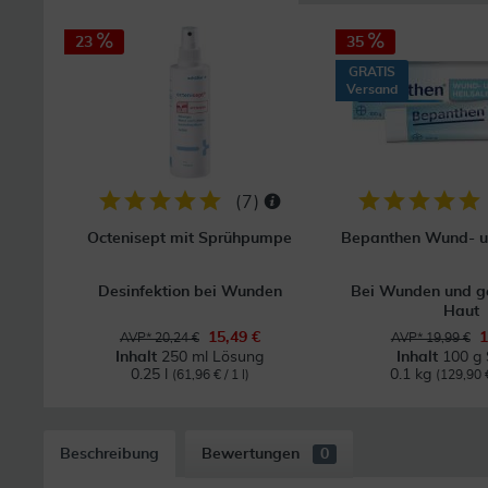
23
35
GRATIS
Versand
(
7
)
Octenisept mit Sprühpumpe
Bepanthen Wund- u
Desinfektion bei Wunden
Bei Wunden und g
Haut
15,49 €
1
AVP* 20,24 €
AVP* 19,99 €
Inhalt
250 ml Lösung
Inhalt
100 g 
0.25 l
0.1 kg
(61,96 € / 1 l)
(129,90 €
Beschreibung
Bewertungen
0