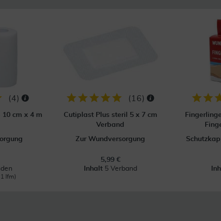
(
4
)
(
16
)
p 10 cm x 4 m
Cutiplast Plus steril 5 x 7 cm
Fingerling
Verband
Fing
orgung
Zur Wundversorgung
Schutzkapp
5,99 €
nden
Inhalt
5 Verband
In
 1 lfm)