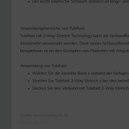
Der leicht elastische Schlauch verband ist längs- u
Anwendungsbereiche von Tubifast:
Tubifast mit 2-Way Stretch Technology kann als Verbandfi
Stockinette verwendet werden. Dank seiner Schlauchkonstru
beispielswei se an den Stümpfen von Patienten mit Amputa
Anwendung von Tubifast:
Wählen Sie die korrekte Breit e anhand der farbige
Streifen Sie Tubifast 2-Way Stretch ü ber den betre
Decken Sie den Verband mit Tubifast 2-Way Stretch 
Quelle: www.molnlycke.de
Stand: 05/2020