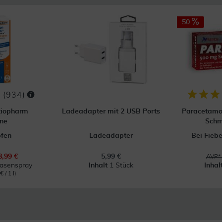
50
(
934
)
tiopharm
Ladeadapter mit 2 USB Ports
Paracetamo
ne
Schm
pfen
Ladeadapter
Bei Fieb
8,99 €
5,99 €
AVP* 
Nasenspray
Inhalt
1 Stück
Inhal
 / 1 l)