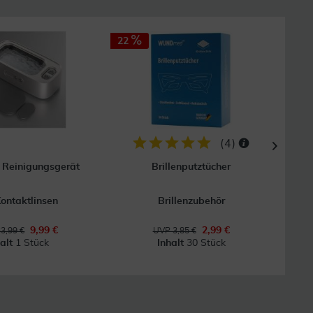
22
25
(
4
)
 Reinigungsgerät
Brillenputztücher
Hoch
Kontaktlinsen
Brillenzubehör
9,99 €
2,99 €
3,99 €
UVP 3,85 €
halt
1 Stück
Inhalt
30 Stück
In