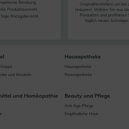
mpetente Beratung
Originalherstellern um bis
oße Produktauswahl
reduziert. Wählen Sie aus üb
Produkten und profitieren 
 Tage Rückgaberecht
täglich neuen Schnäppc
el
Hausapotheke
 Grippe
Hausapotheke
enke und Muskeln
Reiseapotheke
mittel und Homöopathie
Beauty und Pflege
Anti Age Pflege
e
Empfindliche Haut