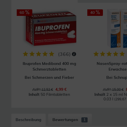
60
40
(
366
)
Ibuprofen Medibond 400 mg
NasenSpray-ra
Schmerztabletten
Erwachse
Bei Schmerzen und Fieber
Bei Schnu
4,99 €
AVP* 12,52 €
AVP* 15,00 €
Inhalt
50 Filmtabletten
Inhalt
2 x 15 ml 
0.03 l
(299,67 €
Beschreibung
Bewertungen
1