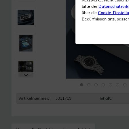
Netzwerke. Nicht essenzi
bitte der
Datenschutzerk
über die
Cookie-Einstell
Bedürfnissen anzupassen 
Artikelnummer:
3311719
Inhalt: