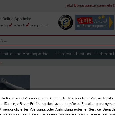
Jetzt Bonuspunkte sammeln &
e Online Apotheke
nstig
schnell
kompetent
ilmittel und Homöopathie
Tiergesundheit und Tierbedarf
en
Universal Reinigu
r Volksversand Versandapotheke! Für die bestmögliche Webseiten-Er
-IDs ein, z.B. zur Erhöhung des Nutzerkomforts, Erstellung anonymer 
360° Reinigungsfunktion
ht-personalisierter Werbung, oder Anbindung externer Service-Dienstle