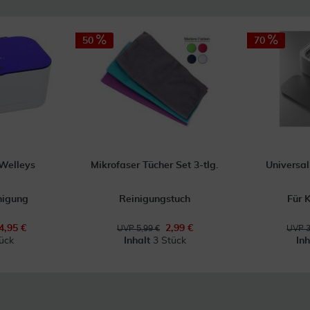
50
70
 Welleys
Mikrofaser Tücher Set 3-tlg.
Universal
inigung
Reinigungstuch
Für 
4,95 €
2,99 €
UVP 5,99 €
UVP 3
ück
Inhalt
3 Stück
In