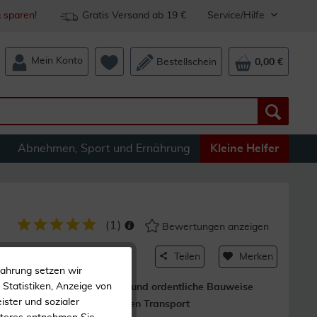
 sparen!
Gratis Versand ab 19 €
Service/Hilfe
Mein Konto
Bestellschein
0,00 €
Abnehmen, Sport und Ernährung
Kleine Helfer
(
1
)
Bewertungen anzeigen
ngsgerät
Teilen
Merken
fahrung setzen wir
Statistiken, Anzeige von
Kompakte und ordentliche Bauweise
ister und sozialer
für einfachen Transport