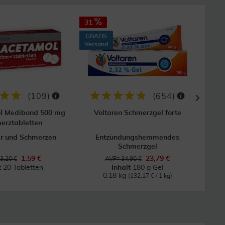
31
44
GRATIS
Versand
(
109
)
(
654
)
l Medibond 500 mg
Voltaren Schmerzgel forte
Or
erztabletten
er und Schmerzen
Entzündungshemmendes
Schmerzgel
1,59 €
23,79 €
3,20 €
AVP* 34,90 €
t
20 Tabletten
Inhalt
180 g Gel
In
0.18 kg
(132,17 € / 1 kg)