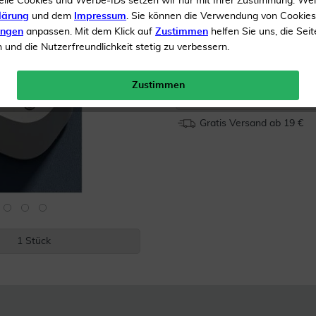
elle Cookies und Werbe-IDs setzen wir nur mit Ihrer Zustimmung. We
Drei Zeitmodi
lärung
und dem
Impressum
. Sie können die Verwendung von Cookie
ungen
anpassen. Mit dem Klick auf
Zustimmen
helfen Sie uns, die Seit
und die Nutzerfreundlichkeit stetig zu verbessern.
Inhalt
1 Stück
UVP 
Menge:
Zustimmen
Gratis Versand ab 19 €
1 Stück