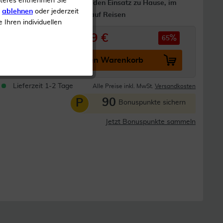
iteres entnehmen Sie
Perfekt für den Einsatz zu Hause, im
s
ablehnen
oder jederzeit
Büro oder auf Reisen
e Ihren individuellen
9,99 €
28,99 €
65
In den Warenkorb
Lieferzeit 1-2 Tage
Alle Preise inkl. MwSt.
Versandkosten
90
P
Bonuspunkte sichern
Jetzt Bonuspunkte sammeln