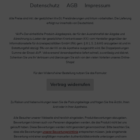
Datenschutz
AGB
Impressum
Alle Preise sind inkl. der gestzlichen MwSt. Preisänderungen und Irrtum vorbehalten. Die Lieferung
erfolgt nur innerhalb von Deutschland.
*AVP= Der einheitliche Produkt-Abgabepreis, der für den Ausnahmefall der Abgabe und
Abrechnung zu Lasten der gesetzlichen Krankenkassen (KK) vom Hersteller gegenüber der
Informationsstelle für Arzneispezialitäten GmbH (IFA) gem. § III 1, S. 2 AMG anzugeben ist und im
Erstattungsfall abzügl. 5% von der KK an die Apotheke ausgezahlt wird. Bei Doppelpackungen
Summe der Einzel-AVP. Volksversand Versandapotheke liefert schnell, zuverlässig und diskret.
Schenken Sie uns Ihr Vertrauen und überzeugen Sie sich von den vielen Vorteilen unseres Online-
Shops!
Für den Widerruf einer Bestellung nutzen Sie das Formular:
Vertrag widerrufen
Zu Risiken und Nebenwirkungen lesen Sie die Packungsbeilage und fragen Sie Ihre Ärztin, Ihren
Arzt oder in Ihrer Apotheke.
Alle Besucher unserer Webseite sind herzlich eingeladen, Produktbewertungen abzugeben.
Bewertungen können auch von Personen abgegeben werden, die das Produkt nicht bei uns
gekauft haben. Diese Bewertungen werden nicht gesondert gekennzeichnet. Bitte beachten Sie,
dass alle Bewertungen
unserer Bewertungsrichtlinie
entsprechen müssen. Jede eingehende
Bewertung wird einer sorgfältigen manuellen Authentizitätskontrolle unterzogen und kann