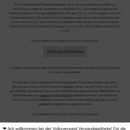
*AVP= Der einheitliche Produkt-Abgabepreis, der für den Ausnahmefall der Abgabe und
Abrechnung zu Lasten der gesetzlichen Krankenkassen (KK) vom Hersteller gegenüber der
Informationsstelle für Arzneispezialitäten GmbH (IFA) gem. § III 1, S. 2 AMG anzugeben ist und im
Erstattungsfall abzügl. 5% von der KK an die Apotheke ausgezahlt wird. Bei Doppelpackungen
Summe der Einzel-AVP. Volksversand Versandapotheke liefert schnell, zuverlässig und diskret.
Schenken Sie uns Ihr Vertrauen und überzeugen Sie sich von den vielen Vorteilen unseres Online-
Shops!
Für den Widerruf einer Bestellung nutzen Sie das Formular:
Vertrag widerrufen
Zu Risiken und Nebenwirkungen lesen Sie die Packungsbeilage und fragen Sie Ihre Ärztin, Ihren
Arzt oder in Ihrer Apotheke.
Alle Besucher unserer Webseite sind herzlich eingeladen, Produktbewertungen abzugeben.
Bewertungen können auch von Personen abgegeben werden, die das Produkt nicht bei uns
gekauft haben. Diese Bewertungen werden nicht gesondert gekennzeichnet. Bitte beachten Sie,
dass alle Bewertungen
unserer Bewertungsrichtlinie
entsprechen müssen. Jede eingehende
Bewertung wird einer sorgfältigen manuellen Authentizitätskontrolle unterzogen und kann
gegebenfalls abgelehnt oder gelöscht werden.
Copyright ©2026 Volksversand - Alle Rechte vorbehalten
❤-lich willkommen bei der Volksversand Versandapotheke! Für die