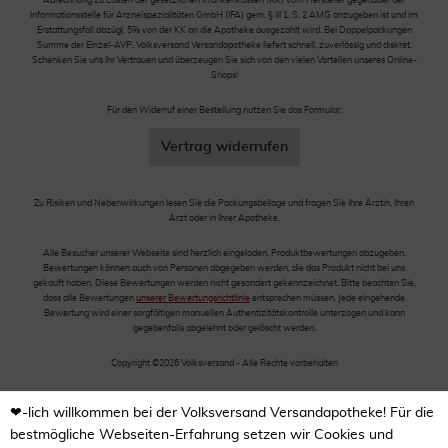
Abrechnung zu Lasten der gesetzlichen Krankenkassen (KK) vom Hersteller gegenüber der
Informationsstelle für Arzneispezialitäten GmbH (IFA) gem. § III 1, S. 2 AMG anzugeben ist und im
Erstattungsfall abzügl. 5% von der KK an die Apotheke ausgezahlt wird. Bei Doppelpackungen
Summe der Einzel-AVP. Volksversand Versandapotheke liefert schnell, zuverlässig und diskret.
Schenken Sie uns Ihr Vertrauen und überzeugen Sie sich von den vielen Vorteilen unseres Online-
Shops!
Für den Widerruf einer Bestellung nutzen Sie das Formular:
Vertrag widerrufen
Zu Risiken und Nebenwirkungen lesen Sie die Packungsbeilage und fragen Sie Ihre Ärztin, Ihren
Arzt oder in Ihrer Apotheke.
Alle Besucher unserer Webseite sind herzlich eingeladen, Produktbewertungen abzugeben.
Bewertungen können auch von Personen abgegeben werden, die das Produkt nicht bei uns
gekauft haben. Diese Bewertungen werden nicht gesondert gekennzeichnet. Bitte beachten Sie,
dass alle Bewertungen
unserer Bewertungsrichtlinie
entsprechen müssen. Jede eingehende
Bewertung wird einer sorgfältigen manuellen Authentizitätskontrolle unterzogen und kann
gegebenfalls abgelehnt oder gelöscht werden.
Copyright ©2026 Volksversand - Alle Rechte vorbehalten
❤-lich willkommen bei der Volksversand Versandapotheke! Für die
bestmögliche Webseiten-Erfahrung setzen wir Cookies und