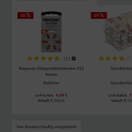
10
19
(
1
)
Rayovac Hörgerätebatterien 312
Geschirrtü
braun
Batterie
Geschirrtü
4,89 €
7
UVP 5,49 €
UVP 9,95 €
Inhalt
6 Stück
Inhalt
8 St
Von Kunden häufig mitgekauft