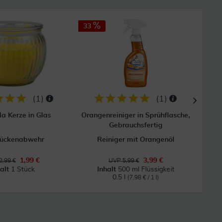
33
44
(
1
)
(
1
)
la Kerze in Glas
Orangenreiniger in Sprühflasche,
Or
Gebrauchsfertig
Mückenabwehr
Reiniger mit Orangenöl
1,99 €
3,99 €
2,99 €
UVP 5,99 €
halt
1 Stück
Inhalt
500 ml Flüssigkeit
In
0.5 l
(7,98 € / 1 l)