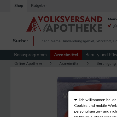
Shop
Ratgeber
Mein
gü
Suche:
Bonusprogramm
Arzneimittel
Beauty und Pfle
Online Apotheke
Arzneimittel
Beruhigung,
❤-lich willkommen bei de
Cookies und mobile Werbe
personalisierter- und nic