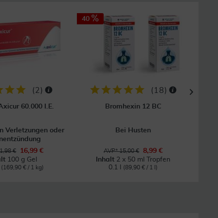
40
20
(
2
)
(
18
)
xicur 60.000 I.E.
Bromhexin 12 BC
Au
n Verletzungen oder
Bei Husten
nentzündung
16,99 €
8,99 €
1,98 €
AVP* 15,00 €
alt
100 g Gel
Inhalt
2 x 50 ml Tropfen
g
0.1 l
(169,90 € / 1 kg)
(89,90 € / 1 l)