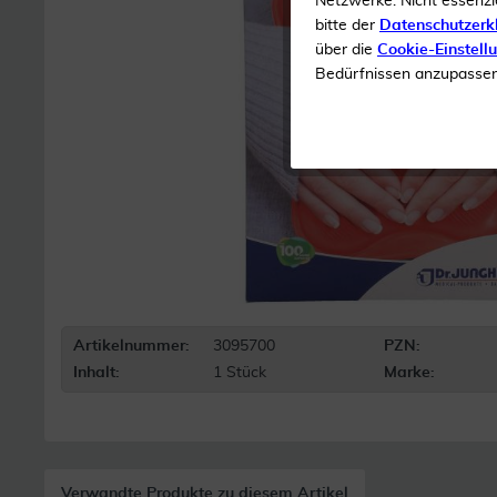
Netzwerke. Nicht essenzi
bitte der
Datenschutzerk
über die
Cookie-Einstell
Bedürfnissen anzupassen 
Artikelnummer:
3095700
PZN:
Inhalt:
1 Stück
Marke:
Verwandte Produkte zu diesem Artikel