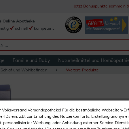
Jetzt Bonuspunkte sammeln &
e Online Apotheke
nstig
schnell
kompetent
ge
Familie und Baby
Naturheilmittel und Homöopathi
 Schlaf und Wohlbefinden
Weitere Produkte
Wärmflasche 2,0 L
r Volksversand Versandapotheke! Für die bestmögliche Webseiten-Er
-IDs ein, z.B. zur Erhöhung des Nutzerkomforts, Erstellung anonymer 
Für wohltuende Wärme
ht-personalisierter Werbung, oder Anbindung externer Service-Dienstle