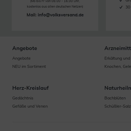
Gr
(Mo bis Fr von 08.00 - 16.00 Uhr,
kostenlos aus allen deutschen Netzen)
30
Mail:
info@volksversand.de
Angebote
Arzneimitt
Angebote
Erkältung und
NEU im Sortiment
Knochen, Gel
Herz-Kreislauf
Naturheil
Gedächtnis
Bachblüten
Gefäße und Venen
Schüßler-Salz