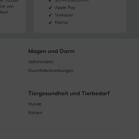
SEPA-Lastschrift
er 70.000
Sie von
Apple Pay
hen!
Vorkasse
Klarna
Magen und Darm
Abführmittel
Durchfallerkrankungen
Tiergesundheit und Tierbedarf
Hunde
Katzen