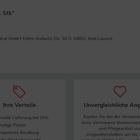
 Stk"
Weiterlesen
cal GmbH Käthe-Kollwitz-Str. 34 D. 04651, Bad Lausick
Ihre Vorteile
Unvergleichliche An
Kaufen Sie bei der Versand
hnelle Lieferung mit DHL
Ihres Vertrauens Markenme
nstige Preise
und Pflegeartikel vo
mpetente Beratung
Originalherstellern um bis