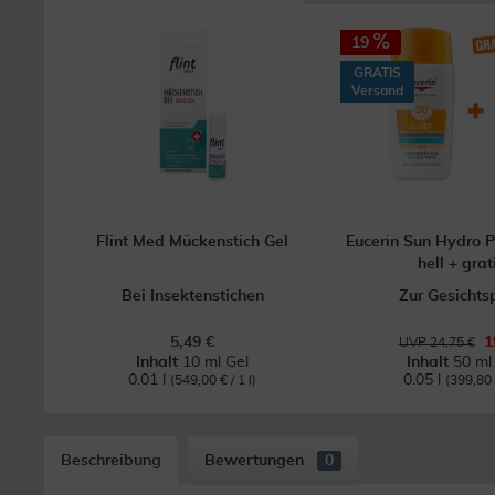
19
GRATIS
Versand
Flint Med Mückenstich Gel
Eucerin Sun Hydro P
hell + grati
Bei Insektenstichen
Zur Gesichts
5,49 €
1
UVP 24,75 €
Inhalt
10 ml Gel
Inhalt
50 ml 
0.01 l
0.05 l
(549,00 € / 1 l)
(399,80 €
Beschreibung
Bewertungen
0