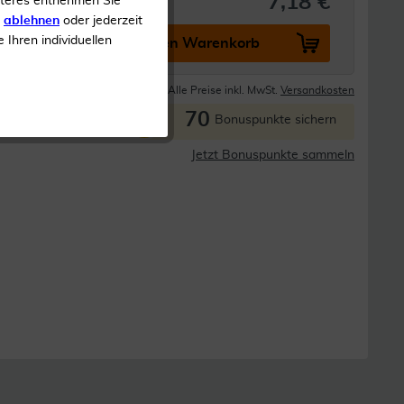
7,18 €
iteres entnehmen Sie
s
ablehnen
oder jederzeit
e Ihren individuellen
In den Warenkorb
Lieferzeit 1-3 Tage
Alle Preise inkl. MwSt.
Versandkosten
70
P
Bonuspunkte sichern
Jetzt Bonuspunkte sammeln