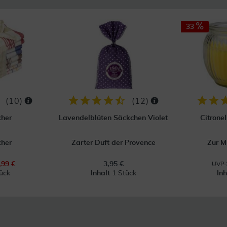
33
(
10
)
(
12
)
cher
Lavendelblüten Säckchen Violet
Citronel
cher
Zarter Duft der Provence
Zur 
,99 €
3,95 €
UVP 
ück
Inhalt
1 Stück
In