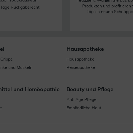
oße Produktauswahl
reduziert. Wählen Sie aus üb
Produkten und profitieren 
 Tage Rückgaberecht
täglich neuen Schnäppc
el
Hausapotheke
 Grippe
Hausapotheke
enke und Muskeln
Reiseapotheke
mittel und Homöopathie
Beauty und Pflege
Anti Age Pflege
e
Empfindliche Haut