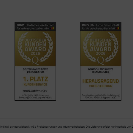
sind inkl. der gestzlichen MwSt. Preisänderungen und Irrtum vorbehalten. Die Lieferung erfolgt nur innerhalb von