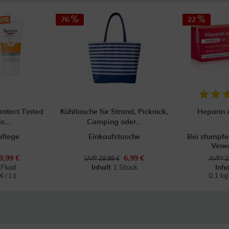
76
22
rotect Tinted
Kühltasche für Strand, Picknick,
Heparin A
s...
Camping oder...
pflege
Einkaufstasche
Bei stumpfe
Vene
9,99 €
6,99 €
UVP 29,99 €
AVP* 2
Fluid
Inhalt
1 Stück
Inh
0.1 k
 / 1 l)