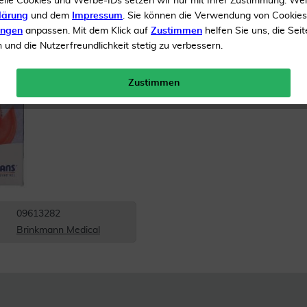
elle Cookies und Werbe-IDs setzen wir nur mit Ihrer Zustimmung. We
Inhalt
1 Stück
lärung
und dem
Impressum
. Sie können die Verwendung von Cookie
ungen
anpassen. Mit dem Klick auf
Zustimmen
helfen Sie uns, die Seit
Menge:
und die Nutzerfreundlichkeit stetig zu verbessern.
Gratis Versand ab 19 €
Zustimmen
09613282
Brinkmann Medical