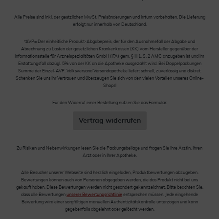
Alle Preise sind inkl. der gestzlichen MwSt. Preisänderungen und Irrtum vorbehalten. Die Lieferung
erfolgt nur innerhalb von Deutschland.
*AVP= Der einheitliche Produkt-Abgabepreis, der für den Ausnahmefall der Abgabe und
Abrechnung zu Lasten der gesetzlichen Krankenkassen (KK) vom Hersteller gegenüber der
Informationsstelle für Arzneispezialitäten GmbH (IFA) gem. § III 1, S. 2 AMG anzugeben ist und im
Erstattungsfall abzügl. 5% von der KK an die Apotheke ausgezahlt wird. Bei Doppelpackungen
Summe der Einzel-AVP. Volksversand Versandapotheke liefert schnell, zuverlässig und diskret.
Schenken Sie uns Ihr Vertrauen und überzeugen Sie sich von den vielen Vorteilen unseres Online-
Shops!
Für den Widerruf einer Bestellung nutzen Sie das Formular:
Vertrag widerrufen
Zu Risiken und Nebenwirkungen lesen Sie die Packungsbeilage und fragen Sie Ihre Ärztin, Ihren
Arzt oder in Ihrer Apotheke.
Alle Besucher unserer Webseite sind herzlich eingeladen, Produktbewertungen abzugeben.
Bewertungen können auch von Personen abgegeben werden, die das Produkt nicht bei uns
gekauft haben. Diese Bewertungen werden nicht gesondert gekennzeichnet. Bitte beachten Sie,
dass alle Bewertungen
unserer Bewertungsrichtlinie
entsprechen müssen. Jede eingehende
Bewertung wird einer sorgfältigen manuellen Authentizitätskontrolle unterzogen und kann
gegebenfalls abgelehnt oder gelöscht werden.