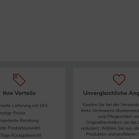
Ihre Vorteile
Unvergleichliche An
Kaufen Sie bei der Versand
hnelle Lieferung mit DHL
Ihres Vertrauens Markenme
nstige Preise
und Pflegeartikel vo
mpetente Beratung
Originalherstellern um bis
oße Produktauswahl
reduziert. Wählen Sie aus üb
Produkten und profitieren 
 Tage Rückgaberecht