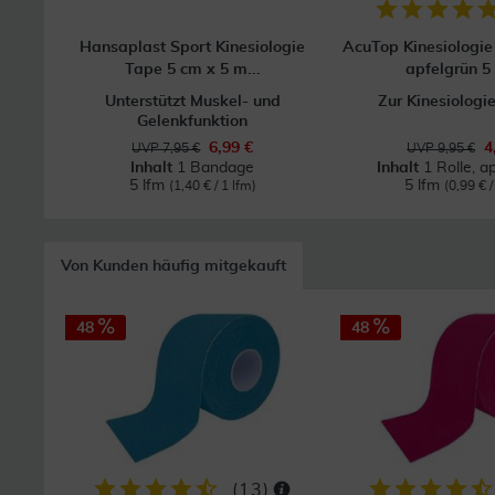
Hansaplast Sport Kinesiologie
AcuTop Kinesiologie
Tape 5 cm x 5 m...
apfelgrün 5 
Unterstützt Muskel- und
Zur Kinesiologi
Gelenkfunktion
6,99 €
4
UVP 7,95 €
UVP 9,95 €
Inhalt
1 Bandage
Inhalt
1 Rolle, a
5 lfm
5 lfm
(1,40 € / 1 lfm)
(0,99 € /
Von Kunden häufig mitgekauft
48
48
(
13
)