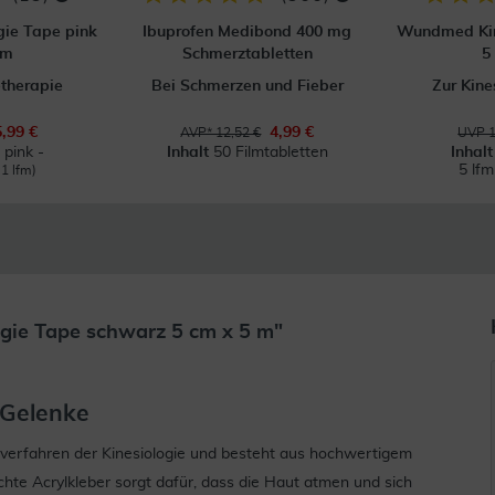
ie Tape pink
Ibuprofen Medibond 400 mg
Wundmed Kin
 m
Schmerztabletten
5
etherapie
Bei Schmerzen und Fieber
Zur Kine
5,99 €
4,99 €
AVP* 12,52 €
UVP 1
 pink -
Inhalt
50 Filmtabletten
Inhal
5 lf
 1 lfm)
gie Tape schwarz 5 cm x 5 m"
e Gelenke
lverfahren der Kinesiologie und besteht aus hochwertigem
te Acrylkleber sorgt dafür, dass die Haut atmen und sich