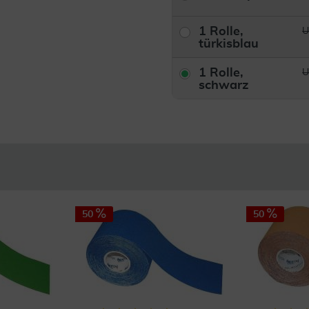
1 Rolle,
U
türkisblau
1 Rolle,
U
schwarz
50
50