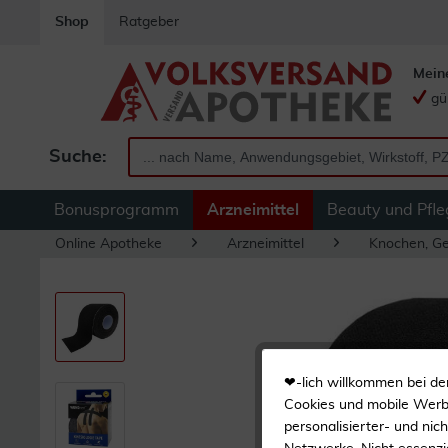
Shop
Ratgeber
Mein
gü
Suche:
Bonusprogramm
Arzneimittel
Beauty und Pfle
Online Apotheke
Arzneimittel
Knochen, Ge
❤-lich willkommen bei de
Cookies und mobile Werbe
personalisierter- und nic