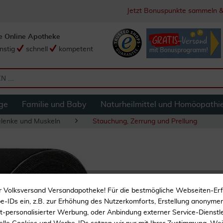
Jetzt Bonuspunkte sammeln &
e Online Apotheke
nstig
schnell
kompetent
ge
Familie und Baby
Naturheilmittel und Homöopathi
lenke und Muskeln
Stauchung, Zerrung und Prellung
Wundmed Kinesiol
r Volksversand Versandapotheke! Für die bestmögliche Webseiten-Er
-IDs ein, z.B. zur Erhöhung des Nutzerkomforts, Erstellung anonymer 
ht-personalisierter Werbung, oder Anbindung externer Service-Dienstle
Atmungsaktiv und luftdu