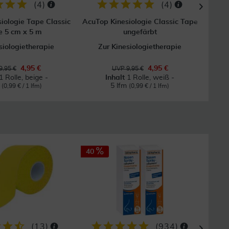
(
4
)
(
4
)
iologie Tape Classic
AcuTop Kinesiologie Classic Tape
Kine
e 5 cm x 5 m
ungefärbt
siologietherapie
Zur Kinesiologietherapie
Z
4,95 €
4,95 €
9,95 €
UVP 9,95 €
1 Rolle, beige -
Inhalt
1 Rolle, weiß -
m
5 lfm
(0,99 € / 1 lfm)
(0,99 € / 1 lfm)
40
50
(
13
)
(
934
)