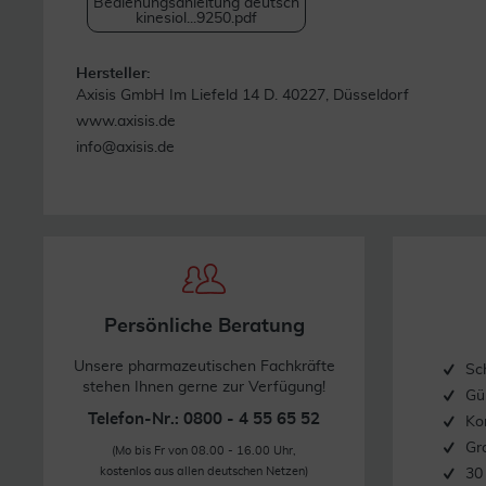
Bedienungsanleitung deutsch
kinesiol...9250.pdf
Hersteller:
Axisis GmbH Im Liefeld 14 D. 40227, Düsseldorf
www.axisis.de
info@axisis.de
Persönliche Beratung
Unsere pharmazeutischen Fachkräfte
Sc
stehen Ihnen gerne zur Verfügung!
Gü
Telefon-Nr.: 0800 - 4 55 65 52
Ko
Gr
(Mo bis Fr von 08.00 - 16.00 Uhr,
kostenlos aus allen deutschen Netzen)
30