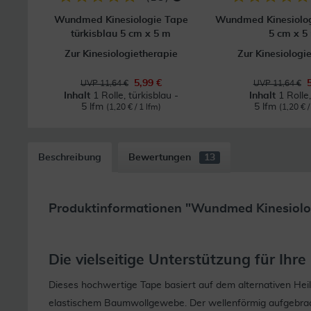
Wundmed Kinesiologie Tape
Wundmed Kinesiolog
türkisblau 5 cm x 5 m
5 cm x 5
Zur Kinesiologietherapie
Zur Kinesiologi
5,99 €
UVP 11,64 €
UVP 11,64 €
Inhalt
1 Rolle, türkisblau -
Inhalt
1 Rolle,
5 lfm
5 lfm
(1,20 € / 1 lfm)
(1,20 € /
Beschreibung
Bewertungen
13
Produktinformationen "Wundmed Kinesiolo
Die vielseitige Unterstützung für Ihr
Dieses hochwertige Tape basiert auf dem alternativen Hei
elastischem Baumwollgewebe. Der wellenförmig aufgebrach