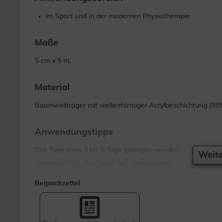
im Sport und in der modernen Physiotherapie
Maße
5 cm x 5 m.
Material
Baumwollträger mit wellenförmiger Acrylbeschichtung (93
Anwendungstipps
Das Tape kann 3 bis 5 Tage getragen werden.
Weite
Vermeiden Sie das Tapen auf Verletzungen.
Beipackzettel