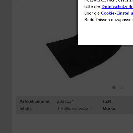
Netzwerke. Nicht essenzi
bitte der
Datenschutzerk
über die
Cookie-Einstell
Bedürfnissen anzupassen 
Artikelnummer:
2697134
PZN:
Inhalt:
1 Rolle, schwarz -
Marke: