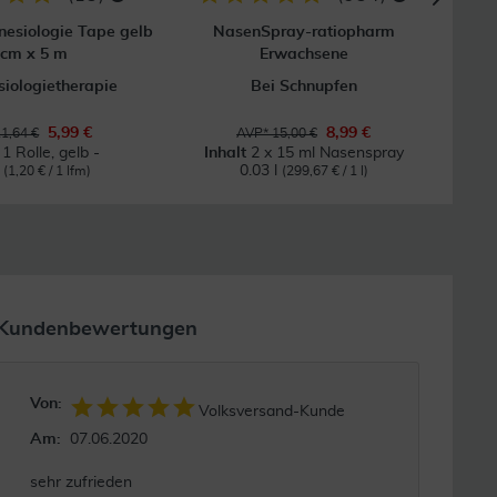
esiologie Tape gelb
NasenSpray-ratiopharm
AcuTo
 cm x 5 m
Erwachsene
siologietherapie
Bei Schnupfen
Z
5,99 €
8,99 €
1,64 €
AVP* 15,00 €
t
1 Rolle, gelb -
Inhalt
2 x 15 ml Nasenspray
I
m
0.03 l
(1,20 € / 1 lfm)
(299,67 € / 1 l)
Kundenbewertungen
Von:
Volksversand-Kunde
Am:
07.06.2020
sehr zufrieden