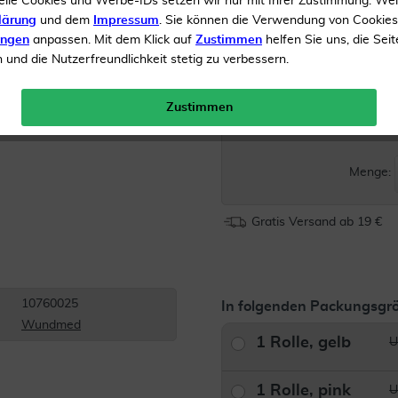
elle Cookies und Werbe-IDs setzen wir nur mit Ihrer Zustimmung. We
Unterstützt die Gelenkfu
lärung
und dem
Impressum
. Sie können die Verwendung von Cookie
ungen
anpassen. Mit dem Klick auf
Zustimmen
helfen Sie uns, die Seit
und die Nutzerfreundlichkeit stetig zu verbessern.
Hohe Bewegungsfreiheit
Inhalt
1 Rolle, schwarz -
Zustimmen
UVP 
Menge:
Gratis Versand ab 19 €
10760025
In folgenden Packungsgrö
Wundmed
1 Rolle, gelb
U
1 Rolle, pink
U