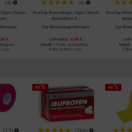
(
4
)
(
4
)
 Tape Classic
AcuTop Kinesiologie Tape Classic
AcuTop Kines
cm...
dunkelblau 5...
beig
etherapie
Zur Kinesiologietherapie
Zur Kine
,95 €
4,95 €
UVP 9,95 €
UVP 
pfelgrün -
Inhalt
1 Rolle, dunkelblau -
Inhalt
5 lfm
5 lf
 1 lfm)
(0,99 € / 1 lfm)
60
48
(
13
)
(
366
)