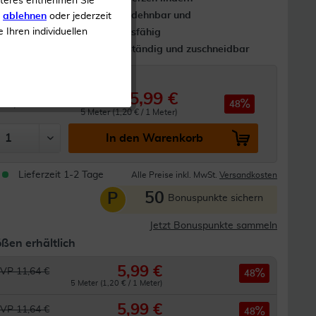
iteres entnehmen Sie
nktion
Besonders dehnbar und
s
ablehnen
oder jederzeit
e Ihren individuellen
anpassungsfähig
Wasserbeständig und zuschneidbar
5,99 €
11,64 €
48
5 Meter (1,20 € / 1 Meter)
In den Warenkorb
Lieferzeit 1-2 Tage
Alle Preise inkl. MwSt.
Versandkosten
50
P
Bonuspunkte sichern
Jetzt Bonuspunkte sammeln
ßen erhältlich
5,99 €
VP 11,64 €
48
5 Meter (1,20 € / 1 Meter)
5,99 €
VP 11,64 €
48